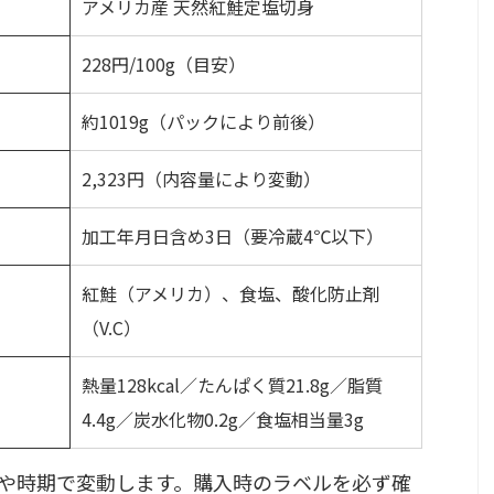
アメリカ産 天然紅鮭定塩切身
228円/100g（目安）
約1019g（パックにより前後）
2,323円（内容量により変動）
加工年月日含め3日（要冷蔵4℃以下）
紅鮭（アメリカ）、食塩、酸化防止剤
（V.C）
熱量128kcal／たんぱく質21.8g／脂質
4.4g／炭水化物0.2g／食塩相当量3g
や時期で変動します。購入時のラベルを必ず確