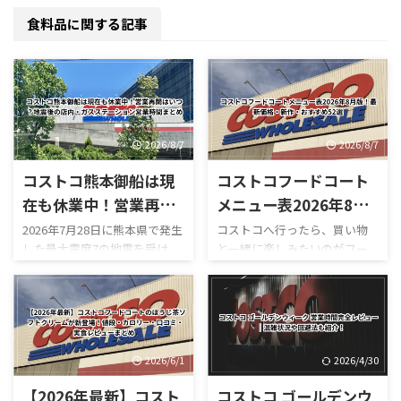
食料品に関する記事
2026/8/7
2026/8/7
コストコ熊本御船は現
コストコフードコート
在も休業中！営業再開
メニュー表2026年8月
はいつ？地震後の店
版！最新価格・新作・
2026年7月28日に熊本県で発生
コストコへ行ったら、買い物
した最大震度7の地震を受け、
と一緒に楽しみたいのがフー
内・ガスステーション
おすすめ52選
コストコ熊本御船倉庫店は現
ドコートです。 180円のホット
営業時間まとめ
在も臨時休業しています。
ドッグをはじめ、巨大なピザ
「今日コストコ熊本はやって
やプルコギベイク、ソフトクリ
る？」 「営業再開はいつ？」
ーム、季節限定スムージーな
「店内はどうなっている？」
ど、コストコならではのボリュ
「ガソリンだけ入れられ
ーム満点メニューが並んでいま
2026/6/1
2026/4/30
る？」 「フードコートは使え
す。 しかも2026年は新作がか
【2026年最新】コスト
コストコ ゴールデンウ
る？」 と気になっている人も
なり豊富。 現在は、 サーモン