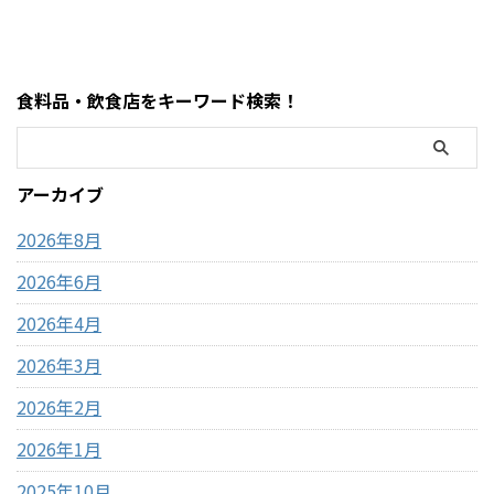
イントまとめ コストコのおも
トコのATM事情について、設置
ちゃコーナーで見かけるとつい
の有無・使える銀行・手数
足を止めてしまう、
料・現金が必要な場面までわ
MOFUSAND（モフサンド）の
かりやすく解説します。 まず
食料品・飲食店をキーワード検索！
大きなぬいぐるみ。この記事
結論・コストコ店舗内にATMが
では、コストコで販売されて
ある場合もあるが「必ずある
いるモフサンドぬいぐるみの
わけではない」・基本はキャ
種類、価格、魅力、どんな人
ッシュレス（クレジットカー
アーカイブ
におすすめなのかを、表やリ
ド中心）・現金が必要になる
ストを交えながらわかりやす
場面はほぼない・ATMは事前に
2026年8月
く整理しました。購入前 ...
近隣で利用して ...
2026年6月
2026年4月
2026年3月
2026年2月
2026年1月
2025年10月