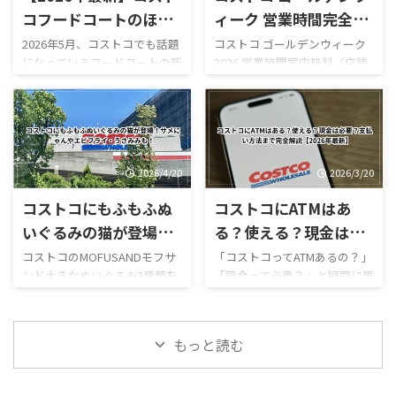
多いのではないでしょうか。
ポキロール ボロネーゼポテト
コフードコートのほう
ィーク 営業時間完全レ
結論からいうと、本記事確認時
チーズポテト イタリアンソー
じ茶ソフトクリームが
ビュー｜混雑状況や回
2026年5月、コストコでも話題
コストコ ゴールデンウィーク
点では熊本御船倉庫店の売り
セージカルッツォーネ クロワ
になっているフードコートの新
2026 営業時間案内無料（店舗
新登場！値段・カロリ
避法も紹介！
場は営業再開しておらず、再開
ッサンハム＆チーズ ほうじ茶
作スイーツ「ほうじ茶ソフト
利用時）／デリバリーは別途
ー・口コミ・実食レビ
日も正式発表されていませ
ソフトクリーム カンタロープ
クリーム」が登場しました！
送料ありGW2026-COSTCO-01
ん。 一方で、併設するガスス
メロンスムージー など、以前
ューまとめ
ほうじ茶好きにはたまらない
GWゴールデンウィーク期間中
テーションは7月29日から営業
にはなかったメニューも登場
和スイーツで、販売開始直後か
のコストコ営業時間と混雑状
を再開しており、午前9時～午
しています。2026年8月3日に
らSNSでも話題になっていま
況について詳しくはこちら GW
後8時で営業し ...
...
す。 今回は実際に食べた感想
ゴールデンウィーク期間中の
2026/4/20
2026/3/20
をもとに、 値段 カロリー予想
お買い得コストコ割引セール
コストコにもふもふぬ
コストコにATMはあ
味の特徴 ミックスとの違い 口
商品一覧はこちら GWゴールデ
コミ評判 おすすめ度 まで徹底
ンウィーク期間中のコストコ
いぐるみの猫が登場！
る？使える？現金は必
的に紹介します！ 購入を迷っ
おすすめ商品特集はこちら 私
サメにゃんやエビフラ
要？支払い方法まで完
コストコのMOFUSANDモフサ
「コストコってATMあるの？」
ている方はぜひ参考にしてく
がゴールデンウィークにコス
ンド大きなぬいぐるみ3種類を
「現金って必要？」と疑問に思
イ・うさみみも！
全解説【2026年最新】
ださい。 写真付きのレビュー
トコを訪れるのは毎年の楽し
徹底解説｜値段・種類・口コ
ったことはありませんか？ 結
が見たい方はこちらをご覧く
みの一つですが、この時期の
ミ感想まとめ コストコ新商
論から言うと、コストコは基本
ださい。
営業時間変更や混雑状況には
品・おもちゃレビュー コスト
的にキャッシュレス中心の店
https://hubmedia.co.jp/costc
いつも気を遣います。特に
もっと読む
コのMOFUSANDモフサンド大
舗で、ATMの設置状況や使い方
o/costco-i ...
2026年のゴールデンウィーク
きなぬいぐるみ3種類を徹底解
も一般のスーパーとは少し違
は最 ...
説！値段・種類・おすすめポ
います。 この記事では、コス