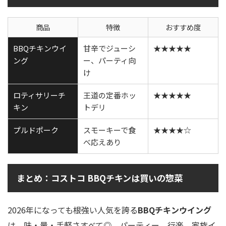
商品
特徴
おすすめ度
BBQチキンウイ
甘辛でジューシ
★★★★★
ング
ー、パーティ向
け
ロティサリーチ
王道の定番ホッ
★★★★★
キン
トデリ
プルドポーク
スモーキーで食
★★★★☆
べ応えあり
まとめ：コストコ BBQチキンは買いの惣菜
2026年になっても根強い人気を誇る
BBQチキンウイング
は、味・量・手軽さすべて◎。パーティー、行楽、家族イ