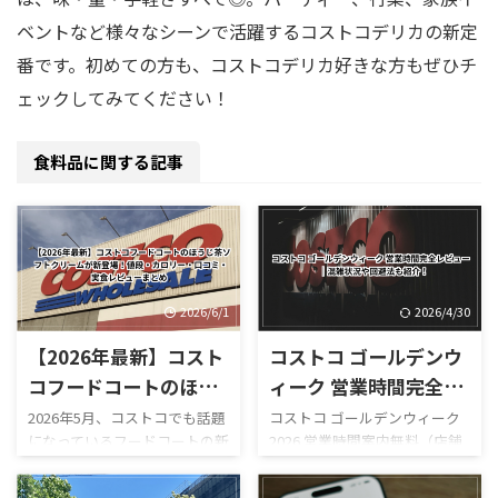
ベントなど様々なシーンで活躍するコストコデリカの新定
番です。初めての方も、コストコデリカ好きな方もぜひチ
ェックしてみてください！
食料品に関する記事
2026/6/1
2026/4/30
【2026年最新】コスト
コストコ ゴールデンウ
コフードコートのほう
ィーク 営業時間完全レ
じ茶ソフトクリームが
ビュー｜混雑状況や回
2026年5月、コストコでも話題
コストコ ゴールデンウィーク
になっているフードコートの新
2026 営業時間案内無料（店舗
新登場！値段・カロリ
避法も紹介！
作スイーツ「ほうじ茶ソフト
利用時）／デリバリーは別途
ー・口コミ・実食レビ
クリーム」が登場しました！
送料ありGW2026-COSTCO-01