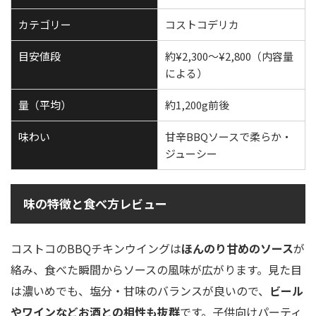
カテゴリー
コストコデリカ
目安値段
約¥2,300〜¥2,800（内容量
による）
量（平均）
約1,200g前後
味わい
甘辛BBQソースで柔らか・
ジューシー
味の特徴と食べ方レビュー
コストコのBBQチキンウイングは
ほんのり甘めのソース
が
絡み、食べた瞬間からソースの風味が広がります。見た目
は濃いめでも、塩分・甘味のバランスが良いので、
ビール
やワインなどお酒との相性も抜群
です。子供向けパーティ