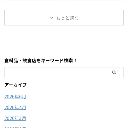
ついにコストコでも販売され
「どうやって作るの？」「爆発
値段・味・食感まとめ
【2026年最新】
いるモフサンドぬいぐるみの
わけではない」・基本はキャ
ています。 コストコのドバイ
しない？」「レンジ時間
種類、価格、魅力、どんな人
ッシュレス（クレジットカー
ピスタチオチョコレートは、
は？」と気になる人も多いで
におすすめなのかを、表やリ
ド中心）・現金が必要になる
もっと読む
大容量なのに価格が安く、気
すが、実はめちゃくちゃ簡単
ストを交えながらわかりやす
場面はほぼない・ATMは事前に
になっている人も多い人気商品
に作れます。 この記事では、
く整理しました。購入前 ...
近隣で利用して ...
です。 この記事では、コスト
コストコポップコーンの正しい
コのドバイチョコについて、値
作り方・時間・失敗しないコ
段・味・食感・原材料・おす
ツ・おすすめアレンジまでま
すめポイントまで詳しく解説
とめました。 まず結論・袋ご
します。 まず結論・価格は約
とレンジに入れるだけでOK・
食料品・飲食店をキーワード検索！
2,200円前後・内容量は450gの
500Wで約2分30秒〜3分30秒が
大容量・ピスタチオ×サクサ
目安・「ポンポン音が止まる
ク食感が特徴・SNSで話題の
前」が完成のタイミング・1袋
「ドバイチョコ」がコスパよ
約59円でコスパ最強 コストコ
アーカイブ
く買える・甘さ＋ナッツ＋食
のポップコーンとは？ コスト
感のバランスが良い コストコ
コで販売されているのは「電
2026年6月
ドバイ ...
子レンジ用ポップ ...
2026年4月
2026年3月