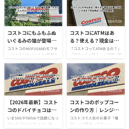
ューまとめ
ほうじ茶好きにはたまらない
GWゴールデンウィーク期間中
和スイーツで、販売開始直後か
のコストコ営業時間と混雑状
らSNSでも話題になっていま
況について詳しくはこちら GW
す。 今回は実際に食べた感想
ゴールデンウィーク期間中の
2026/4/20
2026/3/20
をもとに、 値段 カロリー予想
お買い得コストコ割引セール
コストコにもふもふぬ
コストコにATMはあ
味の特徴 ミックスとの違い 口
商品一覧はこちら GWゴールデ
コミ評判 おすすめ度 まで徹底
ンウィーク期間中のコストコ
いぐるみの猫が登場！
る？使える？現金は必
的に紹介します！ 購入を迷っ
おすすめ商品特集はこちら 私
サメにゃんやエビフラ
要？支払い方法まで完
コストコのMOFUSANDモフサ
「コストコってATMあるの？」
ている方はぜひ参考にしてく
がゴールデンウィークにコス
ンド大きなぬいぐるみ3種類を
「現金って必要？」と疑問に思
イ・うさみみも！
全解説【2026年最新】
ださい。 写真付きのレビュー
トコを訪れるのは毎年の楽し
徹底解説｜値段・種類・口コ
ったことはありませんか？ 結
が見たい方はこちらをご覧く
みの一つですが、この時期の
ミ感想まとめ コストコ新商
論から言うと、コストコは基本
ださい。
営業時間変更や混雑状況には
品・おもちゃレビュー コスト
的にキャッシュレス中心の店
https://hubmedia.co.jp/costc
いつも気を遣います。特に
コのMOFUSANDモフサンド大
舗で、ATMの設置状況や使い方
o/costco-i ...
2026年のゴールデンウィーク
きなぬいぐるみ3種類を徹底解
も一般のスーパーとは少し違
は最 ...
説！値段・種類・おすすめポ
います。 この記事では、コス
2026/3/20
2026/3/20
イントまとめ コストコのおも
トコのATM事情について、設置
【2026年最新】コスト
コストコのポップコー
ちゃコーナーで見かけるとつい
の有無・使える銀行・手数
足を止めてしまう、
料・現金が必要な場面までわ
コのドバイチョコは美
ンの作り方｜レンジで
MOFUSAND（モフサンド）の
かりやすく解説します。 まず
味しい？ピスタチオチ
簡単！失敗しないコツ
いまSNSやTikTokで話題になっ
コストコで人気のお菓子「電
大きなぬいぐるみ。この記事
結論・コストコ店舗内にATMが
ている「ドバイチョコ」が、
子レンジ用ポップコーン」。
ョコを徹底レビュー！
とアレンジまとめ
では、コストコで販売されて
ある場合もあるが「必ずある