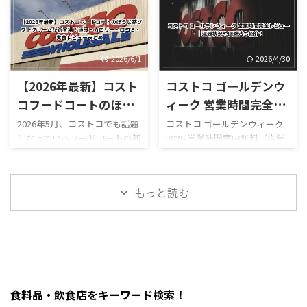
在も臨時休業しています。
ドッグをはじめ、巨大なピザ
おり、現在値下げされている食
り、「海老が少し入っているハ
「今日コストコ熊本はやって
やプルコギベイク、ソフトクリ
品・日用品・家電などを確認
イローラー」というより、しっ
る？」 「営業再開はいつ？」
ーム、季節限定スムージーな
できます。 「今週コストコで
かり海老が主役になっていま
「店内はどうなっている？」
ど、コストコならではのボリュ
何が安い ...
す。 さらに、 ...
「ガソリンだけ入れられ
ーム満点メニューが並んでいま
2026/6/1
2026/4/30
る？」 「フードコートは使え
す。 しかも2026年は新作がか
【2026年最新】コスト
コストコ ゴールデンウ
る？」 と気になっている人も
なり豊富。 現在は、 サーモン
多いのではないでしょうか。
ポキロール ボロネーゼポテト
コフードコートのほう
ィーク 営業時間完全レ
結論からいうと、本記事確認時
チーズポテト イタリアンソー
じ茶ソフトクリームが
ビュー｜混雑状況や回
2026年5月、コストコでも話題
コストコ ゴールデンウィーク
点では熊本御船倉庫店の売り
セージカルッツォーネ クロワ
になっているフードコートの新
2026 営業時間案内無料（店舗
新登場！値段・カロリ
避法も紹介！
場は営業再開しておらず、再開
ッサンハム＆チーズ ほうじ茶
作スイーツ「ほうじ茶ソフト
利用時）／デリバリーは別途
ー・口コミ・実食レビ
日も正式発表されていませ
ソフトクリーム カンタロープ
クリーム」が登場しました！
送料ありGW2026-COSTCO-01
ん。 一方で、併設するガスス
メロンスムージー など、以前
ューまとめ
ほうじ茶好きにはたまらない
GWゴールデンウィーク期間中
テーションは7月29日から営業
にはなかったメニューも登場
もっと読む
和スイーツで、販売開始直後か
のコストコ営業時間と混雑状
を再開しており、午前9時～午
しています。2026年8月3日に
らSNSでも話題になっていま
況について詳しくはこちら GW
後8時で営業し ...
...
す。 今回は実際に食べた感想
ゴールデンウィーク期間中の
をもとに、 値段 カロリー予想
お買い得コストコ割引セール
味の特徴 ミックスとの違い 口
商品一覧はこちら GWゴールデ
コミ評判 おすすめ度 まで徹底
ンウィーク期間中のコストコ
的に紹介します！ 購入を迷っ
おすすめ商品特集はこちら 私
食料品・飲食店をキーワード検索！
ている方はぜひ参考にしてく
がゴールデンウィークにコス