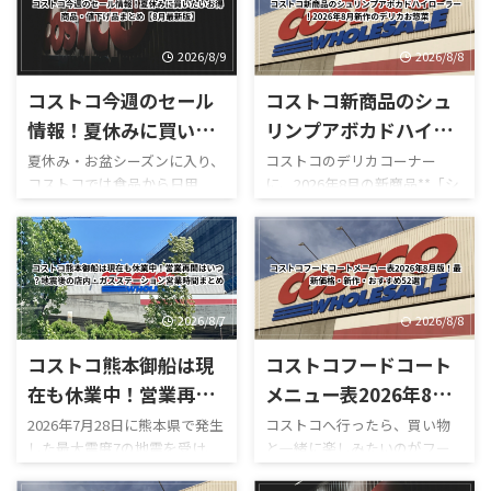
2026/8/9
2026/8/8
コストコ今週のセール
コストコ新商品のシュ
情報！夏休みに買いた
リンプアボカドハイロ
いお得商品・値下げ品
ーラー！2026年8月新
夏休み・お盆シーズンに入り、
コストコのデリカコーナー
コストコでは食品から日用
に、2026年8月の新商品**「シ
まとめ【8月最新版】
作のデリカお惣菜
品、家電までさまざまな商品
ュリンプアボカドハイローラ
がセール価格になっています。
ー」**が登場しました。 コス
Yahoo!ニュースでは、コストコ
トコのハイローラーといえ
へ頻繁に通う人などが**「今週
ば、ベーコン・レタス・トマ
のお得を選抜！嬉しいセール
トを使った定番の「ハイロー
情報」**として最新の割引商品
ラー（B.L.T）」を思い浮かべ
2026/8/7
2026/8/8
を紹介しています。SNSでも
る人が多いですが、今回の新
コストコ熊本御船は現
コストコフードコート
「夏休み中にうれしい割引」
作はかなり豪華。 最大の特徴
として紹介され、注目を集め
は、名前の通りプリプリの海
在も休業中！営業再開
メニュー表2026年8月
ています。 一方、コストコ公
老とアボカドをたっぷり使って
はいつ？地震後の店
版！最新価格・新作・
2026年7月28日に熊本県で発生
コストコへ行ったら、買い物
式サイトにも**「HOT
いることです。 実際にカット
した最大震度7の地震を受け、
と一緒に楽しみたいのがフー
内・ガスステーション
おすすめ52選
BUYS（お買得商品）」**とい
された断面を見ると、大きな海
コストコ熊本御船倉庫店は現
ドコートです。 180円のホット
営業時間まとめ
うセールページが用意されて
老が何個も入っているものもあ