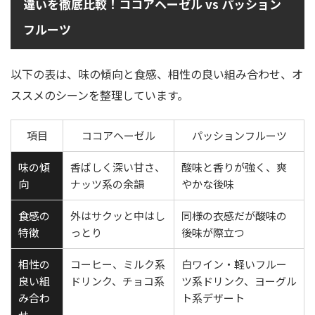
違いを徹底比較！ココアヘーゼル vs パッション
フルーツ
以下の表は、味の傾向と食感、相性の良い組み合わせ、オ
ススメのシーンを整理しています。
項目
ココアヘーゼル
パッションフルーツ
味の傾
香ばしく深い甘さ、
酸味と香りが強く、爽
向
ナッツ系の余韻
やかな後味
食感の
外はサクッと中はし
同様の衣感だが酸味の
特徴
っとり
後味が際立つ
相性の
コーヒー、ミルク系
白ワイン・軽いフルー
良い組
ドリンク、チョコ系
ツ系ドリンク、ヨーグル
み合わ
ト系デザート
せ