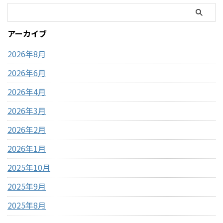
ださい。 写真付きのレビュー
トコを訪れるのは毎年の楽し
が見たい方はこちらをご覧く
みの一つですが、この時期の
ださい。
営業時間変更や混雑状況には
アーカイブ
https://hubmedia.co.jp/costc
いつも気を遣います。特に
o/costco-i ...
2026年のゴールデンウィーク
2026年8月
は最 ...
2026年6月
2026年4月
2026年3月
2026年2月
2026年1月
2025年10月
2025年9月
2025年8月