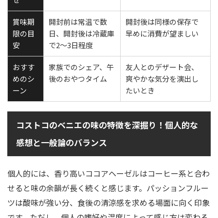
賞味期
開封前は常温で数
開封後は同様の保存で
限の目
日、開封後は冷蔵庫
早めに消費が望ましい
安
で2〜3日程度
おすす
家族でのシェア、午
友人とのデザート会、
めのシ
後のおやつタイム
爽やかな気分を演出し
ーン
たいとき
コストコのベニエの味の特徴を深掘り！個人的な
感想と一般論のバランス
個人的には、香り高いココアヘーゼルはコーヒー系と合わ
せると味の余韻が長く続くと感じます。パッションフルー
ツは酸味が強い分、食後の清涼感を求める場面に向く印象
です。ただし、個人の嗜好や温度によって感じ方は変わる