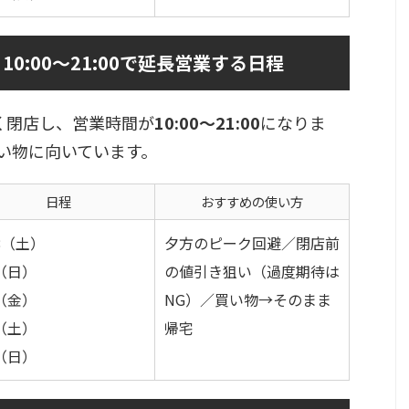
0:00〜21:00で延長営業する日程
く閉店し、営業時間が
10:00〜21:00
になりま
い物に向いています。
日程
おすすめの使い方
28（土）
夕方のピーク回避／閉店前
1（日）
の値引き狙い（過度期待は
6（金）
NG）／買い物→そのまま
7（土）
帰宅
8（日）