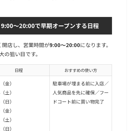
:00〜20:00で早期オープンする日程
く開店し、営業時間が
9:00〜20:00
になります。
大の狙い目です。
日程
おすすめの使い方
13（金）
駐車場が埋まる前に入店／
14（土）
人気商品を先に確保／フー
15（日）
ドコート前に買い物完了
20（金）
21（土）
22（日）