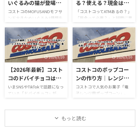
コミ評判 おすすめ度 まで徹底
ンウィーク期間中のコストコ
いぐるみの猫が登場！
る？使える？現金は必
的に紹介します！ 購入を迷っ
おすすめ商品特集はこちら 私
サメにゃんやエビフラ
要？支払い方法まで完
コストコのMOFUSANDモフサ
「コストコってATMあるの？」
ている方はぜひ参考にしてく
がゴールデンウィークにコス
ンド大きなぬいぐるみ3種類を
「現金って必要？」と疑問に思
イ・うさみみも！
全解説【2026年最新】
ださい。 写真付きのレビュー
トコを訪れるのは毎年の楽し
徹底解説｜値段・種類・口コ
ったことはありませんか？ 結
が見たい方はこちらをご覧く
みの一つですが、この時期の
ミ感想まとめ コストコ新商
論から言うと、コストコは基本
ださい。
営業時間変更や混雑状況には
品・おもちゃレビュー コスト
的にキャッシュレス中心の店
https://hubmedia.co.jp/costc
いつも気を遣います。特に
コのMOFUSANDモフサンド大
舗で、ATMの設置状況や使い方
o/costco-i ...
2026年のゴールデンウィーク
きなぬいぐるみ3種類を徹底解
も一般のスーパーとは少し違
は最 ...
説！値段・種類・おすすめポ
います。 この記事では、コス
2026/3/20
2026/3/20
イントまとめ コストコのおも
トコのATM事情について、設置
【2026年最新】コスト
コストコのポップコー
ちゃコーナーで見かけるとつい
の有無・使える銀行・手数
足を止めてしまう、
料・現金が必要な場面までわ
コのドバイチョコは美
ンの作り方｜レンジで
MOFUSAND（モフサンド）の
かりやすく解説します。 まず
味しい？ピスタチオチ
簡単！失敗しないコツ
いまSNSやTikTokで話題になっ
コストコで人気のお菓子「電
大きなぬいぐるみ。この記事
結論・コストコ店舗内にATMが
ている「ドバイチョコ」が、
子レンジ用ポップコーン」。
ョコを徹底レビュー！
とアレンジまとめ
では、コストコで販売されて
ある場合もあるが「必ずある
ついにコストコでも販売され
「どうやって作るの？」「爆発
値段・味・食感まとめ
【2026年最新】
いるモフサンドぬいぐるみの
わけではない」・基本はキャ
ています。 コストコのドバイ
しない？」「レンジ時間
種類、価格、魅力、どんな人
ッシュレス（クレジットカー
ピスタチオチョコレートは、
は？」と気になる人も多いで
におすすめなのかを、表やリ
ド中心）・現金が必要になる
もっと読む
大容量なのに価格が安く、気
すが、実はめちゃくちゃ簡単
ストを交えながらわかりやす
場面はほぼない・ATMは事前に
になっている人も多い人気商品
に作れます。 この記事では、
く整理しました。購入前 ...
近隣で利用して ...
です。 この記事では、コスト
コストコポップコーンの正しい
コのドバイチョコについて、値
作り方・時間・失敗しないコ