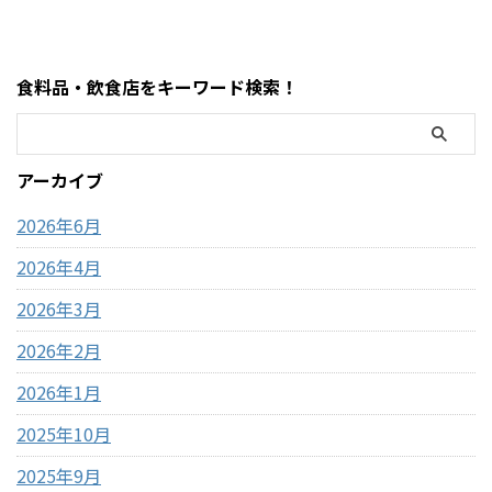
段・味・食感・原材料・おす
ツ・おすすめアレンジまでま
すめポイントまで詳しく解説
とめました。 まず結論・袋ご
します。 まず結論・価格は約
とレンジに入れるだけでOK・
食料品・飲食店をキーワード検索！
2,200円前後・内容量は450gの
500Wで約2分30秒〜3分30秒が
大容量・ピスタチオ×サクサ
目安・「ポンポン音が止まる
ク食感が特徴・SNSで話題の
前」が完成のタイミング・1袋
「ドバイチョコ」がコスパよ
約59円でコスパ最強 コストコ
アーカイブ
く買える・甘さ＋ナッツ＋食
のポップコーンとは？ コスト
感のバランスが良い コストコ
コで販売されているのは「電
2026年6月
ドバイ ...
子レンジ用ポップ ...
2026年4月
2026年3月
2026年2月
2026年1月
2025年10月
2025年9月