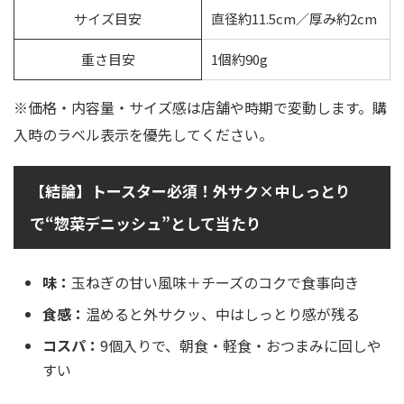
サイズ目安
直径約11.5cm／厚み約2cm
重さ目安
1個約90g
※価格・内容量・サイズ感は店舗や時期で変動します。購
入時のラベル表示を優先してください。
【結論】トースター必須！外サク×中しっとり
で“惣菜デニッシュ”として当たり
味：
玉ねぎの甘い風味＋チーズのコクで食事向き
食感：
温めると外サクッ、中はしっとり感が残る
コスパ：
9個入りで、朝食・軽食・おつまみに回しや
すい