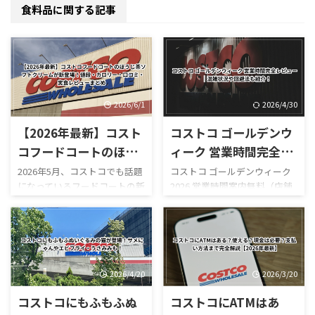
食料品に関する記事
2026/6/1
2026/4/30
【2026年最新】コスト
コストコ ゴールデンウ
コフードコートのほう
ィーク 営業時間完全レ
じ茶ソフトクリームが
ビュー｜混雑状況や回
2026年5月、コストコでも話題
コストコ ゴールデンウィーク
になっているフードコートの新
2026 営業時間案内無料（店舗
新登場！値段・カロリ
避法も紹介！
作スイーツ「ほうじ茶ソフト
利用時）／デリバリーは別途
ー・口コミ・実食レビ
クリーム」が登場しました！
送料ありGW2026-COSTCO-01
ューまとめ
ほうじ茶好きにはたまらない
GWゴールデンウィーク期間中
和スイーツで、販売開始直後か
のコストコ営業時間と混雑状
らSNSでも話題になっていま
況について詳しくはこちら GW
す。 今回は実際に食べた感想
ゴールデンウィーク期間中の
2026/4/20
2026/3/20
をもとに、 値段 カロリー予想
お買い得コストコ割引セール
コストコにもふもふぬ
コストコにATMはあ
味の特徴 ミックスとの違い 口
商品一覧はこちら GWゴールデ