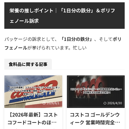
栄養の推しポイント｜「1日分の鉄分」＆ポリフ
ェノール訴求
パッケージの訴求として、
「1日分の鉄分」
、そして
ポリ
フェノール
が挙げられています。忙しい
食料品に関する記事
2026/6/1
2026/4/30
【2026年最新】コスト
コストコ ゴールデンウ
コフードコートのほう
ィーク 営業時間完全レ