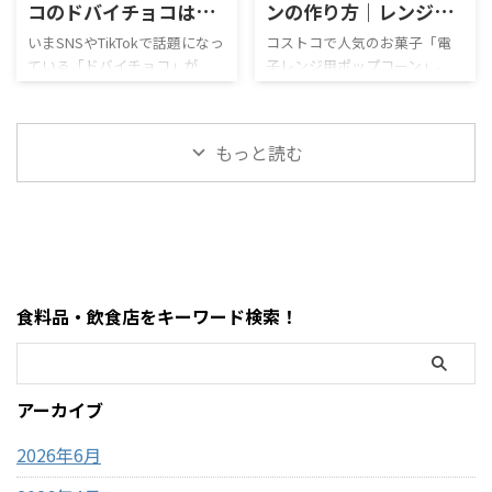
足を止めてしまう、
料・現金が必要な場面までわ
コのドバイチョコは美
ンの作り方｜レンジで
MOFUSAND（モフサンド）の
かりやすく解説します。 まず
味しい？ピスタチオチ
簡単！失敗しないコツ
いまSNSやTikTokで話題になっ
コストコで人気のお菓子「電
大きなぬいぐるみ。この記事
結論・コストコ店舗内にATMが
ている「ドバイチョコ」が、
子レンジ用ポップコーン」。
ョコを徹底レビュー！
とアレンジまとめ
では、コストコで販売されて
ある場合もあるが「必ずある
ついにコストコでも販売され
「どうやって作るの？」「爆発
値段・味・食感まとめ
【2026年最新】
いるモフサンドぬいぐるみの
わけではない」・基本はキャ
ています。 コストコのドバイ
しない？」「レンジ時間
種類、価格、魅力、どんな人
ッシュレス（クレジットカー
ピスタチオチョコレートは、
は？」と気になる人も多いで
におすすめなのかを、表やリ
ド中心）・現金が必要になる
もっと読む
大容量なのに価格が安く、気
すが、実はめちゃくちゃ簡単
ストを交えながらわかりやす
場面はほぼない・ATMは事前に
になっている人も多い人気商品
に作れます。 この記事では、
く整理しました。購入前 ...
近隣で利用して ...
です。 この記事では、コスト
コストコポップコーンの正しい
コのドバイチョコについて、値
作り方・時間・失敗しないコ
段・味・食感・原材料・おす
ツ・おすすめアレンジまでま
すめポイントまで詳しく解説
とめました。 まず結論・袋ご
します。 まず結論・価格は約
とレンジに入れるだけでOK・
食料品・飲食店をキーワード検索！
2,200円前後・内容量は450gの
500Wで約2分30秒〜3分30秒が
大容量・ピスタチオ×サクサ
目安・「ポンポン音が止まる
ク食感が特徴・SNSで話題の
前」が完成のタイミング・1袋
「ドバイチョコ」がコスパよ
約59円でコスパ最強 コストコ
アーカイブ
く買える・甘さ＋ナッツ＋食
のポップコーンとは？ コスト
感のバランスが良い コストコ
コで販売されているのは「電
2026年6月
ドバイ ...
子レンジ用ポップ ...