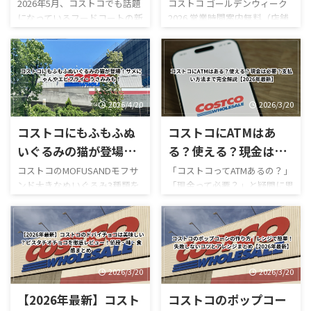
じ茶ソフトクリームが
ビュー｜混雑状況や回
2026年5月、コストコでも話題
コストコ ゴールデンウィーク
になっているフードコートの新
2026 営業時間案内無料（店舗
新登場！値段・カロリ
避法も紹介！
作スイーツ「ほうじ茶ソフト
利用時）／デリバリーは別途
ー・口コミ・実食レビ
クリーム」が登場しました！
送料ありGW2026-COSTCO-01
ューまとめ
ほうじ茶好きにはたまらない
GWゴールデンウィーク期間中
和スイーツで、販売開始直後か
のコストコ営業時間と混雑状
らSNSでも話題になっていま
況について詳しくはこちら GW
す。 今回は実際に食べた感想
ゴールデンウィーク期間中の
2026/4/20
2026/3/20
をもとに、 値段 カロリー予想
お買い得コストコ割引セール
コストコにもふもふぬ
コストコにATMはあ
味の特徴 ミックスとの違い 口
商品一覧はこちら GWゴールデ
コミ評判 おすすめ度 まで徹底
ンウィーク期間中のコストコ
いぐるみの猫が登場！
る？使える？現金は必
的に紹介します！ 購入を迷っ
おすすめ商品特集はこちら 私
サメにゃんやエビフラ
要？支払い方法まで完
コストコのMOFUSANDモフサ
「コストコってATMあるの？」
ている方はぜひ参考にしてく
がゴールデンウィークにコス
ンド大きなぬいぐるみ3種類を
「現金って必要？」と疑問に思
イ・うさみみも！
全解説【2026年最新】
ださい。 写真付きのレビュー
トコを訪れるのは毎年の楽し
徹底解説｜値段・種類・口コ
ったことはありませんか？ 結
が見たい方はこちらをご覧く
みの一つですが、この時期の
ミ感想まとめ コストコ新商
論から言うと、コストコは基本
ださい。
営業時間変更や混雑状況には
品・おもちゃレビュー コスト
的にキャッシュレス中心の店
https://hubmedia.co.jp/costc
いつも気を遣います。特に
コのMOFUSANDモフサンド大
舗で、ATMの設置状況や使い方
o/costco-i ...
2026年のゴールデンウィーク
きなぬいぐるみ3種類を徹底解
も一般のスーパーとは少し違
は最 ...
説！値段・種類・おすすめポ
います。 この記事では、コス
2026/3/20
2026/3/20
イントまとめ コストコのおも
トコのATM事情について、設置
【2026年最新】コスト
コストコのポップコー
ちゃコーナーで見かけるとつい
の有無・使える銀行・手数