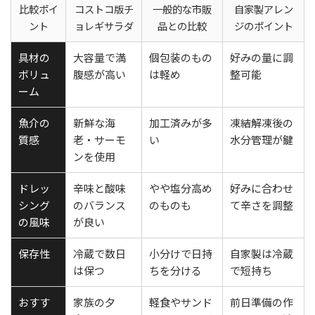
比較ポイ
コストコ版チ
一般的な市販
自家製アレン
ント
ョレギサラダ
品との比較
ジのポイント
具材の
大容量で満
個包装のもの
好みの量に調
ボリュ
腹感が高い
は軽め
整可能
ーム
魚介の
新鮮な海
加工済みが多
凍結解凍後の
質感
老・サーモ
い
水分管理が鍵
ンを使用
ドレッ
辛味と酸味
やや塩分高め
好みに合わせ
シング
のバランス
のものも
て辛さを調整
の風味
が良い
保存性
冷蔵で数日
小分けで日持
自家製は冷蔵
は保つ
ちを分ける
で短持ち
おすす
家族の夕
軽食やサンド
前日準備の作