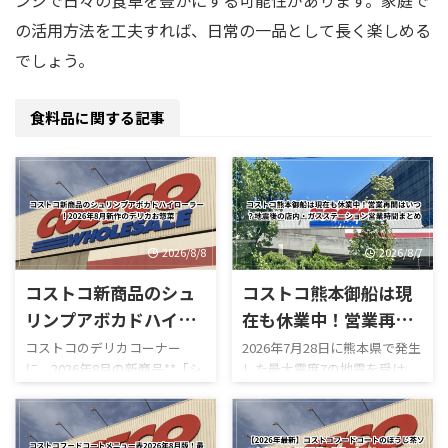
ンジで日々の食卓を豊かにする可能性があります。家庭で
の活用方法を工夫すれば、日常の一品として長く楽しめる
でしょう。
食料品に関する記事
2026/8/8
2026/8/7
コストコ新商品のシュ
コストコ熊本御船は現
リンプアボカドハイロ
在も休業中！営業再開
ーラー！2026年8月新
はいつ？地震後の店
コストコのデリカコーナー
2026年7月28日に熊本県で発生
に、2026年8月の新商品**「シ
した最大震度7の地震を受け、
作のデリカお惣菜
内・ガスステーション
ュリンプアボカドハイローラ
コストコ熊本御船倉庫店は現
営業時間まとめ
ー」**が登場しました。 コス
在も臨時休業しています。
トコのハイローラーといえ
「今日コストコ熊本はやって