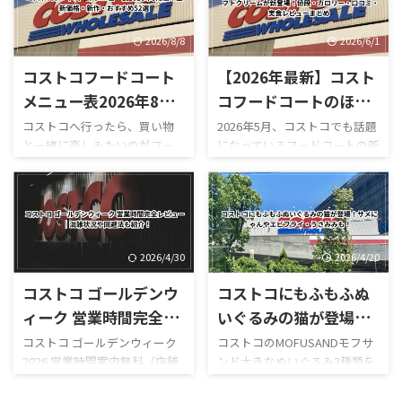
ば、ベーコン・レタス・トマ
る？」 「営業再開はいつ？」
トを使った定番の「ハイロー
「店内はどうなっている？」
ラー（B.L.T）」を思い浮かべ
「ガソリンだけ入れられ
2026/8/8
2026/6/1
る人が多いですが、今回の新
る？」 「フードコートは使え
コストコフードコート
【2026年最新】コスト
作はかなり豪華。 最大の特徴
る？」 と気になっている人も
は、名前の通りプリプリの海
多いのではないでしょうか。
メニュー表2026年8月
コフードコートのほう
老とアボカドをたっぷり使って
結論からいうと、本記事確認時
版！最新価格・新作・
じ茶ソフトクリームが
コストコへ行ったら、買い物
2026年5月、コストコでも話題
いることです。 実際にカット
点では熊本御船倉庫店の売り
と一緒に楽しみたいのがフー
になっているフードコートの新
おすすめ52選
新登場！値段・カロリ
された断面を見ると、大きな海
場は営業再開しておらず、再開
ドコートです。 180円のホット
作スイーツ「ほうじ茶ソフト
ー・口コミ・実食レビ
老が何個も入っているものもあ
日も正式発表されていませ
ドッグをはじめ、巨大なピザ
クリーム」が登場しました！
り、「海老が少し入っているハ
ん。 一方で、併設するガスス
ューまとめ
やプルコギベイク、ソフトクリ
ほうじ茶好きにはたまらない
イローラー」というより、しっ
テーションは7月29日から営業
ーム、季節限定スムージーな
和スイーツで、販売開始直後か
かり海老が主役になっていま
を再開しており、午前9時～午
ど、コストコならではのボリュ
らSNSでも話題になっていま
す。 さらに、 ...
後8時で営業し ...
ーム満点メニューが並んでいま
す。 今回は実際に食べた感想
2026/4/30
2026/4/20
す。 しかも2026年は新作がか
をもとに、 値段 カロリー予想
コストコ ゴールデンウ
コストコにもふもふぬ
なり豊富。 現在は、 サーモン
味の特徴 ミックスとの違い 口
ポキロール ボロネーゼポテト
コミ評判 おすすめ度 まで徹底
ィーク 営業時間完全レ
いぐるみの猫が登場！
チーズポテト イタリアンソー
的に紹介します！ 購入を迷っ
ビュー｜混雑状況や回
サメにゃんやエビフラ
コストコ ゴールデンウィーク
コストコのMOFUSANDモフサ
セージカルッツォーネ クロワ
ている方はぜひ参考にしてく
2026 営業時間案内無料（店舗
ンド大きなぬいぐるみ3種類を
避法も紹介！
イ・うさみみも！
ッサンハム＆チーズ ほうじ茶
ださい。 写真付きのレビュー
利用時）／デリバリーは別途
徹底解説｜値段・種類・口コ
ソフトクリーム カンタロープ
が見たい方はこちらをご覧く
送料ありGW2026-COSTCO-01
ミ感想まとめ コストコ新商