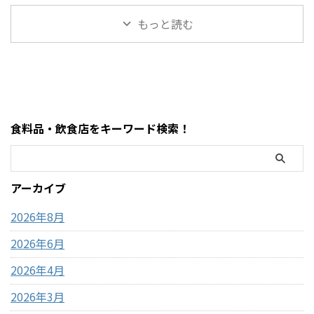
メロンスムージー など、以前
ださい。
GWゴールデンウィーク期間中
品・おもちゃレビュー コスト
にはなかったメニューも登場
https://hubmedia.co.jp/costc
もっと読む
のコストコ営業時間と混雑状
コのMOFUSANDモフサンド大
しています。2026年8月3日に
o/costco-i ...
況について詳しくはこちら GW
きなぬいぐるみ3種類を徹底解
...
ゴールデンウィーク期間中の
説！値段・種類・おすすめポ
お買い得コストコ割引セール
イントまとめ コストコのおも
商品一覧はこちら GWゴールデ
ちゃコーナーで見かけるとつい
ンウィーク期間中のコストコ
足を止めてしまう、
おすすめ商品特集はこちら 私
MOFUSAND（モフサンド）の
食料品・飲食店をキーワード検索！
がゴールデンウィークにコス
大きなぬいぐるみ。この記事
トコを訪れるのは毎年の楽し
では、コストコで販売されて
みの一つですが、この時期の
いるモフサンドぬいぐるみの
営業時間変更や混雑状況には
種類、価格、魅力、どんな人
アーカイブ
いつも気を遣います。特に
におすすめなのかを、表やリ
2026年のゴールデンウィーク
ストを交えながらわかりやす
2026年8月
は最 ...
く整理しました。購入前 ...
2026年6月
2026年4月
2026年3月