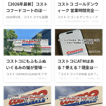
【2026年最新】コスト
コストコ ゴールデンウ
コフードコートのほう
ィーク 営業時間完全レ
じ茶ソフトクリームが
ビュー｜混雑状況や回
2026年5月、コストコでも話題
コストコ ゴールデンウィーク
になっているフードコートの新
2026 営業時間案内無料（店舗
新登場！値段・カロリ
避法も紹介！
作スイーツ「ほうじ茶ソフト
利用時）／デリバリーは別途
ー・口コミ・実食レビ
クリーム」が登場しました！
送料ありGW2026-COSTCO-01
ューまとめ
ほうじ茶好きにはたまらない
GWゴールデンウィーク期間中
和スイーツで、販売開始直後か
のコストコ営業時間と混雑状
らSNSでも話題になっていま
況について詳しくはこちら GW
す。 今回は実際に食べた感想
ゴールデンウィーク期間中の
2026/4/20
2026/3/20
をもとに、 値段 カロリー予想
お買い得コストコ割引セール
コストコにもふもふぬ
コストコにATMはあ
味の特徴 ミックスとの違い 口
商品一覧はこちら GWゴールデ
コミ評判 おすすめ度 まで徹底
ンウィーク期間中のコストコ
いぐるみの猫が登場！
る？使える？現金は必
的に紹介します！ 購入を迷っ
おすすめ商品特集はこちら 私
サメにゃんやエビフラ
要？支払い方法まで完
コストコのMOFUSANDモフサ
「コストコってATMあるの？」
ている方はぜひ参考にしてく
がゴールデンウィークにコス
ンド大きなぬいぐるみ3種類を
「現金って必要？」と疑問に思
イ・うさみみも！
全解説【2026年最新】
ださい。 写真付きのレビュー
トコを訪れるのは毎年の楽し
徹底解説｜値段・種類・口コ
ったことはありませんか？ 結
が見たい方はこちらをご覧く
みの一つですが、この時期の
ミ感想まとめ コストコ新商
論から言うと、コストコは基本
ださい。
営業時間変更や混雑状況には
品・おもちゃレビュー コスト
的にキャッシュレス中心の店
https://hubmedia.co.jp/costc
いつも気を遣います。特に
コのMOFUSANDモフサンド大
舗で、ATMの設置状況や使い方
o/costco-i ...
2026年のゴールデンウィーク
きなぬいぐるみ3種類を徹底解
も一般のスーパーとは少し違