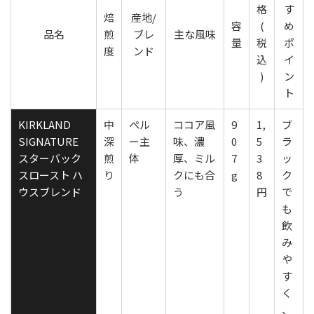
格
す
焙
産地/
容
(
め
品名
煎
ブレ
主な風味
量
税
ポ
度
ンド
込
イ
)
ン
ト
KIRKLAND
中
ペル
ココア風
9
1,
ブ
SIGNATURE
深
ー主
味、濃
0
5
ラ
スターバック
煎
体
厚、ミル
7
3
ッ
スロースト ハ
り
クにも合
g
8
ク
ウスブレンド
う
円
で
も
飲
み
や
す
く
、