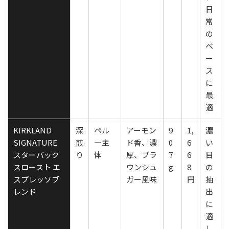
日
常
の
ベ
ー
ス
に
最
適
KIRKLAND
深
ペル
アーモン
9
1,
濃
SIGNATURE
煎
ー主
ド香、濃
0
6
い
スターバック
り
体
厚、ブラ
7
6
目
スロースト エ
ウンシュ
g
8
の
スプレッソブ
ガー風味
円
抽
レンド
出
に
適
し