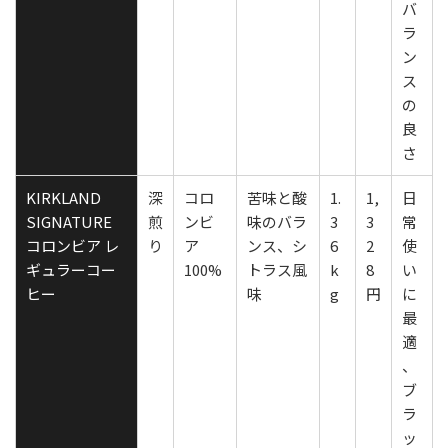
バ
ラ
ン
ス
の
良
さ
KIRKLAND
深
コロ
苦味と酸
1.
1,
日
SIGNATURE
煎
ンビ
味のバラ
3
3
常
コロンビア レ
り
ア
ンス、シ
6
2
使
ギュラーコー
100%
トラス風
k
8
い
ヒー
味
g
円
に
最
適
、
ブ
ラ
ッ