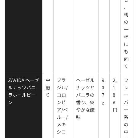
、
朝
の
一
杯
に
も
向
く
ZAVIDA ヘーゼ
中
ブラ
ヘーゼル
9
2,
フ
ルナッツバニ
煎
ジル/
ナッツと
0
1
レ
ラホールビー
り
コロ
バニラの
7
8
ー
ン
ンビ
香り、爽
g
8
バ
ア/ペ
やかな酸
円
ー
ルー/
味
系
メキ
の
シコ
中