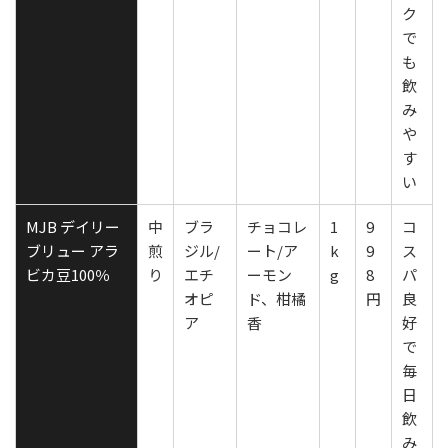
ク
で
も
飲
み
や
す
い
MJB デイリー
中
ブラ
チョコレ
1
9
コ
ブリュー アラ
煎
ジル/
ート/ア
k
9
ス
ビカ豆100％
り
エチ
ーモン
g
8
パ
オピ
ド、柑橘
円
良
ア
香
好
で
毎
日
飲
み