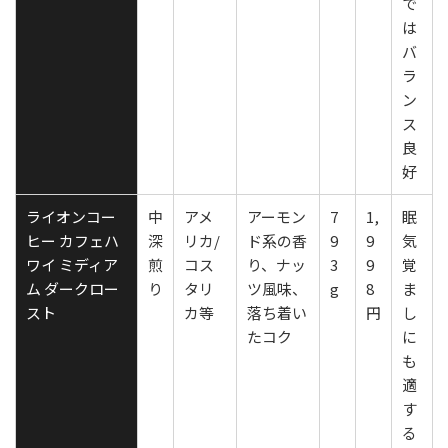
で
は
バ
ラ
ン
ス
良
好
ライオンコー
中
アメ
アーモン
7
1,
眠
ヒー カフェハ
深
リカ/
ド系の香
9
9
気
ワイ ミディア
煎
コス
り、ナッ
3
9
覚
ム ダークロー
り
タリ
ツ風味、
g
8
ま
スト
カ等
落ち着い
円
し
たコク
に
も
適
す
る