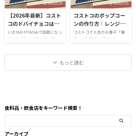
は最 ...
説！値段・種類・おすすめポ
います。 この記事では、コス
2026/3/20
2026/3/20
イントまとめ コストコのおも
トコのATM事情について、設置
【2026年最新】コスト
コストコのポップコー
ちゃコーナーで見かけるとつい
の有無・使える銀行・手数
足を止めてしまう、
料・現金が必要な場面までわ
コのドバイチョコは美
ンの作り方｜レンジで
MOFUSAND（モフサンド）の
かりやすく解説します。 まず
味しい？ピスタチオチ
簡単！失敗しないコツ
いまSNSやTikTokで話題になっ
コストコで人気のお菓子「電
大きなぬいぐるみ。この記事
結論・コストコ店舗内にATMが
ている「ドバイチョコ」が、
子レンジ用ポップコーン」。
ョコを徹底レビュー！
とアレンジまとめ
では、コストコで販売されて
ある場合もあるが「必ずある
ついにコストコでも販売され
「どうやって作るの？」「爆発
値段・味・食感まとめ
【2026年最新】
いるモフサンドぬいぐるみの
わけではない」・基本はキャ
ています。 コストコのドバイ
しない？」「レンジ時間
種類、価格、魅力、どんな人
ッシュレス（クレジットカー
ピスタチオチョコレートは、
は？」と気になる人も多いで
におすすめなのかを、表やリ
ド中心）・現金が必要になる
もっと読む
大容量なのに価格が安く、気
すが、実はめちゃくちゃ簡単
ストを交えながらわかりやす
場面はほぼない・ATMは事前に
になっている人も多い人気商品
に作れます。 この記事では、
く整理しました。購入前 ...
近隣で利用して ...
です。 この記事では、コスト
コストコポップコーンの正しい
コのドバイチョコについて、値
作り方・時間・失敗しないコ
段・味・食感・原材料・おす
ツ・おすすめアレンジまでま
すめポイントまで詳しく解説
とめました。 まず結論・袋ご
します。 まず結論・価格は約
とレンジに入れるだけでOK・
食料品・飲食店をキーワード検索！
2,200円前後・内容量は450gの
500Wで約2分30秒〜3分30秒が
大容量・ピスタチオ×サクサ
目安・「ポンポン音が止まる
ク食感が特徴・SNSで話題の
前」が完成のタイミング・1袋
「ドバイチョコ」がコスパよ
約59円でコスパ最強 コストコ
アーカイブ
く買える・甘さ＋ナッツ＋食
のポップコーンとは？ コスト