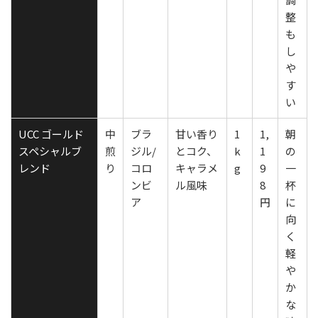
整
も
し
や
す
い
UCC ゴールド
中
ブラ
甘い香り
1
1,
朝
スペシャルブ
煎
ジル/
とコク、
k
1
の
レンド
り
コロ
キャラメ
g
9
一
ンビ
ル風味
8
杯
ア
円
に
向
く
軽
や
か
な