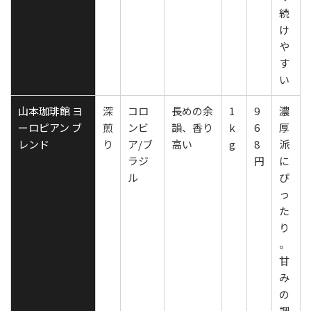
続
け
や
す
い
山本珈琲館 ヨ
深
コロ
長めの余
1
9
濃
ーロピアン ブ
煎
ンビ
韻、香り
k
6
厚
レンド
り
ア/ブ
高い
g
8
派
ラジ
円
に
ル
ぴ
っ
た
り
。
甘
み
の
調