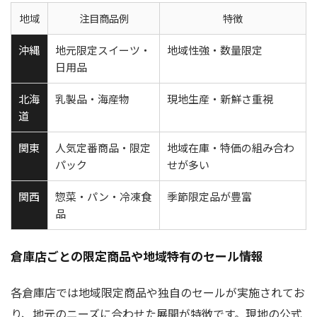
地域
注目商品例
特徴
沖縄
地元限定スイーツ・
地域性強・数量限定
日用品
北海
乳製品・海産物
現地生産・新鮮さ重視
道
関東
人気定番商品・限定
地域在庫・特価の組み合わ
パック
せが多い
関西
惣菜・パン・冷凍食
季節限定品が豊富
品
倉庫店ごとの限定商品や地域特有のセール情報
各倉庫店では地域限定商品や独自のセールが実施されてお
り、地元のニーズに合わせた展開が特徴です。現地の公式