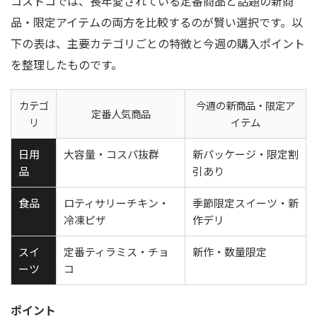
コストコでは、長年愛されている定番商品と話題の新商
品・限定アイテムの両方を比較するのが賢い選択です。以
下の表は、主要カテゴリごとの特徴と今週の購入ポイント
を整理したものです。
カテゴ
今週の新商品・限定ア
定番人気商品
リ
イテム
日用
大容量・コスパ抜群
新パッケージ・限定割
品
引あり
食品
ロティサリーチキン・
季節限定スイーツ・新
冷凍ピザ
作デリ
スイ
定番ティラミス・チョ
新作・数量限定
ーツ
コ
ポイント