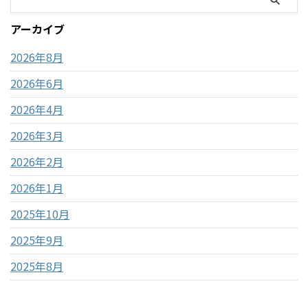
みの一つですが、この時期の
いるモフサンドぬいぐるみの
営業時間変更や混雑状況には
種類、価格、魅力、どんな人
アーカイブ
いつも気を遣います。特に
におすすめなのかを、表やリ
2026年のゴールデンウィーク
ストを交えながらわかりやす
2026年8月
は最 ...
く整理しました。購入前 ...
2026年6月
2026年4月
2026年3月
2026年2月
2026年1月
2025年10月
2025年9月
2025年8月