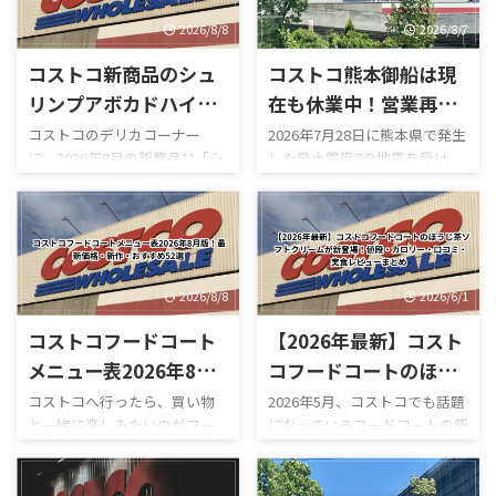
2026/8/8
2026/8/7
コストコ新商品のシュ
コストコ熊本御船は現
リンプアボカドハイロ
在も休業中！営業再開
ーラー！2026年8月新
はいつ？地震後の店
コストコのデリカコーナー
2026年7月28日に熊本県で発生
に、2026年8月の新商品**「シ
した最大震度7の地震を受け、
作のデリカお惣菜
内・ガスステーション
ュリンプアボカドハイローラ
コストコ熊本御船倉庫店は現
営業時間まとめ
ー」**が登場しました。 コス
在も臨時休業しています。
トコのハイローラーといえ
「今日コストコ熊本はやって
ば、ベーコン・レタス・トマ
る？」 「営業再開はいつ？」
トを使った定番の「ハイロー
「店内はどうなっている？」
ラー（B.L.T）」を思い浮かべ
「ガソリンだけ入れられ
2026/8/8
2026/6/1
る人が多いですが、今回の新
る？」 「フードコートは使え
コストコフードコート
【2026年最新】コスト
作はかなり豪華。 最大の特徴
る？」 と気になっている人も
は、名前の通りプリプリの海
多いのではないでしょうか。
メニュー表2026年8月
コフードコートのほう
老とアボカドをたっぷり使って
結論からいうと、本記事確認時
版！最新価格・新作・
じ茶ソフトクリームが
コストコへ行ったら、買い物
2026年5月、コストコでも話題
いることです。 実際にカット
点では熊本御船倉庫店の売り
と一緒に楽しみたいのがフー
になっているフードコートの新
おすすめ52選
新登場！値段・カロリ
された断面を見ると、大きな海
場は営業再開しておらず、再開
ドコートです。 180円のホット
作スイーツ「ほうじ茶ソフト
ー・口コミ・実食レビ
老が何個も入っているものもあ
日も正式発表されていませ
ドッグをはじめ、巨大なピザ
クリーム」が登場しました！
り、「海老が少し入っているハ
ん。 一方で、併設するガスス
ューまとめ
やプルコギベイク、ソフトクリ
ほうじ茶好きにはたまらない