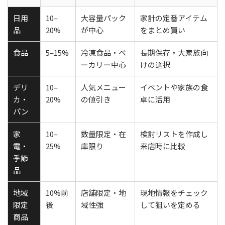
日用
10–
大容量パック
家計の定番アイテム
品
20%
が中心
をまとめ買い
食品
5–15%
冷凍食品・ベ
長期保存・大家族向
ーカリー中心
けの選択
デリ
10–
人気メニュー
イベントや家族の食
カ・
20%
の値引き
卓に活用
パン
家
10–
数量限定・在
検討リストを作成し
電・
25%
庫限り
来店時に比較
季節
品
地域
10%前
店舗限定・地
現地情報をチェック
限定
後
域性強
して狙いを定める
商品