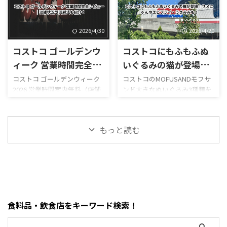
イローラー」というより、しっ
テーションは7月29日から営業
ーム、季節限定スムージーな
和スイーツで、販売開始直後か
かり海老が主役になっていま
を再開しており、午前9時～午
ど、コストコならではのボリュ
らSNSでも話題になっていま
す。 さらに、 ...
後8時で営業し ...
ーム満点メニューが並んでいま
す。 今回は実際に食べた感想
2026/4/30
2026/4/20
す。 しかも2026年は新作がか
をもとに、 値段 カロリー予想
コストコ ゴールデンウ
コストコにもふもふぬ
なり豊富。 現在は、 サーモン
味の特徴 ミックスとの違い 口
ポキロール ボロネーゼポテト
コミ評判 おすすめ度 まで徹底
ィーク 営業時間完全レ
いぐるみの猫が登場！
チーズポテト イタリアンソー
的に紹介します！ 購入を迷っ
ビュー｜混雑状況や回
サメにゃんやエビフラ
コストコ ゴールデンウィーク
コストコのMOFUSANDモフサ
セージカルッツォーネ クロワ
ている方はぜひ参考にしてく
2026 営業時間案内無料（店舗
ンド大きなぬいぐるみ3種類を
避法も紹介！
イ・うさみみも！
ッサンハム＆チーズ ほうじ茶
ださい。 写真付きのレビュー
利用時）／デリバリーは別途
徹底解説｜値段・種類・口コ
ソフトクリーム カンタロープ
が見たい方はこちらをご覧く
送料ありGW2026-COSTCO-01
ミ感想まとめ コストコ新商
メロンスムージー など、以前
ださい。
GWゴールデンウィーク期間中
品・おもちゃレビュー コスト
にはなかったメニューも登場
https://hubmedia.co.jp/costc
もっと読む
のコストコ営業時間と混雑状
コのMOFUSANDモフサンド大
しています。2026年8月3日に
o/costco-i ...
況について詳しくはこちら GW
きなぬいぐるみ3種類を徹底解
...
ゴールデンウィーク期間中の
説！値段・種類・おすすめポ
お買い得コストコ割引セール
イントまとめ コストコのおも
商品一覧はこちら GWゴールデ
ちゃコーナーで見かけるとつい
ンウィーク期間中のコストコ
足を止めてしまう、
おすすめ商品特集はこちら 私
MOFUSAND（モフサンド）の
食料品・飲食店をキーワード検索！
がゴールデンウィークにコス
大きなぬいぐるみ。この記事
トコを訪れるのは毎年の楽し
では、コストコで販売されて