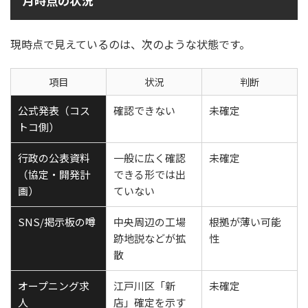
月時点の状況
現時点で見えているのは、次のような状態です。
項目
状況
判断
公式発表（コス
確認できない
未確定
トコ側）
行政の公表資料
一般に広く確認
未確定
（協定・開発計
できる形では出
画）
ていない
SNS/掲示板の噂
中央周辺の工場
根拠が薄い可能
跡地説などが拡
性
散
オープニング求
江戸川区「新
未確定
人
店」確定を示す