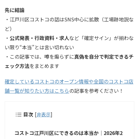
先に結論
・江戸川区コストコの話はSNS中心に拡散（工場跡地説な
ど）
・
公式発表・行政資料・求人
など「確定サイン」が揃わな
い限り“本当”とは言い切れない
・この記事では、噂を煽らずに
真偽を自分で判定できるチ
ェック方法
をまとめます
確定しているコストコのオープン情報や全国のコストコ店
舗一覧が知りたい方はこちら
の記事を参考ください！
目次
[
非表示
]
コストコ江戸川区にできるのは本当か｜2026年2