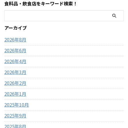
食料品・飲食店をキーワード検索！
ている方はぜひ参考にしてく
がゴールデンウィークにコス
ださい。 写真付きのレビュー
トコを訪れるのは毎年の楽し
が見たい方はこちらをご覧く
みの一つですが、この時期の
ださい。
営業時間変更や混雑状況には
アーカイブ
https://hubmedia.co.jp/costc
いつも気を遣います。特に
o/costco-i ...
2026年のゴールデンウィーク
2026年8月
は最 ...
2026年6月
2026年4月
2026年3月
2026年2月
2026年1月
2025年10月
2025年9月
2025年8月