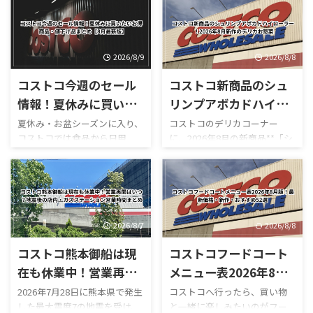
2026/8/9
2026/8/8
コストコ今週のセール
コストコ新商品のシュ
情報！夏休みに買いた
リンプアボカドハイロ
いお得商品・値下げ品
ーラー！2026年8月新
夏休み・お盆シーズンに入り、
コストコのデリカコーナー
コストコでは食品から日用
に、2026年8月の新商品**「シ
まとめ【8月最新版】
作のデリカお惣菜
品、家電までさまざまな商品
ュリンプアボカドハイローラ
がセール価格になっています。
ー」**が登場しました。 コス
Yahoo!ニュースでは、コストコ
トコのハイローラーといえ
へ頻繁に通う人などが**「今週
ば、ベーコン・レタス・トマ
のお得を選抜！嬉しいセール
トを使った定番の「ハイロー
情報」**として最新の割引商品
ラー（B.L.T）」を思い浮かべ
2026/8/7
2026/8/8
を紹介しています。SNSでも
る人が多いですが、今回の新
コストコ熊本御船は現
コストコフードコート
「夏休み中にうれしい割引」
作はかなり豪華。 最大の特徴
として紹介され、注目を集め
は、名前の通りプリプリの海
在も休業中！営業再開
メニュー表2026年8月
ています。 一方、コストコ公
老とアボカドをたっぷり使って
はいつ？地震後の店
版！最新価格・新作・
2026年7月28日に熊本県で発生
コストコへ行ったら、買い物
式サイトにも**「HOT
いることです。 実際にカット
した最大震度7の地震を受け、
と一緒に楽しみたいのがフー
内・ガスステーション
おすすめ52選