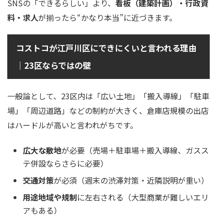
SNSの「できるらしい」より、
看板（建築計画）・行政資
料・求人
が揃ったら“かなり本当”に近づきます。
コストコが江戸川区にできにくいと言われる理由
｜23区ならではの壁
一般論として、23区内は「広い土地」「搬入導線」「駐車
場」「周辺道路」などの制約が大きく、倉庫店規模の出店
はハードルが高いと言われがちです。
広大な敷地
が必要（売場＋駐車場＋搬入導線、ガスス
テ併設ならさらに必要）
交通対策
が必須（週末の渋滞対策・近隣説明が重い）
用途地域や規制
に左右される（大型商業が難しいエリ
アもある）