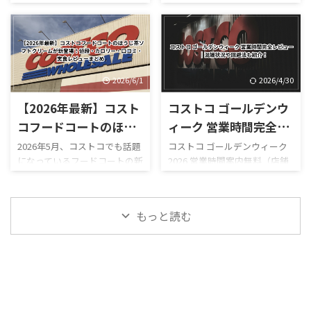
BUYS（お買得商品）」**とい
された断面を見ると、大きな海
コストコ熊本御船倉庫店は現
ドコートです。 180円のホット
営業時間まとめ
うセールページが用意されて
老が何個も入っているものもあ
在も臨時休業しています。
ドッグをはじめ、巨大なピザ
おり、現在値下げされている食
り、「海老が少し入っているハ
「今日コストコ熊本はやって
やプルコギベイク、ソフトクリ
品・日用品・家電などを確認
イローラー」というより、しっ
る？」 「営業再開はいつ？」
ーム、季節限定スムージーな
できます。 「今週コストコで
かり海老が主役になっていま
「店内はどうなっている？」
ど、コストコならではのボリュ
何が安い ...
す。 さらに、 ...
「ガソリンだけ入れられ
ーム満点メニューが並んでいま
2026/6/1
2026/4/30
る？」 「フードコートは使え
す。 しかも2026年は新作がか
【2026年最新】コスト
コストコ ゴールデンウ
る？」 と気になっている人も
なり豊富。 現在は、 サーモン
多いのではないでしょうか。
ポキロール ボロネーゼポテト
コフードコートのほう
ィーク 営業時間完全レ
結論からいうと、本記事確認時
チーズポテト イタリアンソー
じ茶ソフトクリームが
ビュー｜混雑状況や回
2026年5月、コストコでも話題
コストコ ゴールデンウィーク
点では熊本御船倉庫店の売り
セージカルッツォーネ クロワ
になっているフードコートの新
2026 営業時間案内無料（店舗
新登場！値段・カロリ
避法も紹介！
場は営業再開しておらず、再開
ッサンハム＆チーズ ほうじ茶
作スイーツ「ほうじ茶ソフト
利用時）／デリバリーは別途
ー・口コミ・実食レビ
日も正式発表されていませ
ソフトクリーム カンタロープ
クリーム」が登場しました！
送料ありGW2026-COSTCO-01
ん。 一方で、併設するガスス
メロンスムージー など、以前
ューまとめ
ほうじ茶好きにはたまらない
GWゴールデンウィーク期間中
テーションは7月29日から営業
にはなかったメニューも登場
もっと読む
和スイーツで、販売開始直後か
のコストコ営業時間と混雑状
を再開しており、午前9時～午
しています。2026年8月3日に
らSNSでも話題になっていま
況について詳しくはこちら GW
後8時で営業し ...
...
す。 今回は実際に食べた感想
ゴールデンウィーク期間中の
をもとに、 値段 カロリー予想
お買い得コストコ割引セール
味の特徴 ミックスとの違い 口
商品一覧はこちら GWゴールデ
コミ評判 おすすめ度 まで徹底
ンウィーク期間中のコストコ
的に紹介します！ 購入を迷っ
おすすめ商品特集はこちら 私