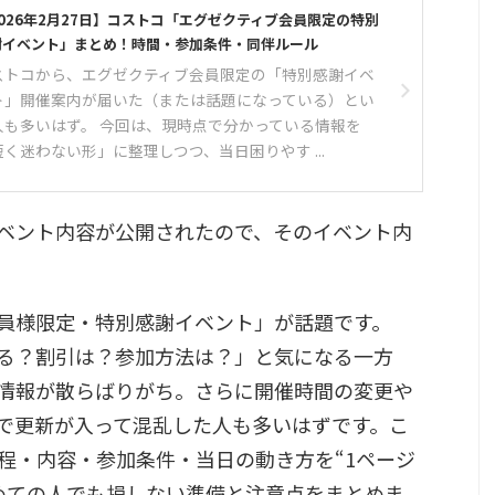
026年2月27日】コストコ「エグゼクティブ会員限定の特別
謝イベント」まとめ！時間・参加条件・同伴ルール
ストコから、エグゼクティブ会員限定の「特別感謝イベ
ト」開催案内が届いた（または話題になっている）とい
人も多いはず。 今回は、現時点で分かっている情報を
短く迷わない形」に整理しつつ、当日困りやす ...
ベント内容が公開されたので、そのイベント内
員様限定・特別感謝イベント」が話題です。
る？割引は？参加方法は？」と気になる一方
情報が散らばりがち。さらに開催時間の変更や
で更新が入って混乱した人も多いはずです。こ
程・内容・参加条件・当日の動き方を“1ページ
めての人でも損しない準備と注意点をまとめま