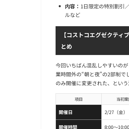
内容：
1日限定の特別割引
ルなど
【コストコエグゼクティ
とめ
今回いちばん混乱しやすいのが
業時間外の“朝と夜”の2部制
のみ開催に変更された、という
項目
当初案
開催日
2/27（金）
開催時間
8:00〜10:0