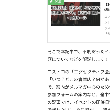
【2
感
コ
ン
う
「
そこで本記事で、不明だったイ
容についてなどを解説します！
コストコの「エグゼクティブ会
「いつ？どこの倉庫店？何があ
で、案内がメルマガ中心のため
参加フォームの案内など、途中
の記事では、イベントの開催日
で迷わない”ように整理し、初