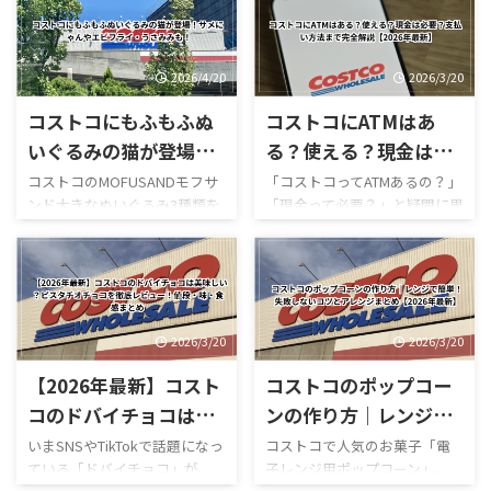
ューまとめ
ほうじ茶好きにはたまらない
GWゴールデンウィーク期間中
和スイーツで、販売開始直後か
のコストコ営業時間と混雑状
らSNSでも話題になっていま
況について詳しくはこちら GW
す。 今回は実際に食べた感想
ゴールデンウィーク期間中の
2026/4/20
2026/3/20
をもとに、 値段 カロリー予想
お買い得コストコ割引セール
コストコにもふもふぬ
コストコにATMはあ
味の特徴 ミックスとの違い 口
商品一覧はこちら GWゴールデ
コミ評判 おすすめ度 まで徹底
ンウィーク期間中のコストコ
いぐるみの猫が登場！
る？使える？現金は必
的に紹介します！ 購入を迷っ
おすすめ商品特集はこちら 私
サメにゃんやエビフラ
要？支払い方法まで完
コストコのMOFUSANDモフサ
「コストコってATMあるの？」
ている方はぜひ参考にしてく
がゴールデンウィークにコス
ンド大きなぬいぐるみ3種類を
「現金って必要？」と疑問に思
イ・うさみみも！
全解説【2026年最新】
ださい。 写真付きのレビュー
トコを訪れるのは毎年の楽し
徹底解説｜値段・種類・口コ
ったことはありませんか？ 結
が見たい方はこちらをご覧く
みの一つですが、この時期の
ミ感想まとめ コストコ新商
論から言うと、コストコは基本
ださい。
営業時間変更や混雑状況には
品・おもちゃレビュー コスト
的にキャッシュレス中心の店
https://hubmedia.co.jp/costc
いつも気を遣います。特に
コのMOFUSANDモフサンド大
舗で、ATMの設置状況や使い方
o/costco-i ...
2026年のゴールデンウィーク
きなぬいぐるみ3種類を徹底解
も一般のスーパーとは少し違
は最 ...
説！値段・種類・おすすめポ
います。 この記事では、コス
2026/3/20
2026/3/20
イントまとめ コストコのおも
トコのATM事情について、設置
【2026年最新】コスト
コストコのポップコー
ちゃコーナーで見かけるとつい
の有無・使える銀行・手数
足を止めてしまう、
料・現金が必要な場面までわ
コのドバイチョコは美
ンの作り方｜レンジで
MOFUSAND（モフサンド）の
かりやすく解説します。 まず
味しい？ピスタチオチ
簡単！失敗しないコツ
いまSNSやTikTokで話題になっ
コストコで人気のお菓子「電
大きなぬいぐるみ。この記事
結論・コストコ店舗内にATMが
ている「ドバイチョコ」が、
子レンジ用ポップコーン」。
ョコを徹底レビュー！
とアレンジまとめ
では、コストコで販売されて
ある場合もあるが「必ずある