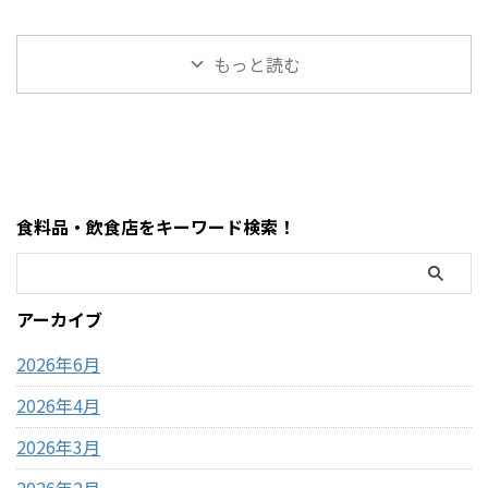
ついにコストコでも販売され
「どうやって作るの？」「爆発
値段・味・食感まとめ
【2026年最新】
いるモフサンドぬいぐるみの
わけではない」・基本はキャ
ています。 コストコのドバイ
しない？」「レンジ時間
種類、価格、魅力、どんな人
ッシュレス（クレジットカー
ピスタチオチョコレートは、
は？」と気になる人も多いで
におすすめなのかを、表やリ
ド中心）・現金が必要になる
もっと読む
大容量なのに価格が安く、気
すが、実はめちゃくちゃ簡単
ストを交えながらわかりやす
場面はほぼない・ATMは事前に
になっている人も多い人気商品
に作れます。 この記事では、
く整理しました。購入前 ...
近隣で利用して ...
です。 この記事では、コスト
コストコポップコーンの正しい
コのドバイチョコについて、値
作り方・時間・失敗しないコ
段・味・食感・原材料・おす
ツ・おすすめアレンジまでま
すめポイントまで詳しく解説
とめました。 まず結論・袋ご
します。 まず結論・価格は約
とレンジに入れるだけでOK・
食料品・飲食店をキーワード検索！
2,200円前後・内容量は450gの
500Wで約2分30秒〜3分30秒が
大容量・ピスタチオ×サクサ
目安・「ポンポン音が止まる
ク食感が特徴・SNSで話題の
前」が完成のタイミング・1袋
「ドバイチョコ」がコスパよ
約59円でコスパ最強 コストコ
アーカイブ
く買える・甘さ＋ナッツ＋食
のポップコーンとは？ コスト
感のバランスが良い コストコ
コで販売されているのは「電
2026年6月
ドバイ ...
子レンジ用ポップ ...
2026年4月
2026年3月
2026年2月