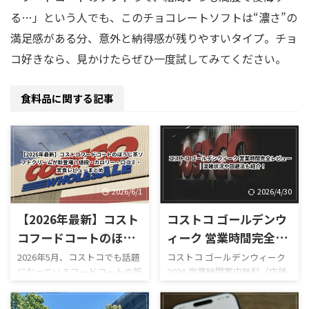
る…」という人でも、このチョコレートソフトは“濃さ”の
満足感がある分、意外と納得感が残りやすいタイプ。チョ
コ好きなら、見かけたらぜひ一度試してみてください。
食料品に関する記事
2026/6/1
2026/4/30
【2026年最新】コスト
コストコ ゴールデンウ
コフードコートのほう
ィーク 営業時間完全レ
じ茶ソフトクリームが
ビュー｜混雑状況や回
2026年5月、コストコでも話題
コストコ ゴールデンウィーク
になっているフードコートの新
2026 営業時間案内無料（店舗
新登場！値段・カロリ
避法も紹介！
作スイーツ「ほうじ茶ソフト
利用時）／デリバリーは別途
ー・口コミ・実食レビ
クリーム」が登場しました！
送料ありGW2026-COSTCO-01