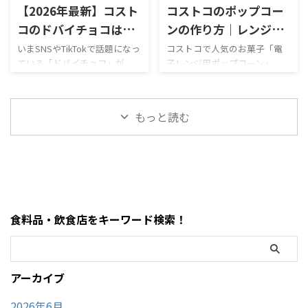
【2026年最新】コスト
コストコのポップコー
ちゃコーナーで見かけるとつい
の有無・使える銀行・手数
足を止めてしまう、
料・現金が必要な場面までわ
コのドバイチョコは美
ンの作り方｜レンジで
MOFUSAND（モフサンド）の
かりやすく解説します。 まず
味しい？ピスタチオチ
簡単！失敗しないコツ
いまSNSやTikTokで話題になっ
コストコで人気のお菓子「電
大きなぬいぐるみ。この記事
結論・コストコ店舗内にATMが
ている「ドバイチョコ」が、
子レンジ用ポップコーン」。
ョコを徹底レビュー！
とアレンジまとめ
では、コストコで販売されて
ある場合もあるが「必ずある
ついにコストコでも販売され
「どうやって作るの？」「爆発
値段・味・食感まとめ
【2026年最新】
いるモフサンドぬいぐるみの
わけではない」・基本はキャ
ています。 コストコのドバイ
しない？」「レンジ時間
種類、価格、魅力、どんな人
ッシュレス（クレジットカー
ピスタチオチョコレートは、
は？」と気になる人も多いで
におすすめなのかを、表やリ
ド中心）・現金が必要になる
もっと読む
大容量なのに価格が安く、気
すが、実はめちゃくちゃ簡単
ストを交えながらわかりやす
場面はほぼない・ATMは事前に
になっている人も多い人気商品
に作れます。 この記事では、
く整理しました。購入前 ...
近隣で利用して ...
です。 この記事では、コスト
コストコポップコーンの正しい
コのドバイチョコについて、値
作り方・時間・失敗しないコ
段・味・食感・原材料・おす
ツ・おすすめアレンジまでま
すめポイントまで詳しく解説
とめました。 まず結論・袋ご
します。 まず結論・価格は約
とレンジに入れるだけでOK・
食料品・飲食店をキーワード検索！
2,200円前後・内容量は450gの
500Wで約2分30秒〜3分30秒が
大容量・ピスタチオ×サクサ
目安・「ポンポン音が止まる
ク食感が特徴・SNSで話題の
前」が完成のタイミング・1袋
「ドバイチョコ」がコスパよ
約59円でコスパ最強 コストコ
アーカイブ
く買える・甘さ＋ナッツ＋食
のポップコーンとは？ コスト
感のバランスが良い コストコ
コで販売されているのは「電
2026年6月