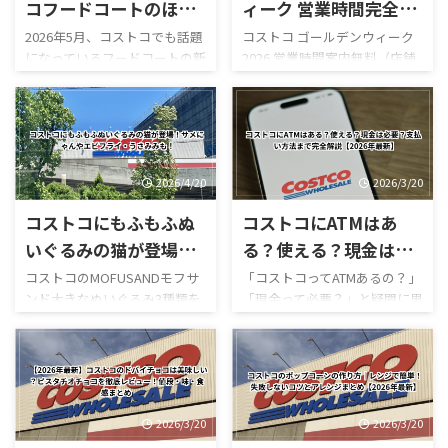
コフードコートのほう
ィーク 営業時間完全レ
じ茶ソフトクリームが
ビュー｜混雑状況や回
2026年5月、コストコでも話題
コストコ ゴールデンウィーク
になっているフードコートの新
2026 営業時間案内無料（店舗
新登場！値段・カロリ
避法も紹介！
作スイーツ「ほうじ茶ソフト
利用時）／デリバリーは別途
ー・口コミ・実食レビ
クリーム」が登場しました！
送料ありGW2026-COSTCO-01
ューまとめ
ほうじ茶好きにはたまらない
GWゴールデンウィーク期間中
和スイーツで、販売開始直後か
のコストコ営業時間と混雑状
らSNSでも話題になっていま
況について詳しくはこちら GW
す。 今回は実際に食べた感想
ゴールデンウィーク期間中の
2026/4/20
2026/3/20
をもとに、 値段 カロリー予想
お買い得コストコ割引セール
コストコにもふもふぬ
コストコにATMはあ
味の特徴 ミックスとの違い 口
商品一覧はこちら GWゴールデ
コミ評判 おすすめ度 まで徹底
ンウィーク期間中のコストコ
いぐるみの猫が登場！
る？使える？現金は必
的に紹介します！ 購入を迷っ
おすすめ商品特集はこちら 私
サメにゃんやエビフラ
要？支払い方法まで完
コストコのMOFUSANDモフサ
「コストコってATMあるの？」
ている方はぜひ参考にしてく
がゴールデンウィークにコス
ンド大きなぬいぐるみ3種類を
「現金って必要？」と疑問に思
イ・うさみみも！
全解説【2026年最新】
ださい。 写真付きのレビュー
トコを訪れるのは毎年の楽し
徹底解説｜値段・種類・口コ
ったことはありませんか？ 結
が見たい方はこちらをご覧く
みの一つですが、この時期の
ミ感想まとめ コストコ新商
論から言うと、コストコは基本
ださい。
営業時間変更や混雑状況には
品・おもちゃレビュー コスト
的にキャッシュレス中心の店
https://hubmedia.co.jp/costc
いつも気を遣います。特に
コのMOFUSANDモフサンド大
舗で、ATMの設置状況や使い方
o/costco-i ...
2026年のゴールデンウィーク
きなぬいぐるみ3種類を徹底解
も一般のスーパーとは少し違
は最 ...
説！値段・種類・おすすめポ
います。 この記事では、コス
2026/3/20
2026/3/20
イントまとめ コストコのおも
トコのATM事情について、設置