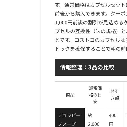
す。通常価格はカプセルセット
前後から購入できます。クーポ
1,000円前後の割引が見込め
プセルの互換性（味の規格）と
とです。コストコのカプセルは
トックを確保することで朝の時
情報整理：3品の比較
通常価
値引
商品
格の目
き額
安
チョッピー
約
400
ノスープ
2,000
円