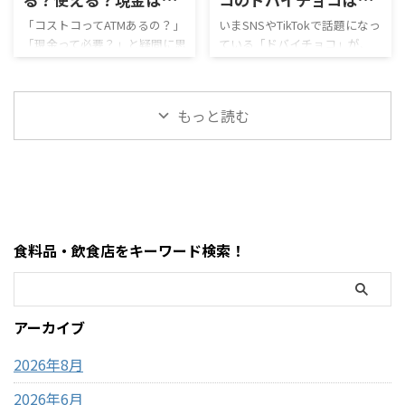
的に紹介します！ 購入を迷っ
MOFUSAND（モフサンド）の
要？支払い方法まで完
味しい？ピスタチオチ
「コストコってATMあるの？」
いまSNSやTikTokで話題になっ
ている方はぜひ参考にしてく
大きなぬいぐるみ。この記事
「現金って必要？」と疑問に思
ている「ドバイチョコ」が、
全解説【2026年最新】
ョコを徹底レビュー！
ださい。 写真付きのレビュー
では、コストコで販売されて
ったことはありませんか？ 結
ついにコストコでも販売され
値段・味・食感まとめ
が見たい方はこちらをご覧く
いるモフサンドぬいぐるみの
論から言うと、コストコは基本
ています。 コストコのドバイ
ださい。
種類、価格、魅力、どんな人
的にキャッシュレス中心の店
ピスタチオチョコレートは、
https://hubmedia.co.jp/costc
におすすめなのかを、表やリ
もっと読む
舗で、ATMの設置状況や使い方
大容量なのに価格が安く、気
o/costco-i ...
ストを交えながらわかりやす
も一般のスーパーとは少し違
になっている人も多い人気商品
く整理しました。購入前 ...
います。 この記事では、コス
です。 この記事では、コスト
トコのATM事情について、設置
コのドバイチョコについて、値
の有無・使える銀行・手数
段・味・食感・原材料・おす
料・現金が必要な場面までわ
すめポイントまで詳しく解説
かりやすく解説します。 まず
します。 まず結論・価格は約
食料品・飲食店をキーワード検索！
結論・コストコ店舗内にATMが
2,200円前後・内容量は450gの
ある場合もあるが「必ずある
大容量・ピスタチオ×サクサ
わけではない」・基本はキャ
ク食感が特徴・SNSで話題の
ッシュレス（クレジットカー
「ドバイチョコ」がコスパよ
アーカイブ
ド中心）・現金が必要になる
く買える・甘さ＋ナッツ＋食
場面はほぼない・ATMは事前に
感のバランスが良い コストコ
2026年8月
近隣で利用して ...
ドバイ ...
2026年6月