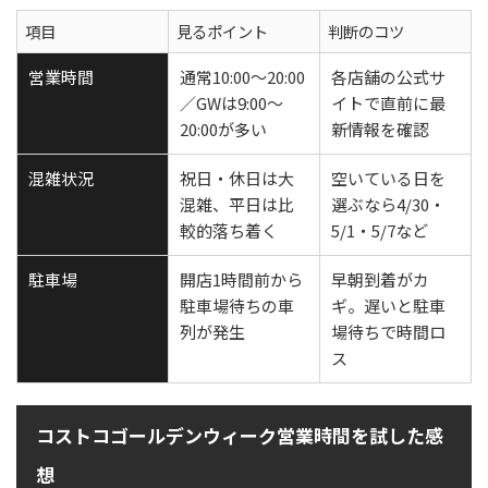
項目
見るポイント
判断のコツ
営業時間
通常10:00〜20:00
各店舗の公式サ
／GWは9:00〜
イトで直前に最
20:00が多い
新情報を確認
混雑状況
祝日・休日は大
空いている日を
混雑、平日は比
選ぶなら4/30・
較的落ち着く
5/1・5/7など
駐車場
開店1時間前から
早朝到着がカ
駐車場待ちの車
ギ。遅いと駐車
列が発生
場待ちで時間ロ
ス
コストコゴールデンウィーク営業時間を試した感
想