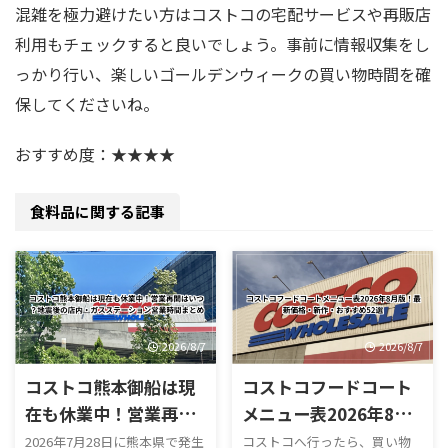
混雑を極力避けたい方はコストコの宅配サービスや再販店
利用もチェックすると良いでしょう。事前に情報収集をし
っかり行い、楽しいゴールデンウィークの買い物時間を確
保してくださいね。
おすすめ度：★★★★
食料品に関する記事
2026/8/7
2026/8/7
コストコ熊本御船は現
コストコフードコート
在も休業中！営業再開
メニュー表2026年8月
はいつ？地震後の店
版！最新価格・新作・
2026年7月28日に熊本県で発生
コストコへ行ったら、買い物