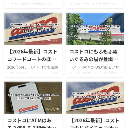
した最大震度7の地震を受け、
と一緒に楽しみたいのがフー
内・ガスステーション
おすすめ52選
コストコ熊本御船倉庫店は現
ドコートです。 180円のホット
営業時間まとめ
在も臨時休業しています。
ドッグをはじめ、巨大なピザ
「今日コストコ熊本はやって
やプルコギベイク、ソフトクリ
る？」 「営業再開はいつ？」
ーム、季節限定スムージーな
「店内はどうなっている？」
ど、コストコならではのボリュ
「ガソリンだけ入れられ
ーム満点メニューが並んでいま
2026/6/1
2026/4/20
る？」 「フードコートは使え
す。 しかも2026年は新作がか
【2026年最新】コスト
コストコにもふもふぬ
る？」 と気になっている人も
なり豊富。 現在は、 サーモン
多いのではないでしょうか。
ポキロール ボロネーゼポテト
コフードコートのほう
いぐるみの猫が登場！
結論からいうと、本記事確認時
チーズポテト イタリアンソー
じ茶ソフトクリームが
サメにゃんやエビフラ
2026年5月、コストコでも話題
コストコのMOFUSANDモフサ
点では熊本御船倉庫店の売り
セージカルッツォーネ クロワ
になっているフードコートの新
ンド大きなぬいぐるみ3種類を
新登場！値段・カロリ
イ・うさみみも！
場は営業再開しておらず、再開
ッサンハム＆チーズ ほうじ茶
作スイーツ「ほうじ茶ソフト
徹底解説｜値段・種類・口コ
ー・口コミ・実食レビ
日も正式発表されていませ
ソフトクリーム カンタロープ
クリーム」が登場しました！
ミ感想まとめ コストコ新商
ん。 一方で、併設するガスス
メロンスムージー など、以前
ューまとめ
ほうじ茶好きにはたまらない
品・おもちゃレビュー コスト
テーションは7月29日から営業
にはなかったメニューも登場
和スイーツで、販売開始直後か
コのMOFUSANDモフサンド大
を再開しており、午前9時～午
しています。2026年8月3日に
らSNSでも話題になっていま
きなぬいぐるみ3種類を徹底解
後8時で営業し ...
...
す。 今回は実際に食べた感想
説！値段・種類・おすすめポ
2026/3/20
2026/3/20
をもとに、 値段 カロリー予想
イントまとめ コストコのおも
コストコにATMはあ
【2026年最新】コスト
味の特徴 ミックスとの違い 口
ちゃコーナーで見かけるとつい
コミ評判 おすすめ度 まで徹底
足を止めてしまう、
る？使える？現金は必
コのドバイチョコは美