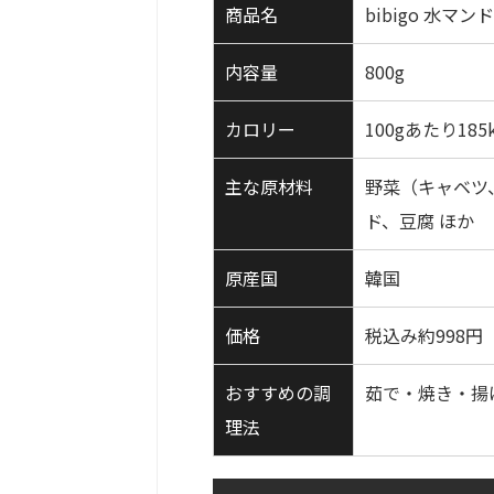
商品名
bibigo 水マ
内容量
800g
カロリー
100gあたり185k
主な原材料
野菜（キャベツ
ド、豆腐 ほか
原産国
韓国
価格
税込み約998円
おすすめの調
茹で・焼き・揚
理法