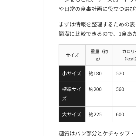
や日常の食事計画に役立つ選び
まずは情報を整理するための表
簡潔に比較できるので、1食あ
重量（約
カロリ
サイズ
g）
（kca
小サイズ
約180
520
標準サイ
約200
560
ズ
大サイズ
約225
600
糖質はパン部分とケチャップ・