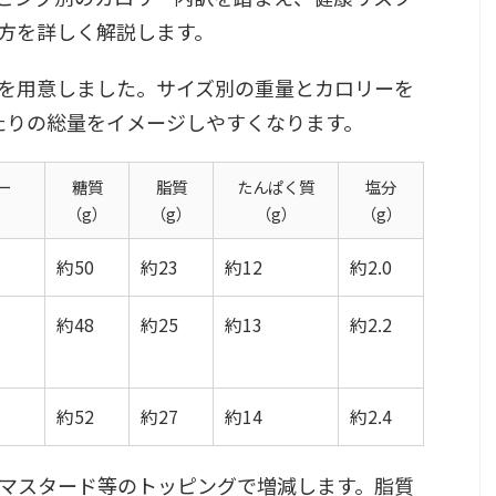
方を詳しく解説します。
を用意しました。サイズ別の重量とカロリーを
たりの総量をイメージしやすくなります。
ー
糖質
脂質
たんぱく質
塩分
l）
（g）
（g）
（g）
（g）
約50
約23
約12
約2.0
約48
約25
約13
約2.2
約52
約27
約14
約2.4
マスタード等のトッピングで増減します。脂質