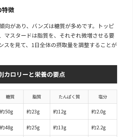
の特徴
傾向があり、バンズは糖質が多めです。トッピ
、マスタードは脂質を、それぞれ微増させる要
ンスを見て、1日全体の摂取量を調整することが
ズ別カロリーと栄養の要点
糖質
脂質
たんぱく質
塩分
約50g
約23g
約12g
約2.0g
約48g
約25g
約13g
約2.2g