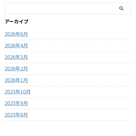
大容量・ピスタチオ×サクサ
目安・「ポンポン音が止まる
ク食感が特徴・SNSで話題の
前」が完成のタイミング・1袋
「ドバイチョコ」がコスパよ
約59円でコスパ最強 コストコ
アーカイブ
く買える・甘さ＋ナッツ＋食
のポップコーンとは？ コスト
感のバランスが良い コストコ
コで販売されているのは「電
2026年6月
ドバイ ...
子レンジ用ポップ ...
2026年4月
2026年3月
2026年2月
2026年1月
2025年10月
2025年9月
2025年8月