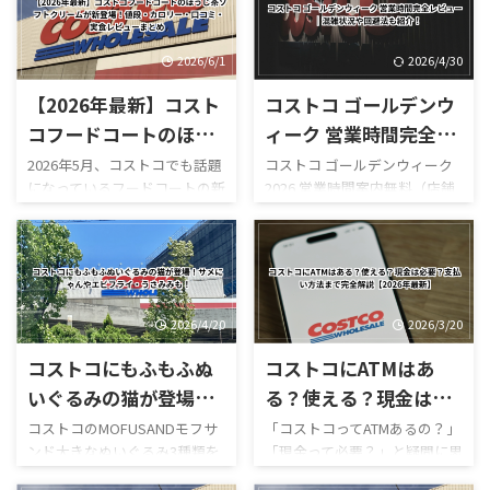
2026/6/1
2026/4/30
【2026年最新】コスト
コストコ ゴールデンウ
コフードコートのほう
ィーク 営業時間完全レ
じ茶ソフトクリームが
ビュー｜混雑状況や回
2026年5月、コストコでも話題
コストコ ゴールデンウィーク
になっているフードコートの新
2026 営業時間案内無料（店舗
新登場！値段・カロリ
避法も紹介！
作スイーツ「ほうじ茶ソフト
利用時）／デリバリーは別途
ー・口コミ・実食レビ
クリーム」が登場しました！
送料ありGW2026-COSTCO-01
ューまとめ
ほうじ茶好きにはたまらない
GWゴールデンウィーク期間中
和スイーツで、販売開始直後か
のコストコ営業時間と混雑状
らSNSでも話題になっていま
況について詳しくはこちら GW
す。 今回は実際に食べた感想
ゴールデンウィーク期間中の
2026/4/20
2026/3/20
をもとに、 値段 カロリー予想
お買い得コストコ割引セール
コストコにもふもふぬ
コストコにATMはあ
味の特徴 ミックスとの違い 口
商品一覧はこちら GWゴールデ
コミ評判 おすすめ度 まで徹底
ンウィーク期間中のコストコ
いぐるみの猫が登場！
る？使える？現金は必
的に紹介します！ 購入を迷っ
おすすめ商品特集はこちら 私
サメにゃんやエビフラ
要？支払い方法まで完
コストコのMOFUSANDモフサ
「コストコってATMあるの？」
ている方はぜひ参考にしてく
がゴールデンウィークにコス
ンド大きなぬいぐるみ3種類を
「現金って必要？」と疑問に思
イ・うさみみも！
全解説【2026年最新】
ださい。 写真付きのレビュー
トコを訪れるのは毎年の楽し
徹底解説｜値段・種類・口コ
ったことはありませんか？ 結
が見たい方はこちらをご覧く
みの一つですが、この時期の