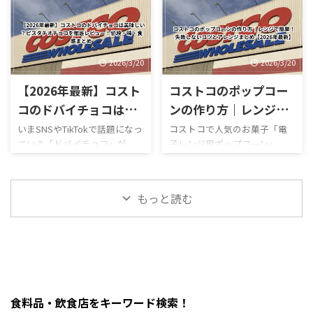
ミ感想まとめ コストコ新商
論から言うと、コストコは基本
ださい。
営業時間変更や混雑状況には
品・おもちゃレビュー コスト
的にキャッシュレス中心の店
https://hubmedia.co.jp/costc
いつも気を遣います。特に
コのMOFUSANDモフサンド大
舗で、ATMの設置状況や使い方
o/costco-i ...
2026年のゴールデンウィーク
きなぬいぐるみ3種類を徹底解
も一般のスーパーとは少し違
は最 ...
説！値段・種類・おすすめポ
います。 この記事では、コス
2026/3/20
2026/3/20
イントまとめ コストコのおも
トコのATM事情について、設置
【2026年最新】コスト
コストコのポップコー
ちゃコーナーで見かけるとつい
の有無・使える銀行・手数
足を止めてしまう、
料・現金が必要な場面までわ
コのドバイチョコは美
ンの作り方｜レンジで
MOFUSAND（モフサンド）の
かりやすく解説します。 まず
味しい？ピスタチオチ
簡単！失敗しないコツ
いまSNSやTikTokで話題になっ
コストコで人気のお菓子「電
大きなぬいぐるみ。この記事
結論・コストコ店舗内にATMが
ている「ドバイチョコ」が、
子レンジ用ポップコーン」。
ョコを徹底レビュー！
とアレンジまとめ
では、コストコで販売されて
ある場合もあるが「必ずある
ついにコストコでも販売され
「どうやって作るの？」「爆発
値段・味・食感まとめ
【2026年最新】
いるモフサンドぬいぐるみの
わけではない」・基本はキャ
ています。 コストコのドバイ
しない？」「レンジ時間
種類、価格、魅力、どんな人
ッシュレス（クレジットカー
ピスタチオチョコレートは、
は？」と気になる人も多いで
におすすめなのかを、表やリ
ド中心）・現金が必要になる
もっと読む
大容量なのに価格が安く、気
すが、実はめちゃくちゃ簡単
ストを交えながらわかりやす
場面はほぼない・ATMは事前に
になっている人も多い人気商品
に作れます。 この記事では、
く整理しました。購入前 ...
近隣で利用して ...
です。 この記事では、コスト
コストコポップコーンの正しい
コのドバイチョコについて、値
作り方・時間・失敗しないコ
段・味・食感・原材料・おす
ツ・おすすめアレンジまでま
すめポイントまで詳しく解説
とめました。 まず結論・袋ご
します。 まず結論・価格は約
とレンジに入れるだけでOK・
食料品・飲食店をキーワード検索！
2,200円前後・内容量は450gの
500Wで約2分30秒〜3分30秒が