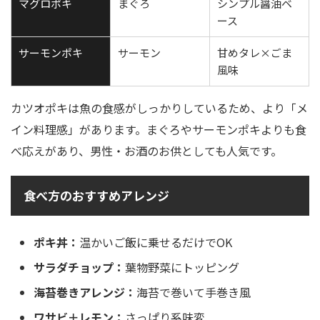
マグロポキ
まぐろ
シンプル醤油ベ
ース
サーモンポキ
サーモン
甘めタレ×ごま
風味
カツオポキは魚の食感がしっかりしているため、より「メ
イン料理感」があります。まぐろやサーモンポキよりも食
べ応えがあり、男性・お酒のお供としても人気です。
食べ方のおすすめアレンジ
ポキ丼：
温かいご飯に乗せるだけでOK
サラダチョップ：
葉物野菜にトッピング
海苔巻きアレンジ：
海苔で巻いて手巻き風
ワサビ＋レモン：
さっぱり系味変