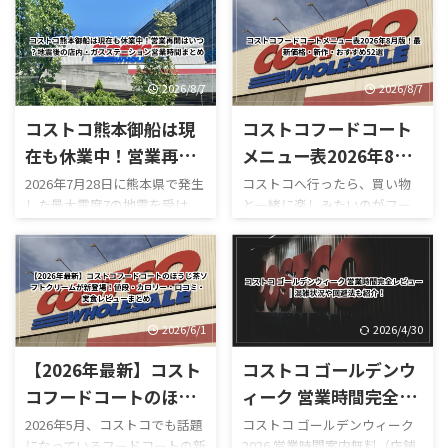
2026/8/7
2026/8/7
コストコ熊本御船は現
コストコフードコート
在も休業中！営業再開
メニュー表2026年8月
はいつ？地震後の店
版！最新価格・新作・
2026年7月28日に熊本県で発生
コストコへ行ったら、買い物
した最大震度7の地震を受け、
と一緒に楽しみたいのがフー
内・ガスステーション
おすすめ52選
コストコ熊本御船倉庫店は現
ドコートです。 180円のホット
営業時間まとめ
在も臨時休業しています。
ドッグをはじめ、巨大なピザ
「今日コストコ熊本はやって
やプルコギベイク、ソフトクリ
る？」 「営業再開はいつ？」
ーム、季節限定スムージーな
「店内はどうなっている？」
ど、コストコならではのボリュ
「ガソリンだけ入れられ
ーム満点メニューが並んでいま
2026/6/1
2026/4/30
る？」 「フードコートは使え
す。 しかも2026年は新作がか
【2026年最新】コスト
コストコ ゴールデンウ
る？」 と気になっている人も
なり豊富。 現在は、 サーモン
多いのではないでしょうか。
ポキロール ボロネーゼポテト
コフードコートのほう
ィーク 営業時間完全レ
結論からいうと、本記事確認時
チーズポテト イタリアンソー
じ茶ソフトクリームが
ビュー｜混雑状況や回
2026年5月、コストコでも話題
コストコ ゴールデンウィーク
点では熊本御船倉庫店の売り
セージカルッツォーネ クロワ
になっているフードコートの新
2026 営業時間案内無料（店舗