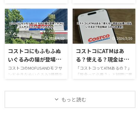
新登場！値段・カロリ
避法も紹介！
場は営業再開しておらず、再開
ッサンハム＆チーズ ほうじ茶
作スイーツ「ほうじ茶ソフト
利用時）／デリバリーは別途
ー・口コミ・実食レビ
日も正式発表されていませ
ソフトクリーム カンタロープ
クリーム」が登場しました！
送料ありGW2026-COSTCO-01
ん。 一方で、併設するガスス
メロンスムージー など、以前
ューまとめ
ほうじ茶好きにはたまらない
GWゴールデンウィーク期間中
テーションは7月29日から営業
にはなかったメニューも登場
和スイーツで、販売開始直後か
のコストコ営業時間と混雑状
を再開しており、午前9時～午
しています。2026年8月3日に
らSNSでも話題になっていま
況について詳しくはこちら GW
後8時で営業し ...
...
す。 今回は実際に食べた感想
ゴールデンウィーク期間中の
2026/4/20
2026/3/20
をもとに、 値段 カロリー予想
お買い得コストコ割引セール
コストコにもふもふぬ
コストコにATMはあ
味の特徴 ミックスとの違い 口
商品一覧はこちら GWゴールデ
コミ評判 おすすめ度 まで徹底
ンウィーク期間中のコストコ
いぐるみの猫が登場！
る？使える？現金は必
的に紹介します！ 購入を迷っ
おすすめ商品特集はこちら 私
サメにゃんやエビフラ
要？支払い方法まで完
コストコのMOFUSANDモフサ
「コストコってATMあるの？」
ている方はぜひ参考にしてく
がゴールデンウィークにコス
ンド大きなぬいぐるみ3種類を
「現金って必要？」と疑問に思
イ・うさみみも！
全解説【2026年最新】
ださい。 写真付きのレビュー
トコを訪れるのは毎年の楽し
徹底解説｜値段・種類・口コ
ったことはありませんか？ 結
が見たい方はこちらをご覧く
みの一つですが、この時期の
ミ感想まとめ コストコ新商
論から言うと、コストコは基本
ださい。
営業時間変更や混雑状況には
品・おもちゃレビュー コスト
的にキャッシュレス中心の店
https://hubmedia.co.jp/costc
いつも気を遣います。特に
もっと読む
コのMOFUSANDモフサンド大
舗で、ATMの設置状況や使い方
o/costco-i ...
2026年のゴールデンウィーク
きなぬいぐるみ3種類を徹底解
も一般のスーパーとは少し違
は最 ...
説！値段・種類・おすすめポ
います。 この記事では、コス
イントまとめ コストコのおも
トコのATM事情について、設置
ちゃコーナーで見かけるとつい
の有無・使える銀行・手数
足を止めてしまう、
料・現金が必要な場面までわ