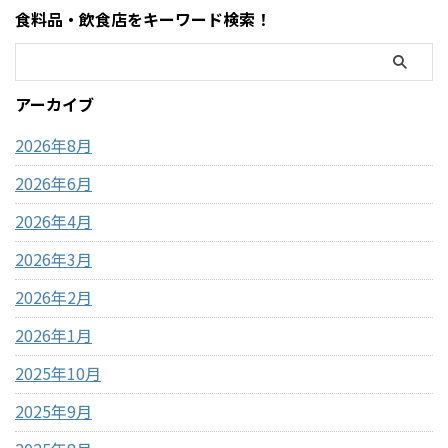
MOFUSAND（モフサンド）の
かりやすく解説します。 まず
食料品・飲食店をキーワード検索！
大きなぬいぐるみ。この記事
結論・コストコ店舗内にATMが
では、コストコで販売されて
ある場合もあるが「必ずある
いるモフサンドぬいぐるみの
わけではない」・基本はキャ
種類、価格、魅力、どんな人
ッシュレス（クレジットカー
アーカイブ
におすすめなのかを、表やリ
ド中心）・現金が必要になる
ストを交えながらわかりやす
場面はほぼない・ATMは事前に
2026年8月
く整理しました。購入前 ...
近隣で利用して ...
2026年6月
2026年4月
2026年3月
2026年2月
2026年1月
2025年10月
2025年9月