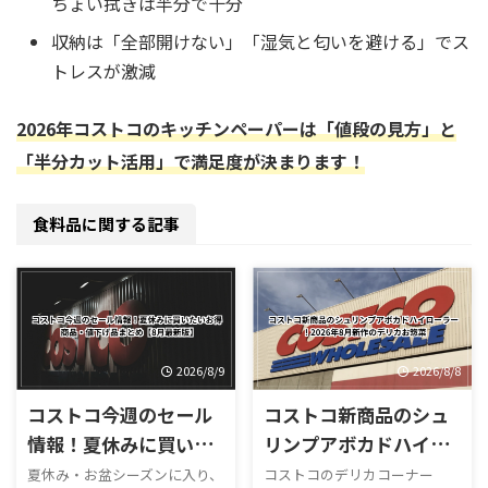
ちょい拭きは半分で十分
収納は「全部開けない」「湿気と匂いを避ける」でス
トレスが激減
2026年コストコのキッチンペーパーは「値段の見方」と
「半分カット活用」で満足度が決まります！
食料品に関する記事
2026/8/9
2026/8/8
コストコ今週のセール
コストコ新商品のシュ
情報！夏休みに買いた
リンプアボカドハイロ
いお得商品・値下げ品
ーラー！2026年8月新
夏休み・お盆シーズンに入り、
コストコのデリカコーナー