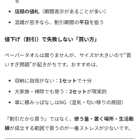
る
店頭の値札
（期間表示があることが多い）
混雑が苦手なら、割引期間の
平日
を狙う
値下げ（割引）で失敗しない「買い方」
ペーパータオルは腐りませんが、サイズが大きいので“買
いすぎ問題”が起きがちです。おすすめは、
収納に自信がない：
1セット
で十分
大家族・掃除でも使う：
2セット
が現実的
車に積みっぱなしはNG（湿気・匂い移りの原因）
「割引だから買う」ではなく、
使う量・置く場所・生活動
線
が成立する範囲で買うのが一番ストレスが少ないです。