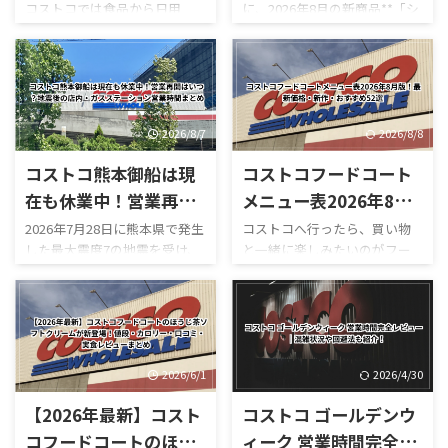
コストコでは食品から日用
に、2026年8月の新商品**「シ
まとめ【8月最新版】
作のデリカお惣菜
品、家電までさまざまな商品
ュリンプアボカドハイローラ
がセール価格になっています。
ー」**が登場しました。 コス
Yahoo!ニュースでは、コストコ
トコのハイローラーといえ
へ頻繁に通う人などが**「今週
ば、ベーコン・レタス・トマ
のお得を選抜！嬉しいセール
トを使った定番の「ハイロー
情報」**として最新の割引商品
ラー（B.L.T）」を思い浮かべ
2026/8/7
2026/8/8
を紹介しています。SNSでも
る人が多いですが、今回の新
コストコ熊本御船は現
コストコフードコート
「夏休み中にうれしい割引」
作はかなり豪華。 最大の特徴
として紹介され、注目を集め
は、名前の通りプリプリの海
在も休業中！営業再開
メニュー表2026年8月
ています。 一方、コストコ公
老とアボカドをたっぷり使って
はいつ？地震後の店
版！最新価格・新作・
2026年7月28日に熊本県で発生
コストコへ行ったら、買い物
式サイトにも**「HOT
いることです。 実際にカット
した最大震度7の地震を受け、
と一緒に楽しみたいのがフー
内・ガスステーション
おすすめ52選
BUYS（お買得商品）」**とい
された断面を見ると、大きな海
コストコ熊本御船倉庫店は現
ドコートです。 180円のホット
営業時間まとめ
うセールページが用意されて
老が何個も入っているものもあ
在も臨時休業しています。
ドッグをはじめ、巨大なピザ
おり、現在値下げされている食
り、「海老が少し入っているハ
「今日コストコ熊本はやって
やプルコギベイク、ソフトクリ
品・日用品・家電などを確認
イローラー」というより、しっ
る？」 「営業再開はいつ？」
ーム、季節限定スムージーな
できます。 「今週コストコで
かり海老が主役になっていま
「店内はどうなっている？」
ど、コストコならではのボリュ
何が安い ...
す。 さらに、 ...
「ガソリンだけ入れられ
ーム満点メニューが並んでいま
2026/6/1
2026/4/30
る？」 「フードコートは使え
す。 しかも2026年は新作がか
【2026年最新】コスト
コストコ ゴールデンウ
る？」 と気になっている人も
なり豊富。 現在は、 サーモン
多いのではないでしょうか。
ポキロール ボロネーゼポテト
コフードコートのほう
ィーク 営業時間完全レ