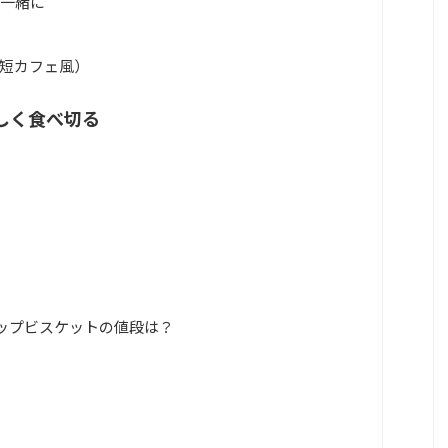
と一緒に
時短カフェ風）
しく食べ切る
コチップビスケットの値段は？