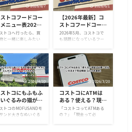
2026/8/7
2026/6/1
コストコフードコー
【2026年最新】コ
メニュー表2026
ストコフードコート
年8月版！最新価
のほうじ茶ソフトク
ストコへ行ったら、買
2026年5月、コストコで
格・新作・おすすめ
リームが新登場！値
物と一緒に楽しみたい
も話題になっているフー
がフードコートです。
ドコートの新作スイーツ
2選
段・カロリー・口コ
80円のホットドッグを
「ほうじ茶ソフトクリー
ミ・実食レビューま
じめ、巨大なピザやプ
ム」が登場しました！ ほ
とめ
コギベイク、ソフトク
うじ茶好きにはたまらな
ーム、季節限定スムー
い和スイーツで、販売開
ーなど、コストコなら
始直後からSNSでも話題
2026/4/20
2026/3/20
はのボリューム満点メ
になっています。 今回は
ューが並んでいます。
実際に食べた感想をもと
コストコにもふもふ
コストコにATMは
かも2026年は新作がか
に、 値段 カロリー予想
ぬいぐるみの猫が登
ある？使える？現金
り豊富。 現在は、 サー
味の特徴 ミックスとの違
場！サメにゃんやエ
は必要？支払い方法
ンポキロール ボロネー
い 口コミ評判 おすすめ度
ストコのMOFUSANDモ
「コストコってATMある
ポテト チーズポテト イ
まで徹底的に紹介しま
ビフライ・うさみみ
まで完全解説
サンド大きなぬいぐる
の？」「現金って必
リアンソーセージカル
す！ 購入を迷っている方
3種類を徹底解説｜値
要？」と疑問に思ったこ
も！
【2026年最新】
ツォーネ クロワッサン
はぜひ参考にしてくださ
・種類・口コミ感想ま
とはありませんか？ 結論
ム＆チーズ ほうじ茶ソ
い。 写真付きのレビュー