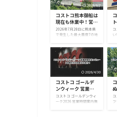
2026/8/7
コストコ熊本御船は
現在も休業中！営業
ト
再開はいつ？地震後
2026年7月28日に熊本県
コ
の店内・ガスステー
で発生した最大震度7の地
い
震を受け、コストコ熊本
の
ション営業時間まと
5
御船倉庫店は現在も臨時
1
め
休業しています。 「今日
は
コストコ熊本はやって
ル
る？」 「営業再開はい
リ
つ？」 「店内はどうなっ
ジ
2026/4/30
ている？」 「ガソリンだ
で
け入れられる？」 「フー
ニ
コストコ ゴールデ
ドコートは使える？」 と
し
ンウィーク 営業時
気になっている人も多い
な
間完全レビュー｜混
のではないでしょうか。
モ
コストコ ゴールデンウィ
コ
結論からいうと、本記事
ゼ
雑状況や回避法も紹
ーク2026 営業時間案内無
フ
確認時点では熊本御船倉
タ
料（店舗利用時）／デリ
み
介！
庫店の売り場は営業再開
ッ
バリーは別途送料あり
段
しておらず、再開日も正
ハ