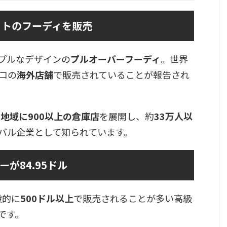
イトのフーディを販売
プルなデザインの
プルオーバーフーディ
。世界
コの
海外店舗
で販売されていることが報告され
と地域に900以上の倉庫店
を展開し、約
33万人以
バル企業として知られています。
が84.95ドル
般的に
500ドル以上
で販売されることが多い高級
です。