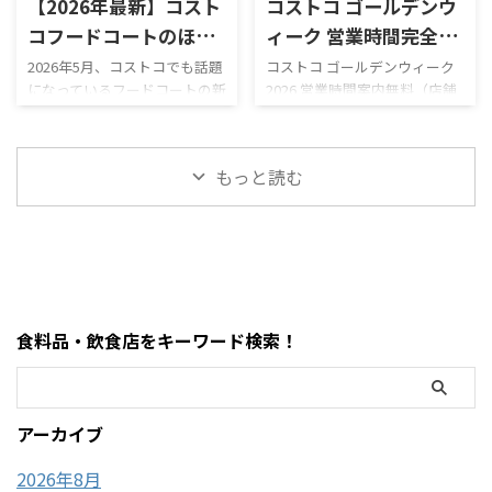
【2026年最新】コスト
コストコ ゴールデンウ
る？」 と気になっている人も
なり豊富。 現在は、 サーモン
多いのではないでしょうか。
ポキロール ボロネーゼポテト
コフードコートのほう
ィーク 営業時間完全レ
結論からいうと、本記事確認時
チーズポテト イタリアンソー
じ茶ソフトクリームが
ビュー｜混雑状況や回
2026年5月、コストコでも話題
コストコ ゴールデンウィーク
点では熊本御船倉庫店の売り
セージカルッツォーネ クロワ
になっているフードコートの新
2026 営業時間案内無料（店舗
新登場！値段・カロリ
避法も紹介！
場は営業再開しておらず、再開
ッサンハム＆チーズ ほうじ茶
作スイーツ「ほうじ茶ソフト
利用時）／デリバリーは別途
ー・口コミ・実食レビ
日も正式発表されていませ
ソフトクリーム カンタロープ
クリーム」が登場しました！
送料ありGW2026-COSTCO-01
ん。 一方で、併設するガスス
メロンスムージー など、以前
ューまとめ
ほうじ茶好きにはたまらない
GWゴールデンウィーク期間中
テーションは7月29日から営業
にはなかったメニューも登場
もっと読む
和スイーツで、販売開始直後か
のコストコ営業時間と混雑状
を再開しており、午前9時～午
しています。2026年8月3日に
らSNSでも話題になっていま
況について詳しくはこちら GW
後8時で営業し ...
...
す。 今回は実際に食べた感想
ゴールデンウィーク期間中の
をもとに、 値段 カロリー予想
お買い得コストコ割引セール
味の特徴 ミックスとの違い 口
商品一覧はこちら GWゴールデ
コミ評判 おすすめ度 まで徹底
ンウィーク期間中のコストコ
的に紹介します！ 購入を迷っ
おすすめ商品特集はこちら 私
食料品・飲食店をキーワード検索！
ている方はぜひ参考にしてく
がゴールデンウィークにコス
ださい。 写真付きのレビュー
トコを訪れるのは毎年の楽し
が見たい方はこちらをご覧く
みの一つですが、この時期の
ださい。
営業時間変更や混雑状況には
アーカイブ
https://hubmedia.co.jp/costc
いつも気を遣います。特に
o/costco-i ...
2026年のゴールデンウィーク
2026年8月
は最 ...