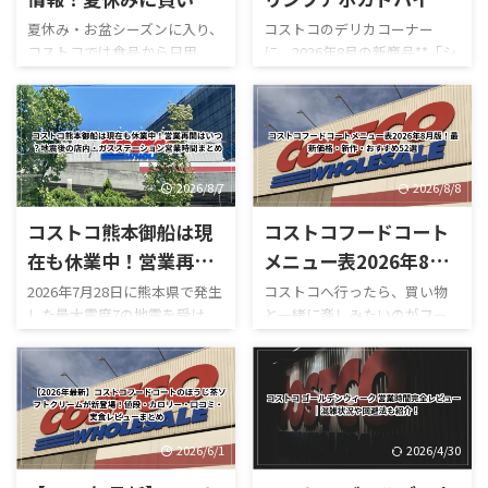
いお得商品・値下げ品
ーラー！2026年8月新
夏休み・お盆シーズンに入り、
コストコのデリカコーナー
コストコでは食品から日用
に、2026年8月の新商品**「シ
まとめ【8月最新版】
作のデリカお惣菜
品、家電までさまざまな商品
ュリンプアボカドハイローラ
がセール価格になっています。
ー」**が登場しました。 コス
Yahoo!ニュースでは、コストコ
トコのハイローラーといえ
へ頻繁に通う人などが**「今週
ば、ベーコン・レタス・トマ
のお得を選抜！嬉しいセール
トを使った定番の「ハイロー
情報」**として最新の割引商品
ラー（B.L.T）」を思い浮かべ
2026/8/7
2026/8/8
を紹介しています。SNSでも
る人が多いですが、今回の新
コストコ熊本御船は現
コストコフードコート
「夏休み中にうれしい割引」
作はかなり豪華。 最大の特徴
として紹介され、注目を集め
は、名前の通りプリプリの海
在も休業中！営業再開
メニュー表2026年8月
ています。 一方、コストコ公
老とアボカドをたっぷり使って
はいつ？地震後の店
版！最新価格・新作・
2026年7月28日に熊本県で発生
コストコへ行ったら、買い物
式サイトにも**「HOT
いることです。 実際にカット
した最大震度7の地震を受け、
と一緒に楽しみたいのがフー
内・ガスステーション
おすすめ52選
BUYS（お買得商品）」**とい
された断面を見ると、大きな海
コストコ熊本御船倉庫店は現
ドコートです。 180円のホット
営業時間まとめ
うセールページが用意されて
老が何個も入っているものもあ
在も臨時休業しています。
ドッグをはじめ、巨大なピザ
おり、現在値下げされている食
り、「海老が少し入っているハ
「今日コストコ熊本はやって
やプルコギベイク、ソフトクリ
品・日用品・家電などを確認
イローラー」というより、しっ
る？」 「営業再開はいつ？」
ーム、季節限定スムージーな
できます。 「今週コストコで
かり海老が主役になっていま
「店内はどうなっている？」
ど、コストコならではのボリュ
何が安い ...
す。 さらに、 ...
「ガソリンだけ入れられ
ーム満点メニューが並んでいま
2026/6/1
2026/4/30
る？」 「フードコートは使え
す。 しかも2026年は新作がか