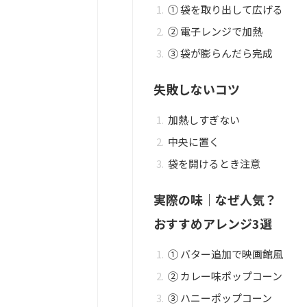
① 袋を取り出して広げる
② 電子レンジで加熱
③ 袋が膨らんだら完成
失敗しないコツ
加熱しすぎない
中央に置く
袋を開けるとき注意
実際の味｜なぜ人気？
おすすめアレンジ3選
① バター追加で映画館風
② カレー味ポップコーン
③ ハニーポップコーン