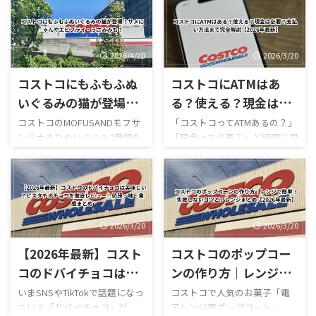
ューまとめ
ほうじ茶好きにはたまらない
GWゴールデンウィーク期間中
和スイーツで、販売開始直後か
のコストコ営業時間と混雑状
らSNSでも話題になっていま
況について詳しくはこちら GW
す。 今回は実際に食べた感想
ゴールデンウィーク期間中の
2026/4/20
2026/3/20
をもとに、 値段 カロリー予想
お買い得コストコ割引セール
コストコにもふもふぬ
コストコにATMはあ
味の特徴 ミックスとの違い 口
商品一覧はこちら GWゴールデ
コミ評判 おすすめ度 まで徹底
ンウィーク期間中のコストコ
いぐるみの猫が登場！
る？使える？現金は必
的に紹介します！ 購入を迷っ
おすすめ商品特集はこちら 私
サメにゃんやエビフラ
要？支払い方法まで完
コストコのMOFUSANDモフサ
「コストコってATMあるの？」
ている方はぜひ参考にしてく
がゴールデンウィークにコス
ンド大きなぬいぐるみ3種類を
「現金って必要？」と疑問に思
イ・うさみみも！
全解説【2026年最新】
ださい。 写真付きのレビュー
トコを訪れるのは毎年の楽し
徹底解説｜値段・種類・口コ
ったことはありませんか？ 結
が見たい方はこちらをご覧く
みの一つですが、この時期の
ミ感想まとめ コストコ新商
論から言うと、コストコは基本
ださい。
営業時間変更や混雑状況には
品・おもちゃレビュー コスト
的にキャッシュレス中心の店
https://hubmedia.co.jp/costc
いつも気を遣います。特に
コのMOFUSANDモフサンド大
舗で、ATMの設置状況や使い方
o/costco-i ...
2026年のゴールデンウィーク
きなぬいぐるみ3種類を徹底解
も一般のスーパーとは少し違
は最 ...
説！値段・種類・おすすめポ
います。 この記事では、コス
2026/3/20
2026/3/20
イントまとめ コストコのおも
トコのATM事情について、設置
【2026年最新】コスト
コストコのポップコー
ちゃコーナーで見かけるとつい
の有無・使える銀行・手数
足を止めてしまう、
料・現金が必要な場面までわ
コのドバイチョコは美
ンの作り方｜レンジで
MOFUSAND（モフサンド）の
かりやすく解説します。 まず
味しい？ピスタチオチ
簡単！失敗しないコツ
いまSNSやTikTokで話題になっ
コストコで人気のお菓子「電
大きなぬいぐるみ。この記事
結論・コストコ店舗内にATMが
ている「ドバイチョコ」が、
子レンジ用ポップコーン」。
ョコを徹底レビュー！
とアレンジまとめ
では、コストコで販売されて
ある場合もあるが「必ずある