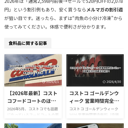
2026年は「通常2,598円前後→セールで520円OFFの2,078
円」という割引例もあり、安く買うなら
メルマガの割引週
が狙い目です。迷ったら、まずは“肉魚の小分け冷凍”から
使ってみてください。体感で便利さが分かります。
食料品に関する記事
2026/6/1
2026/4/30
【2026年最新】コスト
コストコ ゴールデンウ
コフードコートのほう
ィーク 営業時間完全レ
じ茶ソフトクリームが
ビュー｜混雑状況や回
2026年5月、コストコでも話題
コストコ ゴールデンウィーク
になっているフードコートの新
2026 営業時間案内無料（店舗
新登場！値段・カロリ
避法も紹介！
作スイーツ「ほうじ茶ソフト
利用時）／デリバリーは別途
ー・口コミ・実食レビ
クリーム」が登場しました！
送料ありGW2026-COSTCO-01