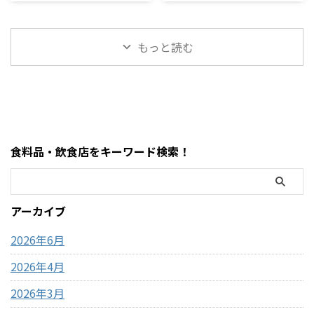
ついにコストコでも販売され
「どうやって作るの？」「爆発
値段・味・食感まとめ
【2026年最新】
いるモフサンドぬいぐるみの
わけではない」・基本はキャ
ています。 コストコのドバイ
しない？」「レンジ時間
種類、価格、魅力、どんな人
ッシュレス（クレジットカー
ピスタチオチョコレートは、
は？」と気になる人も多いで
におすすめなのかを、表やリ
ド中心）・現金が必要になる
もっと読む
大容量なのに価格が安く、気
すが、実はめちゃくちゃ簡単
ストを交えながらわかりやす
場面はほぼない・ATMは事前に
になっている人も多い人気商品
に作れます。 この記事では、
く整理しました。購入前 ...
近隣で利用して ...
です。 この記事では、コスト
コストコポップコーンの正しい
コのドバイチョコについて、値
作り方・時間・失敗しないコ
段・味・食感・原材料・おす
ツ・おすすめアレンジまでま
すめポイントまで詳しく解説
とめました。 まず結論・袋ご
します。 まず結論・価格は約
とレンジに入れるだけでOK・
食料品・飲食店をキーワード検索！
2,200円前後・内容量は450gの
500Wで約2分30秒〜3分30秒が
大容量・ピスタチオ×サクサ
目安・「ポンポン音が止まる
ク食感が特徴・SNSで話題の
前」が完成のタイミング・1袋
「ドバイチョコ」がコスパよ
約59円でコスパ最強 コストコ
アーカイブ
く買える・甘さ＋ナッツ＋食
のポップコーンとは？ コスト
感のバランスが良い コストコ
コで販売されているのは「電
2026年6月
ドバイ ...
子レンジ用ポップ ...
2026年4月
2026年3月