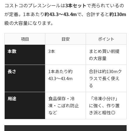
コストコのプレスンシールは
3本セット
で売られているの
が定番。1本あたり
約43.3〜43.4m
で、合計すると
約130m
級の大容量になります。
項目
目安
ポイント
本数
3本
まとめ買い前提
の大容量
長さ
1本あたり約
合計は約130mク
43.3〜43.4m
ラスで長く使え
る
用途
食品保存・冷
「冷凍小分け」
凍・こぼれ防止
に強く、作り置
など
き派と相性◎