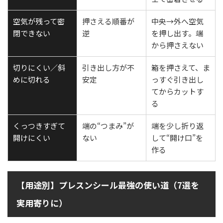
空気が残って密
押さえる順番が
中央→外へ空気
閉できない
逆
を押し出す。端
から押さえない
切りにくい／斜
引き出し方が不
箱を押さえて、ま
めに切れる
安定
っすぐ引き出し
てからカットす
る
くっつきすぎて
端の“つまみ”が
端を少し折り返
開けにくい
ない
して“開け口”を
作る
【用途別】プレスンシール最強の使い道（7選を
実用寄りに）