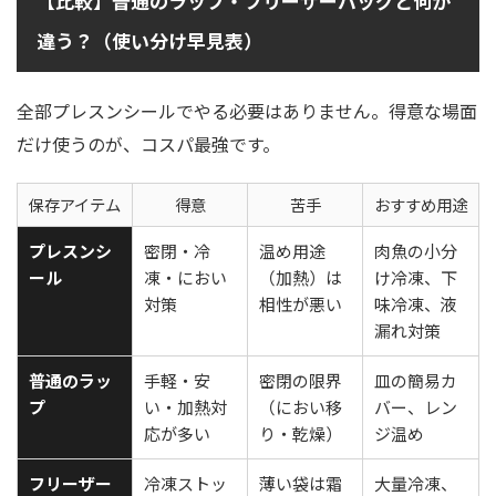
【比較】普通のラップ・フリーザーバッグと何が
違う？（使い分け早見表）
全部プレスンシールでやる必要はありません。得意な場面
だけ使うのが、コスパ最強です。
保存アイテム
得意
苦手
おすすめ用途
プレスンシ
密閉・冷
温め用途
肉魚の小分
ール
凍・におい
（加熱）は
け冷凍、下
対策
相性が悪い
味冷凍、液
漏れ対策
普通のラッ
手軽・安
密閉の限界
皿の簡易カ
プ
い・加熱対
（におい移
バー、レン
応が多い
り・乾燥）
ジ温め
フリーザー
冷凍ストッ
薄い袋は霜
大量冷凍、