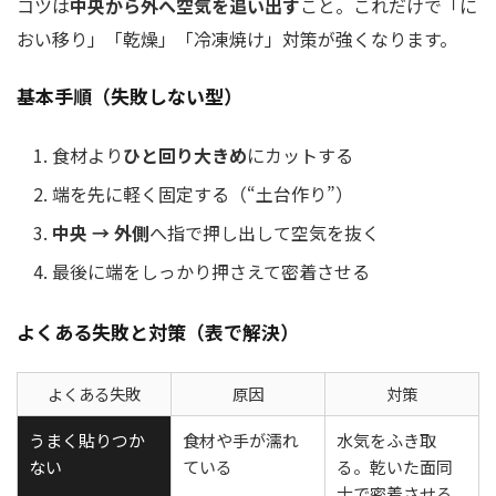
コツは
中央から外へ空気を追い出す
こと。これだけで「に
おい移り」「乾燥」「冷凍焼け」対策が強くなります。
基本手順（失敗しない型）
食材より
ひと回り大きめ
にカットする
端を先に軽く固定する（“土台作り”）
中央 → 外側
へ指で押し出して空気を抜く
最後に端をしっかり押さえて密着させる
よくある失敗と対策（表で解決）
よくある失敗
原因
対策
うまく貼りつか
食材や手が濡れ
水気をふき取
ない
ている
る。乾いた面同
士で密着させる