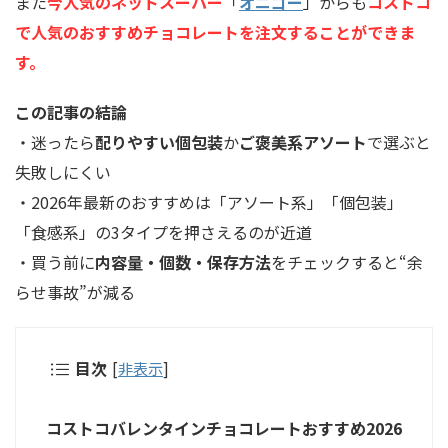
また
今人気のネットスーパー
「
オニゴー
」からも
コストコ
で人気のおすすめチョコレートを注文することができま
す。
この記事の結論
・迷ったら
配りやすい個包装
か
ご褒美系アソート
で選ぶと
失敗しにくい
・2026年最新のおすすめは「アソート系」「個包装」
「食感系」の3タイプを押さえるのが近道
・買う前に
内容量・個数・保存方法
をチェックすると“余
らせ事故”が減る
目次
[
非表示
]
コストコバレンタインチョコレートおすすめ2026