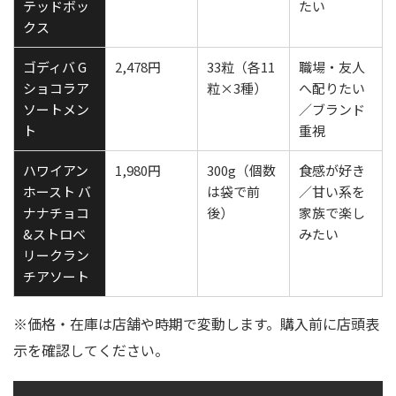
テッドボッ
たい
クス
ゴディバ G
2,478円
33粒（各11
職場・友人
ショコラア
粒×3種）
へ配りたい
ソートメン
／ブランド
ト
重視
ハワイアン
1,980円
300g（個数
食感が好き
ホースト バ
は袋で前
／甘い系を
ナナチョコ
後）
家族で楽し
&ストロベ
みたい
リークラン
チアソート
※価格・在庫は店舗や時期で変動します。購入前に店頭表
示を確認してください。