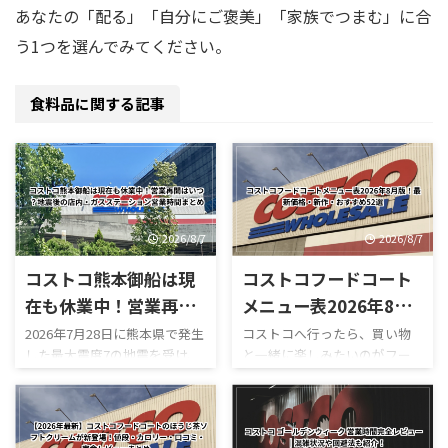
あなたの「配る」「自分にご褒美」「家族でつまむ」に合
う1つを選んでみてください。
食料品に関する記事
2026/8/7
2026/8/7
コストコ熊本御船は現
コストコフードコート
在も休業中！営業再開
メニュー表2026年8月
はいつ？地震後の店
版！最新価格・新作・
2026年7月28日に熊本県で発生
コストコへ行ったら、買い物
した最大震度7の地震を受け、
と一緒に楽しみたいのがフー
内・ガスステーション
おすすめ52選
コストコ熊本御船倉庫店は現
ドコートです。 180円のホット
営業時間まとめ
在も臨時休業しています。
ドッグをはじめ、巨大なピザ
「今日コストコ熊本はやって
やプルコギベイク、ソフトクリ
る？」 「営業再開はいつ？」
ーム、季節限定スムージーな