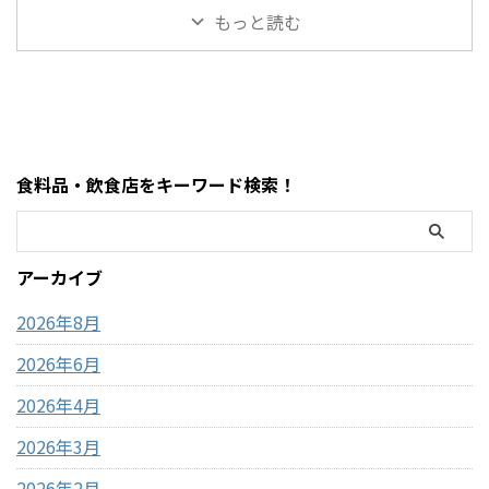
品・おもちゃレビュー コスト
的にキャッシュレス中心の店
https://hubmedia.co.jp/costc
いつも気を遣います。特に
もっと読む
コのMOFUSANDモフサンド大
舗で、ATMの設置状況や使い方
o/costco-i ...
2026年のゴールデンウィーク
きなぬいぐるみ3種類を徹底解
も一般のスーパーとは少し違
は最 ...
説！値段・種類・おすすめポ
います。 この記事では、コス
イントまとめ コストコのおも
トコのATM事情について、設置
ちゃコーナーで見かけるとつい
の有無・使える銀行・手数
足を止めてしまう、
料・現金が必要な場面までわ
MOFUSAND（モフサンド）の
かりやすく解説します。 まず
食料品・飲食店をキーワード検索！
大きなぬいぐるみ。この記事
結論・コストコ店舗内にATMが
では、コストコで販売されて
ある場合もあるが「必ずある
いるモフサンドぬいぐるみの
わけではない」・基本はキャ
種類、価格、魅力、どんな人
ッシュレス（クレジットカー
アーカイブ
におすすめなのかを、表やリ
ド中心）・現金が必要になる
ストを交えながらわかりやす
場面はほぼない・ATMは事前に
2026年8月
く整理しました。購入前 ...
近隣で利用して ...
2026年6月
2026年4月
2026年3月
2026年2月