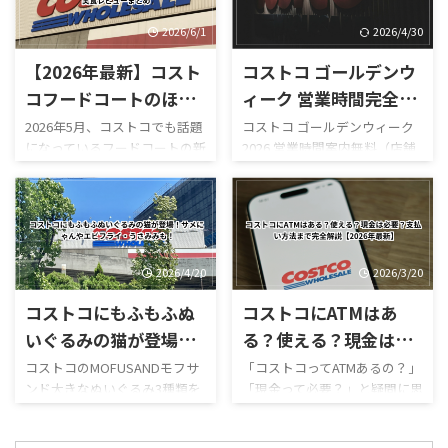
「店内はどうなっている？」
ど、コストコならではのボリュ
「ガソリンだけ入れられ
ーム満点メニューが並んでいま
2026/6/1
2026/4/30
る？」 「フードコートは使え
す。 しかも2026年は新作がか
【2026年最新】コスト
コストコ ゴールデンウ
る？」 と気になっている人も
なり豊富。 現在は、 サーモン
多いのではないでしょうか。
ポキロール ボロネーゼポテト
コフードコートのほう
ィーク 営業時間完全レ
結論からいうと、本記事確認時
チーズポテト イタリアンソー
じ茶ソフトクリームが
ビュー｜混雑状況や回
2026年5月、コストコでも話題
コストコ ゴールデンウィーク
点では熊本御船倉庫店の売り
セージカルッツォーネ クロワ
になっているフードコートの新
2026 営業時間案内無料（店舗
新登場！値段・カロリ
避法も紹介！
場は営業再開しておらず、再開
ッサンハム＆チーズ ほうじ茶
作スイーツ「ほうじ茶ソフト
利用時）／デリバリーは別途
ー・口コミ・実食レビ
日も正式発表されていませ
ソフトクリーム カンタロープ
クリーム」が登場しました！
送料ありGW2026-COSTCO-01
ん。 一方で、併設するガスス
メロンスムージー など、以前
ューまとめ
ほうじ茶好きにはたまらない
GWゴールデンウィーク期間中
テーションは7月29日から営業
にはなかったメニューも登場
和スイーツで、販売開始直後か
のコストコ営業時間と混雑状
を再開しており、午前9時～午
しています。2026年8月3日に
らSNSでも話題になっていま
況について詳しくはこちら GW
後8時で営業し ...
...
す。 今回は実際に食べた感想
ゴールデンウィーク期間中の
2026/4/20
2026/3/20
をもとに、 値段 カロリー予想
お買い得コストコ割引セール
コストコにもふもふぬ
コストコにATMはあ
味の特徴 ミックスとの違い 口
商品一覧はこちら GWゴールデ
コミ評判 おすすめ度 まで徹底
ンウィーク期間中のコストコ
いぐるみの猫が登場！
る？使える？現金は必
的に紹介します！ 購入を迷っ
おすすめ商品特集はこちら 私
サメにゃんやエビフラ
要？支払い方法まで完
コストコのMOFUSANDモフサ
「コストコってATMあるの？」
ている方はぜひ参考にしてく
がゴールデンウィークにコス
ンド大きなぬいぐるみ3種類を
「現金って必要？」と疑問に思
イ・うさみみも！
全解説【2026年最新】
ださい。 写真付きのレビュー
トコを訪れるのは毎年の楽し
徹底解説｜値段・種類・口コ
ったことはありませんか？ 結
が見たい方はこちらをご覧く
みの一つですが、この時期の
ミ感想まとめ コストコ新商
論から言うと、コストコは基本
ださい。
営業時間変更や混雑状況には