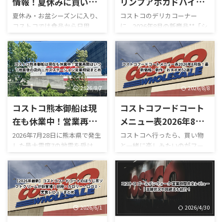
情報！夏休みに買いた
リンプアボカドハイロ
いお得商品・値下げ品
ーラー！2026年8月新
夏休み・お盆シーズンに入り、
コストコのデリカコーナー
コストコでは食品から日用
に、2026年8月の新商品**「シ
まとめ【8月最新版】
作のデリカお惣菜
品、家電までさまざまな商品
ュリンプアボカドハイローラ
がセール価格になっています。
ー」**が登場しました。 コス
Yahoo!ニュースでは、コストコ
トコのハイローラーといえ
へ頻繁に通う人などが**「今週
ば、ベーコン・レタス・トマ
のお得を選抜！嬉しいセール
トを使った定番の「ハイロー
情報」**として最新の割引商品
ラー（B.L.T）」を思い浮かべ
2026/8/7
2026/8/8
を紹介しています。SNSでも
る人が多いですが、今回の新
コストコ熊本御船は現
コストコフードコート
「夏休み中にうれしい割引」
作はかなり豪華。 最大の特徴
として紹介され、注目を集め
は、名前の通りプリプリの海
在も休業中！営業再開
メニュー表2026年8月
ています。 一方、コストコ公
老とアボカドをたっぷり使って
はいつ？地震後の店
版！最新価格・新作・
2026年7月28日に熊本県で発生
コストコへ行ったら、買い物
式サイトにも**「HOT
いることです。 実際にカット
した最大震度7の地震を受け、
と一緒に楽しみたいのがフー
内・ガスステーション
おすすめ52選
BUYS（お買得商品）」**とい
された断面を見ると、大きな海
コストコ熊本御船倉庫店は現
ドコートです。 180円のホット
営業時間まとめ
うセールページが用意されて
老が何個も入っているものもあ
在も臨時休業しています。
ドッグをはじめ、巨大なピザ
おり、現在値下げされている食
り、「海老が少し入っているハ
「今日コストコ熊本はやって
やプルコギベイク、ソフトクリ
品・日用品・家電などを確認
イローラー」というより、しっ
る？」 「営業再開はいつ？」
ーム、季節限定スムージーな
できます。 「今週コストコで
かり海老が主役になっていま
「店内はどうなっている？」
ど、コストコならではのボリュ
何が安い ...
す。 さらに、 ...
「ガソリンだけ入れられ
ーム満点メニューが並んでいま
2026/6/1
2026/4/30
る？」 「フードコートは使え
す。 しかも2026年は新作がか