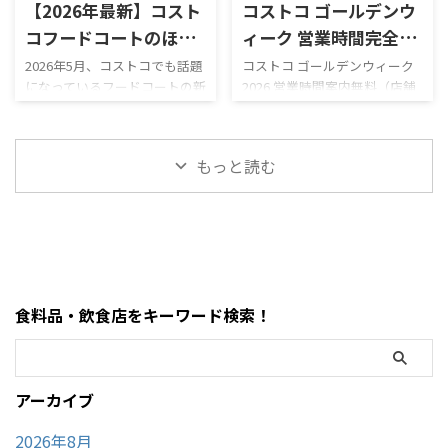
【2026年最新】コスト
コストコ ゴールデンウ
る？」 と気になっている人も
なり豊富。 現在は、 サーモン
多いのではないでしょうか。
ポキロール ボロネーゼポテト
コフードコートのほう
ィーク 営業時間完全レ
結論からいうと、本記事確認時
チーズポテト イタリアンソー
じ茶ソフトクリームが
ビュー｜混雑状況や回
2026年5月、コストコでも話題
コストコ ゴールデンウィーク
点では熊本御船倉庫店の売り
セージカルッツォーネ クロワ
になっているフードコートの新
2026 営業時間案内無料（店舗
新登場！値段・カロリ
避法も紹介！
場は営業再開しておらず、再開
ッサンハム＆チーズ ほうじ茶
作スイーツ「ほうじ茶ソフト
利用時）／デリバリーは別途
ー・口コミ・実食レビ
日も正式発表されていませ
ソフトクリーム カンタロープ
クリーム」が登場しました！
送料ありGW2026-COSTCO-01
ん。 一方で、併設するガスス
メロンスムージー など、以前
ューまとめ
ほうじ茶好きにはたまらない
GWゴールデンウィーク期間中
テーションは7月29日から営業
にはなかったメニューも登場
もっと読む
和スイーツで、販売開始直後か
のコストコ営業時間と混雑状
を再開しており、午前9時～午
しています。2026年8月3日に
らSNSでも話題になっていま
況について詳しくはこちら GW
後8時で営業し ...
...
す。 今回は実際に食べた感想
ゴールデンウィーク期間中の
をもとに、 値段 カロリー予想
お買い得コストコ割引セール
味の特徴 ミックスとの違い 口
商品一覧はこちら GWゴールデ
コミ評判 おすすめ度 まで徹底
ンウィーク期間中のコストコ
的に紹介します！ 購入を迷っ
おすすめ商品特集はこちら 私
食料品・飲食店をキーワード検索！
ている方はぜひ参考にしてく
がゴールデンウィークにコス
ださい。 写真付きのレビュー
トコを訪れるのは毎年の楽し
が見たい方はこちらをご覧く
みの一つですが、この時期の
ださい。
営業時間変更や混雑状況には
アーカイブ
https://hubmedia.co.jp/costc
いつも気を遣います。特に
o/costco-i ...
2026年のゴールデンウィーク
2026年8月
は最 ...