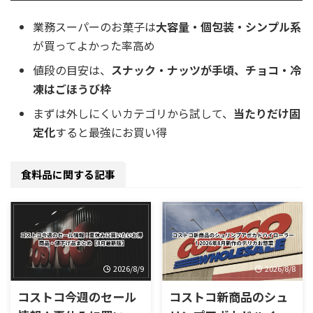
業務スーパーのお菓子は
大容量・個包装・シンプル系
が買ってよかった率高め
値段の目安は、
スナック・ナッツが手頃、チョコ・冷
凍はごほうび枠
まずは外しにくいカテゴリから試して、
当たりだけ固
定化
すると最強にお買い得
食料品に関する記事
2026/8/9
2026/8/8
コストコ今週のセール
コストコ新商品のシュ