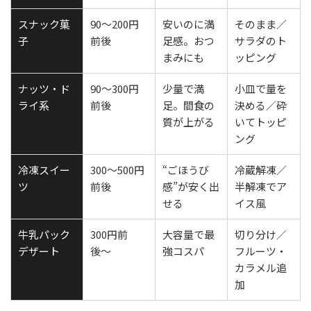
スナック菓
90〜200円
安いのに満
そのまま／
子
前後
足感。おつ
サラダのト
まみにも
ッピング
ナッツ・ド
90〜300円
少量で満
小皿で量を
ライ系
前後
足。間食の
決める／砕
質が上がる
いてトッピ
ング
冷凍スイー
300〜500円
“ごほうび
冷蔵解凍／
ツ
前後
感”が安く出
半解凍でア
せる
イス風
牛乳パック
300円前
大容量で最
切り分け／
デザート
後〜
強コスパ
フルーツ・
カラメル追
加