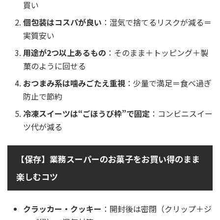
買い
個包装はコスパが良い
：湿気で捨てるリスクが減る＝
実質安い
用途が2つ以上あるもの
：そのまま＋トッピング＋製
菓のように回せる
おつまみ系は噛みごたえ重視
：少量で満足＝食べ過ぎ
防止で節約
冷凍スイーツは“ごほうび枠”で固定
：コンビニスイー
ツ代が減る
【保存】業務スーパーのお菓子をお買い得のまま
楽しむコツ
クラッカー・クッキー
：開封後は密閉（クリップ＋ジ