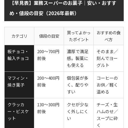
【早見表】業務スーパーのお菓子｜安い・おすす
め・値段の目安（2026年最新）
買ってよかっ
おすすめの食
カテゴリ
値段の目安
たポイント
べ方
板チョコ・
200〜700円
濃厚で満足
そのまま／
輸入チョコ
前後
感。製菓に
刻んでヨー
も使える
グルト
マフィン・
200〜400円
個包装が多
コーヒーの
焼き菓子
前後
く、配りや
お供／軽く
すい
温める
クラッカ
130〜300円
クセが少な
チーズ・生
ー・ビスケ
前後
く外しにく
ハムのせ／
ット
い
スープに砕
く