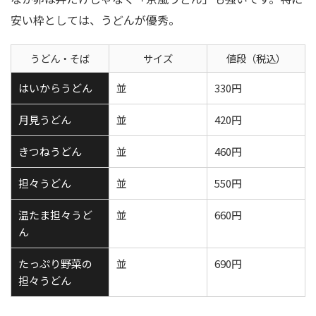
安い枠としては、うどんが優秀。
うどん・そば
サイズ
値段（税込）
はいからうどん
並
330円
月見うどん
並
420円
きつねうどん
並
460円
担々うどん
並
550円
温たま担々うど
並
660円
ん
たっぷり野菜の
並
690円
担々うどん