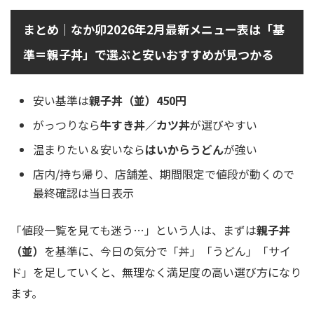
まとめ｜なか卯2026年2月最新メニュー表は「基
準＝親子丼」で選ぶと安いおすすめが見つかる
安い基準は
親子丼（並）450円
がっつりなら
牛すき丼／カツ丼
が選びやすい
温まりたい＆安いなら
はいからうどん
が強い
店内/持ち帰り、店舗差、期間限定で値段が動くので
最終確認は当日表示
「値段一覧を見ても迷う…」という人は、まずは
親子丼
（並）
を基準に、今日の気分で「丼」「うどん」「サイ
ド」を足していくと、無理なく満足度の高い選び方になり
ます。