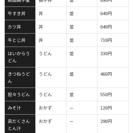
牛すき丼
丼
並
640円
カツ丼
丼
並
640円
牛とじ丼
丼
並
710円
はいからう
うどん
並
330円
どん
きつねうど
うどん
並
460円
ん
担々うどん
うどん
並
550円
みそ汁
おかず
—
120円
具だくさん
おかず
—
290円
とん汁