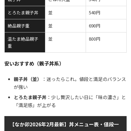
とろたま親子丼
並
540円
絶品親子重
並
690円
温たま絶品親子
並
800円
重
安いおすすめ（親子丼系）
親子丼（並）
：迷ったらこれ。値段と満足のバランス
が強い
とろたま親子丼
：少し贅沢したい日に「味の濃さ」と
「満足感」が上がる
【なか卯2026年2月最新】丼メニュー表・値段一