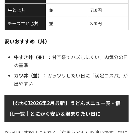
牛とじ丼
並
710円
チーズ牛とじ丼
並
870円
安いおすすめ（丼）
牛すき丼（並）
：甘辛系でハズしにくい。肉気分の日
の基準
カツ丼（並）
：ガッツリしたい日に「満足コスパ」が
出やすい
【なか卯2026年2月最新】うどんメニュー表・値
段一覧｜とにかく安い＆温まりたい日に
なか卯は丼だけじゃなく「京風うどん」も強いです。特に