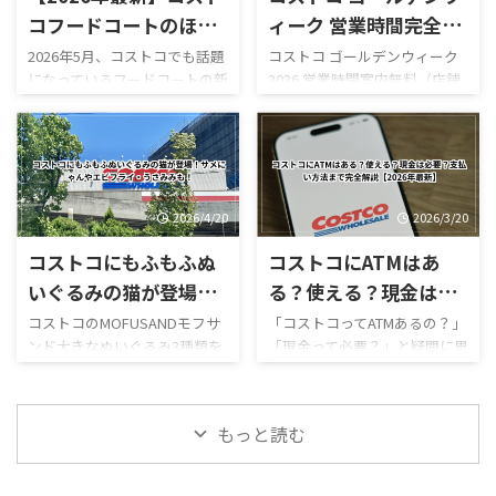
多いのではないでしょうか。
ポキロール ボロネーゼポテト
コフードコートのほう
ィーク 営業時間完全レ
結論からいうと、本記事確認時
チーズポテト イタリアンソー
じ茶ソフトクリームが
ビュー｜混雑状況や回
2026年5月、コストコでも話題
コストコ ゴールデンウィーク
点では熊本御船倉庫店の売り
セージカルッツォーネ クロワ
になっているフードコートの新
2026 営業時間案内無料（店舗
新登場！値段・カロリ
避法も紹介！
場は営業再開しておらず、再開
ッサンハム＆チーズ ほうじ茶
作スイーツ「ほうじ茶ソフト
利用時）／デリバリーは別途
ー・口コミ・実食レビ
日も正式発表されていませ
ソフトクリーム カンタロープ
クリーム」が登場しました！
送料ありGW2026-COSTCO-01
ん。 一方で、併設するガスス
メロンスムージー など、以前
ューまとめ
ほうじ茶好きにはたまらない
GWゴールデンウィーク期間中
テーションは7月29日から営業
にはなかったメニューも登場
和スイーツで、販売開始直後か
のコストコ営業時間と混雑状
を再開しており、午前9時～午
しています。2026年8月3日に
らSNSでも話題になっていま
況について詳しくはこちら GW
後8時で営業し ...
...
す。 今回は実際に食べた感想
ゴールデンウィーク期間中の
2026/4/20
2026/3/20
をもとに、 値段 カロリー予想
お買い得コストコ割引セール
コストコにもふもふぬ
コストコにATMはあ
味の特徴 ミックスとの違い 口
商品一覧はこちら GWゴールデ
コミ評判 おすすめ度 まで徹底
ンウィーク期間中のコストコ
いぐるみの猫が登場！
る？使える？現金は必
的に紹介します！ 購入を迷っ
おすすめ商品特集はこちら 私
サメにゃんやエビフラ
要？支払い方法まで完
コストコのMOFUSANDモフサ
「コストコってATMあるの？」
ている方はぜひ参考にしてく
がゴールデンウィークにコス
ンド大きなぬいぐるみ3種類を
「現金って必要？」と疑問に思
イ・うさみみも！
全解説【2026年最新】
ださい。 写真付きのレビュー
トコを訪れるのは毎年の楽し
徹底解説｜値段・種類・口コ
ったことはありませんか？ 結
が見たい方はこちらをご覧く
みの一つですが、この時期の
ミ感想まとめ コストコ新商
論から言うと、コストコは基本
ださい。
営業時間変更や混雑状況には
品・おもちゃレビュー コスト
的にキャッシュレス中心の店
https://hubmedia.co.jp/costc
いつも気を遣います。特に
もっと読む
コのMOFUSANDモフサンド大
舗で、ATMの設置状況や使い方
o/costco-i ...
2026年のゴールデンウィーク
きなぬいぐるみ3種類を徹底解
も一般のスーパーとは少し違
は最 ...
説！値段・種類・おすすめポ
います。 この記事では、コス