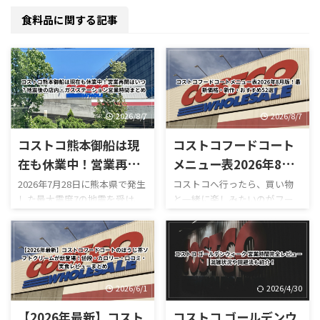
食料品に関する記事
2026/8/7
2026/8/7
コストコ熊本御船は現
コストコフードコート
在も休業中！営業再開
メニュー表2026年8月
はいつ？地震後の店
版！最新価格・新作・
2026年7月28日に熊本県で発生
コストコへ行ったら、買い物
した最大震度7の地震を受け、
と一緒に楽しみたいのがフー
内・ガスステーション
おすすめ52選
コストコ熊本御船倉庫店は現
ドコートです。 180円のホット
営業時間まとめ
在も臨時休業しています。
ドッグをはじめ、巨大なピザ
「今日コストコ熊本はやって
やプルコギベイク、ソフトクリ
る？」 「営業再開はいつ？」
ーム、季節限定スムージーな
「店内はどうなっている？」
ど、コストコならではのボリュ
「ガソリンだけ入れられ
ーム満点メニューが並んでいま
2026/6/1
2026/4/30
る？」 「フードコートは使え
す。 しかも2026年は新作がか
【2026年最新】コスト
コストコ ゴールデンウ
る？」 と気になっている人も
なり豊富。 現在は、 サーモン