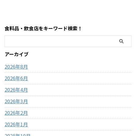
イントまとめ コストコのおも
トコのATM事情について、設置
ちゃコーナーで見かけるとつい
の有無・使える銀行・手数
足を止めてしまう、
料・現金が必要な場面までわ
MOFUSAND（モフサンド）の
かりやすく解説します。 まず
食料品・飲食店をキーワード検索！
大きなぬいぐるみ。この記事
結論・コストコ店舗内にATMが
では、コストコで販売されて
ある場合もあるが「必ずある
いるモフサンドぬいぐるみの
わけではない」・基本はキャ
種類、価格、魅力、どんな人
ッシュレス（クレジットカー
アーカイブ
におすすめなのかを、表やリ
ド中心）・現金が必要になる
ストを交えながらわかりやす
場面はほぼない・ATMは事前に
2026年8月
く整理しました。購入前 ...
近隣で利用して ...
2026年6月
2026年4月
2026年3月
2026年2月
2026年1月
2025年10月