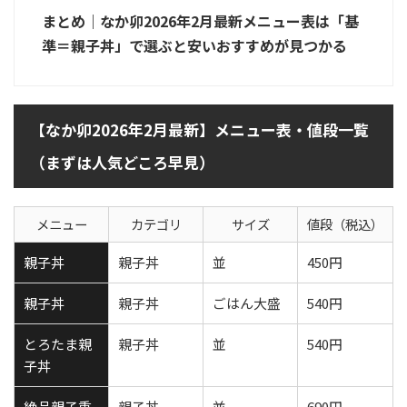
まとめ｜なか卯2026年2月最新メニュー表は「基
準＝親子丼」で選ぶと安いおすすめが見つかる
【なか卯2026年2月最新】メニュー表・値段一覧
（まずは人気どころ早見）
メニュー
カテゴリ
サイズ
値段（税込）
親子丼
親子丼
並
450円
親子丼
親子丼
ごはん大盛
540円
とろたま親
親子丼
並
540円
子丼
絶品親子重
親子丼
並
690円