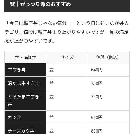
覧｜がっつり派のおすすめ
「今日は親子丼じゃない気分…」という日に強いのが丼カ
テゴリ。値段は親子丼より上がりやすいですが、具の満足
感が上がりやすいです。
丼・海鮮丼
サイズ
値段（税込）
牛すき丼
並
640円
温たま牛すき丼
並
750円
とろたま牛すき
並
730円
丼
カツ丼
並
640円
チーズカツ丼
並
800円