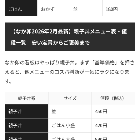
ごはん
おかず
並
180円
【なか卯2026年2月最新】親子丼メニュー表・値
段一覧｜安い定番からご褒美まで
なか卯の看板はやっぱり親子丼。まず「基準価格」を押さ
えると、他メニューのコスパ判断が一気にラクになりま
す。
親子丼系
サイズ
値段（税込）
親子丼
並
450円
親子丼
ごはん小盛
420円
親子丼
ごはん大盛
540円