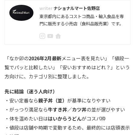
ナショナルマート佐野店
東京都内にあるコストコ商品・輸入食品を専
門に販売する小売店（食料品販売業）です。
「なか卯の
2026年2月最新
メニュー表を見たい」「値段一
覧でパッと比較したい」「安いおすすめはどれ？」という
方向けに、カテゴリ別に整理しました。
先に結論（迷う人向け）
・安い定番なら
親子丼（並）
が基準になりやすい
・がっつり満足なら
牛すき丼／カツ丼
の並が選びやすい
・体を温めたい日は
はいからうどん
がコスパ枠
・値段は店舗や時期で変動するため、最終的には店頭表示