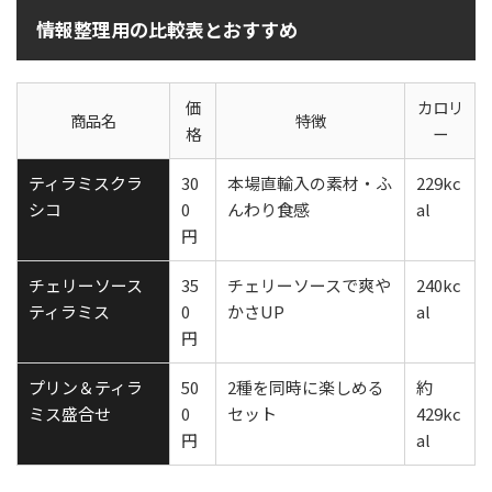
情報整理用の比較表とおすすめ
価
カロリ
商品名
特徴
格
ー
ティラミスクラ
30
本場直輸入の素材・ふ
229kc
シコ
0
んわり食感
al
円
チェリーソース
35
チェリーソースで爽や
240kc
ティラミス
0
かさUP
al
円
プリン＆ティラ
50
2種を同時に楽しめる
約
ミス盛合せ
0
セット
429kc
円
al