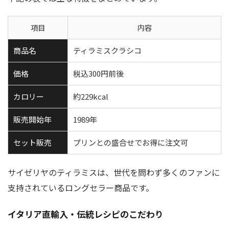
項目
内容
商品名
ティラミスクラシコ
価格
税込300円前後
カロリー
約229kcal
販売開始年
1989年
セット販売
プリンとの盛合せでお得に注文可
サイゼリヤのティラミスは、世代を問わず多くのファンに
支持されているロングセラー商品です。
イタリア直輸入・伝統レシピのこだわり