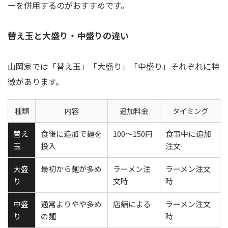
ーを併用するのがおすすめです。
替え玉と大盛り・中盛りの違い
山岡家では「替え玉」「大盛り」「中盛り」それぞれに特
徴があります。
種類
内容
追加料金
タイミング
替え
食後に追加で麺を
100～150円
食事中に追加
玉
投入
注文
大盛
最初から麺が多め
ラーメン注
ラーメン注文
り
文時
時
中盛
通常よりやや多め
店舗による
ラーメン注文
り
の麺
時