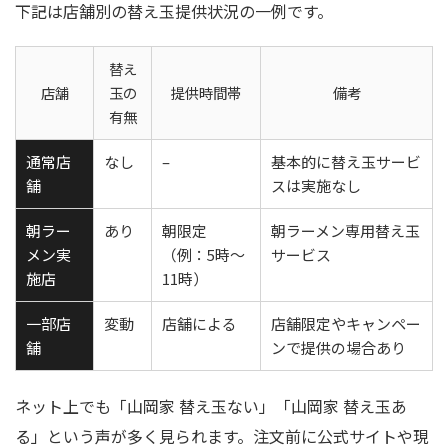
下記は店舗別の替え玉提供状況の一例です。
替え
店舗
玉の
提供時間帯
備考
有無
通常店
なし
–
基本的に替え玉サービ
舗
スは実施なし
朝ラー
あり
朝限定
朝ラーメン専用替え玉
メン実
（例：5時～
サービス
施店
11時）
一部店
変動
店舗による
店舗限定やキャンペー
舗
ンで提供の場合あり
ネット上でも「山岡家 替え玉ない」「山岡家 替え玉あ
る」という声が多く見られます。注文前に公式サイトや現