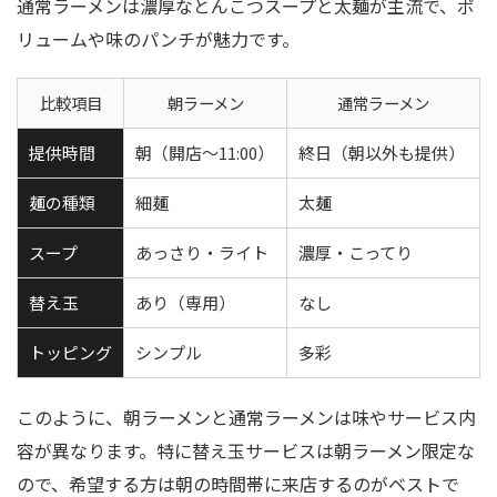
通常ラーメンは濃厚なとんこつスープと太麺が主流で、ボ
リュームや味のパンチが魅力です。
比較項目
朝ラーメン
通常ラーメン
提供時間
朝（開店～11:00）
終日（朝以外も提供）
麺の種類
細麺
太麺
スープ
あっさり・ライト
濃厚・こってり
替え玉
あり（専用）
なし
トッピング
シンプル
多彩
このように、朝ラーメンと通常ラーメンは味やサービス内
容が異なります。特に替え玉サービスは朝ラーメン限定な
ので、希望する方は朝の時間帯に来店するのがベストで