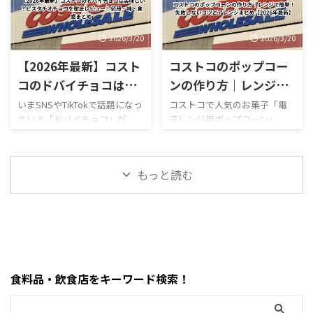
https://hubmedia.co.jp/costc
いつも気を遣います。特に
コのMOFUSANDモフサンド大
舗で、ATMの設置状況や使い方
o/costco-i ...
2026年のゴールデンウィーク
きなぬいぐるみ3種類を徹底解
も一般のスーパーとは少し違
は最 ...
説！値段・種類・おすすめポ
います。 この記事では、コス
2026/3/20
2026/3/20
イントまとめ コストコのおも
トコのATM事情について、設置
【2026年最新】コスト
コストコのポップコー
ちゃコーナーで見かけるとつい
の有無・使える銀行・手数
足を止めてしまう、
料・現金が必要な場面までわ
コのドバイチョコは美
ンの作り方｜レンジで
MOFUSAND（モフサンド）の
かりやすく解説します。 まず
味しい？ピスタチオチ
簡単！失敗しないコツ
いまSNSやTikTokで話題になっ
コストコで人気のお菓子「電
大きなぬいぐるみ。この記事
結論・コストコ店舗内にATMが
ている「ドバイチョコ」が、
子レンジ用ポップコーン」。
ョコを徹底レビュー！
とアレンジまとめ
では、コストコで販売されて
ある場合もあるが「必ずある
ついにコストコでも販売され
「どうやって作るの？」「爆発
値段・味・食感まとめ
【2026年最新】
いるモフサンドぬいぐるみの
わけではない」・基本はキャ
ています。 コストコのドバイ
しない？」「レンジ時間
種類、価格、魅力、どんな人
ッシュレス（クレジットカー
ピスタチオチョコレートは、
は？」と気になる人も多いで
におすすめなのかを、表やリ
ド中心）・現金が必要になる
もっと読む
大容量なのに価格が安く、気
すが、実はめちゃくちゃ簡単
ストを交えながらわかりやす
場面はほぼない・ATMは事前に
になっている人も多い人気商品
に作れます。 この記事では、
く整理しました。購入前 ...
近隣で利用して ...
です。 この記事では、コスト
コストコポップコーンの正しい
コのドバイチョコについて、値
作り方・時間・失敗しないコ
段・味・食感・原材料・おす
ツ・おすすめアレンジまでま
すめポイントまで詳しく解説
とめました。 まず結論・袋ご
します。 まず結論・価格は約
とレンジに入れるだけでOK・
食料品・飲食店をキーワード検索！
2,200円前後・内容量は450gの
500Wで約2分30秒〜3分30秒が
大容量・ピスタチオ×サクサ
目安・「ポンポン音が止まる
ク食感が特徴・SNSで話題の
前」が完成のタイミング・1袋