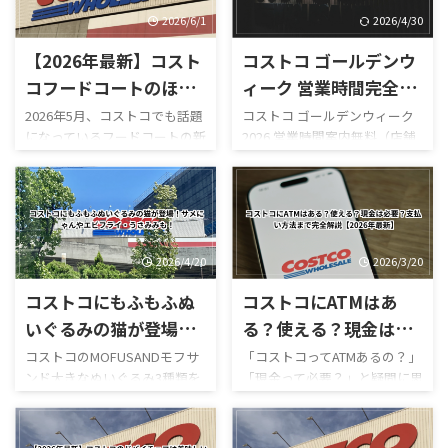
2026/6/1
2026/4/30
【2026年最新】コスト
コストコ ゴールデンウ
コフードコートのほう
ィーク 営業時間完全レ
じ茶ソフトクリームが
ビュー｜混雑状況や回
2026年5月、コストコでも話題
コストコ ゴールデンウィーク
になっているフードコートの新
2026 営業時間案内無料（店舗
新登場！値段・カロリ
避法も紹介！
作スイーツ「ほうじ茶ソフト
利用時）／デリバリーは別途
ー・口コミ・実食レビ
クリーム」が登場しました！
送料ありGW2026-COSTCO-01
ューまとめ
ほうじ茶好きにはたまらない
GWゴールデンウィーク期間中
和スイーツで、販売開始直後か
のコストコ営業時間と混雑状
らSNSでも話題になっていま
況について詳しくはこちら GW
す。 今回は実際に食べた感想
ゴールデンウィーク期間中の
2026/4/20
2026/3/20
をもとに、 値段 カロリー予想
お買い得コストコ割引セール
コストコにもふもふぬ
コストコにATMはあ
味の特徴 ミックスとの違い 口
商品一覧はこちら GWゴールデ
コミ評判 おすすめ度 まで徹底
ンウィーク期間中のコストコ
いぐるみの猫が登場！
る？使える？現金は必
的に紹介します！ 購入を迷っ
おすすめ商品特集はこちら 私
サメにゃんやエビフラ
要？支払い方法まで完
コストコのMOFUSANDモフサ
「コストコってATMあるの？」
ている方はぜひ参考にしてく
がゴールデンウィークにコス
ンド大きなぬいぐるみ3種類を
「現金って必要？」と疑問に思
イ・うさみみも！
全解説【2026年最新】
ださい。 写真付きのレビュー
トコを訪れるのは毎年の楽し
徹底解説｜値段・種類・口コ
ったことはありませんか？ 結
が見たい方はこちらをご覧く
みの一つですが、この時期の
ミ感想まとめ コストコ新商
論から言うと、コストコは基本
ださい。
営業時間変更や混雑状況には
品・おもちゃレビュー コスト
的にキャッシュレス中心の店