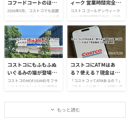
多いのではないでしょうか。
ポキロール ボロネーゼポテト
コフードコートのほう
ィーク 営業時間完全レ
結論からいうと、本記事確認時
チーズポテト イタリアンソー
じ茶ソフトクリームが
ビュー｜混雑状況や回
2026年5月、コストコでも話題
コストコ ゴールデンウィーク
点では熊本御船倉庫店の売り
セージカルッツォーネ クロワ
になっているフードコートの新
2026 営業時間案内無料（店舗
新登場！値段・カロリ
避法も紹介！
場は営業再開しておらず、再開
ッサンハム＆チーズ ほうじ茶
作スイーツ「ほうじ茶ソフト
利用時）／デリバリーは別途
ー・口コミ・実食レビ
日も正式発表されていませ
ソフトクリーム カンタロープ
クリーム」が登場しました！
送料ありGW2026-COSTCO-01
ん。 一方で、併設するガスス
メロンスムージー など、以前
ューまとめ
ほうじ茶好きにはたまらない
GWゴールデンウィーク期間中
テーションは7月29日から営業
にはなかったメニューも登場
和スイーツで、販売開始直後か
のコストコ営業時間と混雑状
を再開しており、午前9時～午
しています。2026年8月3日に
らSNSでも話題になっていま
況について詳しくはこちら GW
後8時で営業し ...
...
す。 今回は実際に食べた感想
ゴールデンウィーク期間中の
2026/4/20
2026/3/20
をもとに、 値段 カロリー予想
お買い得コストコ割引セール
コストコにもふもふぬ
コストコにATMはあ
味の特徴 ミックスとの違い 口
商品一覧はこちら GWゴールデ
コミ評判 おすすめ度 まで徹底
ンウィーク期間中のコストコ
いぐるみの猫が登場！
る？使える？現金は必
的に紹介します！ 購入を迷っ
おすすめ商品特集はこちら 私
サメにゃんやエビフラ
要？支払い方法まで完
コストコのMOFUSANDモフサ
「コストコってATMあるの？」
ている方はぜひ参考にしてく
がゴールデンウィークにコス
ンド大きなぬいぐるみ3種類を
「現金って必要？」と疑問に思
イ・うさみみも！
全解説【2026年最新】
ださい。 写真付きのレビュー
トコを訪れるのは毎年の楽し
徹底解説｜値段・種類・口コ
ったことはありませんか？ 結
が見たい方はこちらをご覧く
みの一つですが、この時期の
ミ感想まとめ コストコ新商
論から言うと、コストコは基本
ださい。
営業時間変更や混雑状況には
品・おもちゃレビュー コスト
的にキャッシュレス中心の店
https://hubmedia.co.jp/costc
いつも気を遣います。特に
もっと読む
コのMOFUSANDモフサンド大
舗で、ATMの設置状況や使い方
o/costco-i ...
2026年のゴールデンウィーク
きなぬいぐるみ3種類を徹底解
も一般のスーパーとは少し違
は最 ...
説！値段・種類・おすすめポ
います。 この記事では、コス
イントまとめ コストコのおも
トコのATM事情について、設置