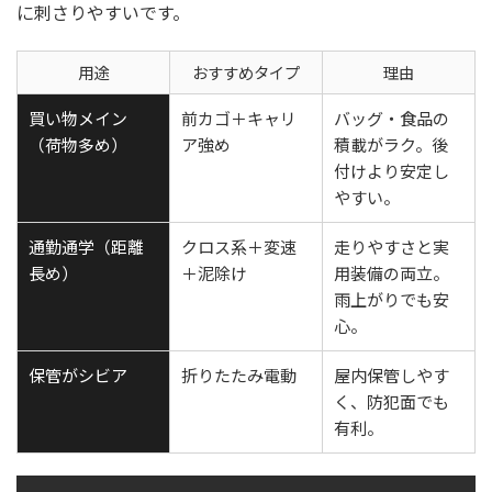
に刺さりやすいです。
用途
おすすめタイプ
理由
買い物メイン
前カゴ＋キャリ
バッグ・食品の
（荷物多め）
ア強め
積載がラク。後
付けより安定し
やすい。
通勤通学（距離
クロス系＋変速
走りやすさと実
長め）
＋泥除け
用装備の両立。
雨上がりでも安
心。
保管がシビア
折りたたみ電動
屋内保管しやす
く、防犯面でも
有利。