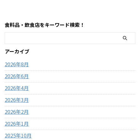
ちゃコーナーで見かけるとつい
の有無・使える銀行・手数
足を止めてしまう、
料・現金が必要な場面までわ
MOFUSAND（モフサンド）の
かりやすく解説します。 まず
食料品・飲食店をキーワード検索！
大きなぬいぐるみ。この記事
結論・コストコ店舗内にATMが
では、コストコで販売されて
ある場合もあるが「必ずある
いるモフサンドぬいぐるみの
わけではない」・基本はキャ
種類、価格、魅力、どんな人
ッシュレス（クレジットカー
アーカイブ
におすすめなのかを、表やリ
ド中心）・現金が必要になる
ストを交えながらわかりやす
場面はほぼない・ATMは事前に
2026年8月
く整理しました。購入前 ...
近隣で利用して ...
2026年6月
2026年4月
2026年3月
2026年2月
2026年1月
2025年10月