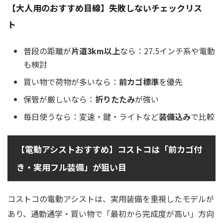
【大人用のおすすめ目線】失敗しないチェックリス
ト
普段の距離が
片道3km以上
なら：27.5インチ系や電動
も検討
買い物で荷物が多いなら：
前カゴ標準
を優先
保管が厳しいなら：
折りたたみ
が強い
毎日使うなら：変速・鍵・ライトなど
装備込み
で比較
【電動アシストおすすめ】コストコは「前カゴ付
き・実用フル装備」が狙い目
コストコの電動アシストは、実用装備を重視したモデルが
あり、通勤通学・買い物で「最初から完成度が高い」方向