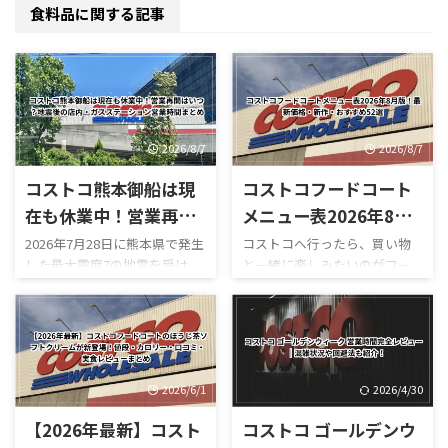
食料品に関する記事
2026/8/7
2026/8/7
コストコ熊本御船は現
コストコフードコート
在も休業中！営業再開
メニュー表2026年8月
はいつ？地震後の店
版！最新価格・新作・
2026年7月28日に熊本県で発生
コストコへ行ったら、買い物
した最大震度7の地震を受け、
と一緒に楽しみたいのがフー
内・ガスステーション
おすすめ52選
コストコ熊本御船倉庫店は現
ドコートです。 180円のホット
営業時間まとめ
在も臨時休業しています。
ドッグをはじめ、巨大なピザ
「今日コストコ熊本はやって
やプルコギベイク、ソフトクリ
る？」 「営業再開はいつ？」
ーム、季節限定スムージーな
「店内はどうなっている？」
ど、コストコならではのボリュ
「ガソリンだけ入れられ
ーム満点メニューが並んでいま
2026/6/1
2026/4/30
る？」 「フードコートは使え
す。 しかも2026年は新作がか
【2026年最新】コスト
コストコ ゴールデンウ
る？」 と気になっている人も
なり豊富。 現在は、 サーモン