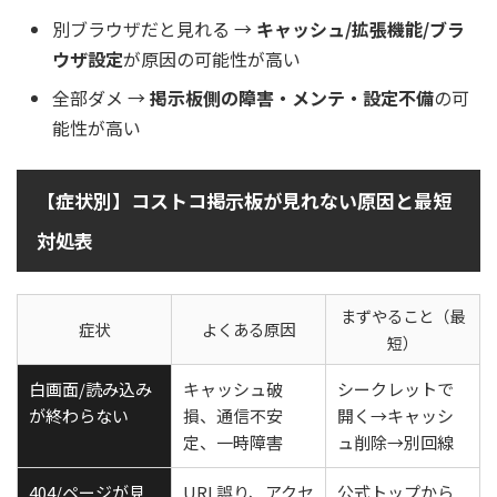
別ブラウザだと見れる →
キャッシュ/拡張機能/ブラ
ウザ設定
が原因の可能性が高い
全部ダメ →
掲示板側の障害・メンテ・設定不備
の可
能性が高い
【症状別】コストコ掲示板が見れない原因と最短
対処表
まずやること（最
症状
よくある原因
短）
白画面/読み込み
キャッシュ破
シークレットで
が終わらない
損、通信不安
開く→キャッシ
定、一時障害
ュ削除→別回線
404/ページが見
URL誤り、アクセ
公式トップから