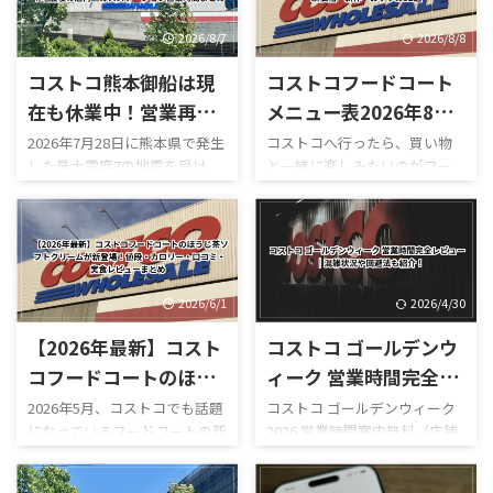
2026/8/7
2026/8/8
コストコ熊本御船は現
コストコフードコート
在も休業中！営業再開
メニュー表2026年8月
はいつ？地震後の店
版！最新価格・新作・
2026年7月28日に熊本県で発生
コストコへ行ったら、買い物
した最大震度7の地震を受け、
と一緒に楽しみたいのがフー
内・ガスステーション
おすすめ52選
コストコ熊本御船倉庫店は現
ドコートです。 180円のホット
営業時間まとめ
在も臨時休業しています。
ドッグをはじめ、巨大なピザ
「今日コストコ熊本はやって
やプルコギベイク、ソフトクリ
る？」 「営業再開はいつ？」
ーム、季節限定スムージーな
「店内はどうなっている？」
ど、コストコならではのボリュ
「ガソリンだけ入れられ
ーム満点メニューが並んでいま
2026/6/1
2026/4/30
る？」 「フードコートは使え
す。 しかも2026年は新作がか
【2026年最新】コスト
コストコ ゴールデンウ
る？」 と気になっている人も
なり豊富。 現在は、 サーモン
多いのではないでしょうか。
ポキロール ボロネーゼポテト
コフードコートのほう
ィーク 営業時間完全レ
結論からいうと、本記事確認時
チーズポテト イタリアンソー
じ茶ソフトクリームが
ビュー｜混雑状況や回
2026年5月、コストコでも話題
コストコ ゴールデンウィーク
点では熊本御船倉庫店の売り
セージカルッツォーネ クロワ
になっているフードコートの新
2026 営業時間案内無料（店舗
新登場！値段・カロリ
避法も紹介！
場は営業再開しておらず、再開
ッサンハム＆チーズ ほうじ茶
作スイーツ「ほうじ茶ソフト
利用時）／デリバリーは別途
ー・口コミ・実食レビ
日も正式発表されていませ
ソフトクリーム カンタロープ
クリーム」が登場しました！
送料ありGW2026-COSTCO-01
ん。 一方で、併設するガスス
メロンスムージー など、以前