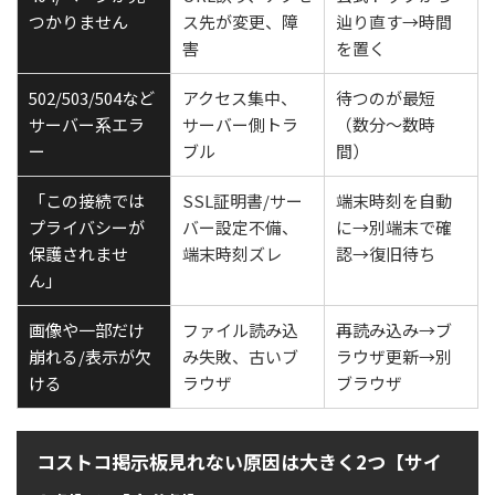
つかりません
ス先が変更、障
辿り直す→時間
害
を置く
502/503/504など
アクセス集中、
待つのが最短
サーバー系エラ
サーバー側トラ
（数分〜数時
ー
ブル
間）
「この接続では
SSL証明書/サー
端末時刻を自動
プライバシーが
バー設定不備、
に→別端末で確
保護されませ
端末時刻ズレ
認→復旧待ち
ん」
画像や一部だけ
ファイル読み込
再読み込み→ブ
崩れる/表示が欠
み失敗、古いブ
ラウザ更新→別
ける
ラウザ
ブラウザ
コストコ掲示板見れない原因は大きく2つ【サイ