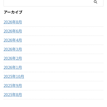
いるモフサンドぬいぐるみの
わけではない」・基本はキャ
種類、価格、魅力、どんな人
ッシュレス（クレジットカー
アーカイブ
におすすめなのかを、表やリ
ド中心）・現金が必要になる
ストを交えながらわかりやす
場面はほぼない・ATMは事前に
2026年8月
く整理しました。購入前 ...
近隣で利用して ...
2026年6月
2026年4月
2026年3月
2026年2月
2026年1月
2025年10月
2025年9月
2025年8月