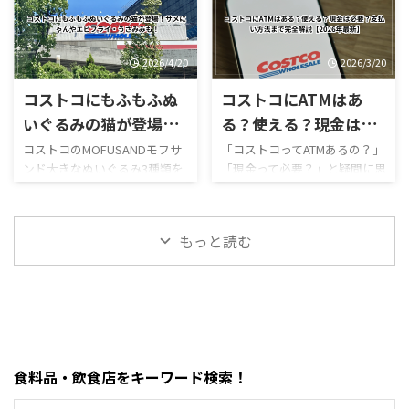
ューまとめ
ほうじ茶好きにはたまらない
GWゴールデンウィーク期間中
テーションは7月29日から営業
にはなかったメニューも登場
和スイーツで、販売開始直後か
のコストコ営業時間と混雑状
を再開しており、午前9時～午
しています。2026年8月3日に
らSNSでも話題になっていま
況について詳しくはこちら GW
後8時で営業し ...
...
す。 今回は実際に食べた感想
ゴールデンウィーク期間中の
2026/4/20
2026/3/20
をもとに、 値段 カロリー予想
お買い得コストコ割引セール
コストコにもふもふぬ
コストコにATMはあ
味の特徴 ミックスとの違い 口
商品一覧はこちら GWゴールデ
コミ評判 おすすめ度 まで徹底
ンウィーク期間中のコストコ
いぐるみの猫が登場！
る？使える？現金は必
的に紹介します！ 購入を迷っ
おすすめ商品特集はこちら 私
サメにゃんやエビフラ
要？支払い方法まで完
コストコのMOFUSANDモフサ
「コストコってATMあるの？」
ている方はぜひ参考にしてく
がゴールデンウィークにコス
ンド大きなぬいぐるみ3種類を
「現金って必要？」と疑問に思
イ・うさみみも！
全解説【2026年最新】
ださい。 写真付きのレビュー
トコを訪れるのは毎年の楽し
徹底解説｜値段・種類・口コ
ったことはありませんか？ 結
が見たい方はこちらをご覧く
みの一つですが、この時期の
ミ感想まとめ コストコ新商
論から言うと、コストコは基本
ださい。
営業時間変更や混雑状況には
品・おもちゃレビュー コスト
的にキャッシュレス中心の店
https://hubmedia.co.jp/costc
いつも気を遣います。特に
もっと読む
コのMOFUSANDモフサンド大
舗で、ATMの設置状況や使い方
o/costco-i ...
2026年のゴールデンウィーク
きなぬいぐるみ3種類を徹底解
も一般のスーパーとは少し違
は最 ...
説！値段・種類・おすすめポ
います。 この記事では、コス
イントまとめ コストコのおも
トコのATM事情について、設置
ちゃコーナーで見かけるとつい
の有無・使える銀行・手数
足を止めてしまう、
料・現金が必要な場面までわ
MOFUSAND（モフサンド）の
かりやすく解説します。 まず
食料品・飲食店をキーワード検索！
大きなぬいぐるみ。この記事
結論・コストコ店舗内にATMが
では、コストコで販売されて
ある場合もあるが「必ずある