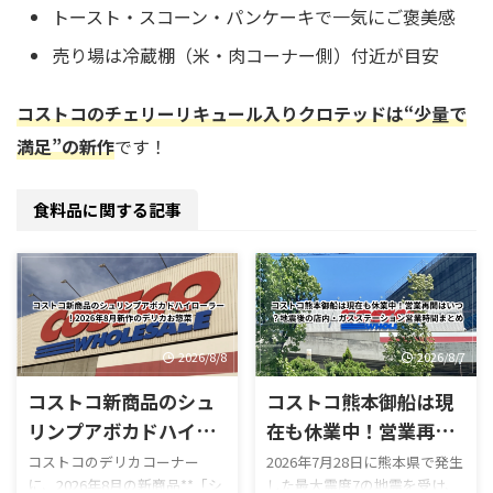
トースト・スコーン・パンケーキで一気にご褒美感
売り場は冷蔵棚（米・肉コーナー側）付近が目安
コストコのチェリーリキュール入りクロテッドは“少量で
満足”の新作
です！
食料品に関する記事
2026/8/8
2026/8/7
コストコ新商品のシュ
コストコ熊本御船は現
リンプアボカドハイロ
在も休業中！営業再開
ーラー！2026年8月新
はいつ？地震後の店
コストコのデリカコーナー
2026年7月28日に熊本県で発生
に、2026年8月の新商品**「シ
した最大震度7の地震を受け、
作のデリカお惣菜
内・ガスステーション