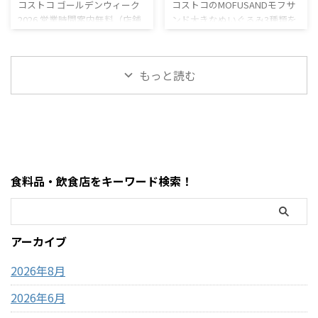
ビュー｜混雑状況や回
サメにゃんやエビフラ
コストコ ゴールデンウィーク
コストコのMOFUSANDモフサ
セージカルッツォーネ クロワ
ている方はぜひ参考にしてく
2026 営業時間案内無料（店舗
ンド大きなぬいぐるみ3種類を
避法も紹介！
イ・うさみみも！
ッサンハム＆チーズ ほうじ茶
ださい。 写真付きのレビュー
利用時）／デリバリーは別途
徹底解説｜値段・種類・口コ
ソフトクリーム カンタロープ
が見たい方はこちらをご覧く
送料ありGW2026-COSTCO-01
ミ感想まとめ コストコ新商
メロンスムージー など、以前
ださい。
GWゴールデンウィーク期間中
品・おもちゃレビュー コスト
にはなかったメニューも登場
https://hubmedia.co.jp/costc
もっと読む
のコストコ営業時間と混雑状
コのMOFUSANDモフサンド大
しています。2026年8月3日に
o/costco-i ...
況について詳しくはこちら GW
きなぬいぐるみ3種類を徹底解
...
ゴールデンウィーク期間中の
説！値段・種類・おすすめポ
お買い得コストコ割引セール
イントまとめ コストコのおも
商品一覧はこちら GWゴールデ
ちゃコーナーで見かけるとつい
ンウィーク期間中のコストコ
足を止めてしまう、
おすすめ商品特集はこちら 私
MOFUSAND（モフサンド）の
食料品・飲食店をキーワード検索！
がゴールデンウィークにコス
大きなぬいぐるみ。この記事
トコを訪れるのは毎年の楽し
では、コストコで販売されて
みの一つですが、この時期の
いるモフサンドぬいぐるみの
営業時間変更や混雑状況には
種類、価格、魅力、どんな人
アーカイブ
いつも気を遣います。特に
におすすめなのかを、表やリ
2026年のゴールデンウィーク
ストを交えながらわかりやす
2026年8月
は最 ...
く整理しました。購入前 ...
2026年6月