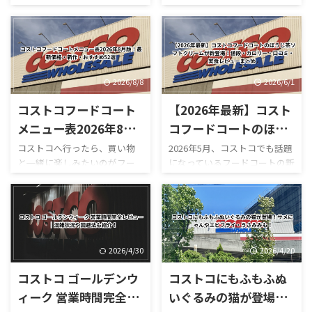
ュリンプアボカドハイローラ
コストコ熊本御船倉庫店は現
営業時間まとめ
ー」**が登場しました。 コス
在も臨時休業しています。
トコのハイローラーといえ
「今日コストコ熊本はやって
ば、ベーコン・レタス・トマ
る？」 「営業再開はいつ？」
トを使った定番の「ハイロー
「店内はどうなっている？」
ラー（B.L.T）」を思い浮かべ
「ガソリンだけ入れられ
2026/8/8
2026/6/1
る人が多いですが、今回の新
る？」 「フードコートは使え
コストコフードコート
【2026年最新】コスト
作はかなり豪華。 最大の特徴
る？」 と気になっている人も
は、名前の通りプリプリの海
多いのではないでしょうか。
メニュー表2026年8月
コフードコートのほう
老とアボカドをたっぷり使って
結論からいうと、本記事確認時
版！最新価格・新作・
じ茶ソフトクリームが
コストコへ行ったら、買い物
2026年5月、コストコでも話題
いることです。 実際にカット
点では熊本御船倉庫店の売り
と一緒に楽しみたいのがフー
になっているフードコートの新
おすすめ52選
新登場！値段・カロリ
された断面を見ると、大きな海
場は営業再開しておらず、再開
ドコートです。 180円のホット
作スイーツ「ほうじ茶ソフト
ー・口コミ・実食レビ
老が何個も入っているものもあ
日も正式発表されていませ
ドッグをはじめ、巨大なピザ
クリーム」が登場しました！
り、「海老が少し入っているハ
ん。 一方で、併設するガスス
ューまとめ
やプルコギベイク、ソフトクリ
ほうじ茶好きにはたまらない
イローラー」というより、しっ
テーションは7月29日から営業
ーム、季節限定スムージーな
和スイーツで、販売開始直後か
かり海老が主役になっていま
を再開しており、午前9時～午
ど、コストコならではのボリュ
らSNSでも話題になっていま
す。 さらに、 ...
後8時で営業し ...
ーム満点メニューが並んでいま
す。 今回は実際に食べた感想
2026/4/30
2026/4/20
す。 しかも2026年は新作がか
をもとに、 値段 カロリー予想
コストコ ゴールデンウ
コストコにもふもふぬ
なり豊富。 現在は、 サーモン
味の特徴 ミックスとの違い 口
ポキロール ボロネーゼポテト
コミ評判 おすすめ度 まで徹底
ィーク 営業時間完全レ
いぐるみの猫が登場！
チーズポテト イタリアンソー
的に紹介します！ 購入を迷っ