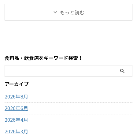
ミ感想まとめ コストコ新商
論から言うと、コストコは基本
ださい。
営業時間変更や混雑状況には
品・おもちゃレビュー コスト
的にキャッシュレス中心の店
https://hubmedia.co.jp/costc
いつも気を遣います。特に
もっと読む
コのMOFUSANDモフサンド大
舗で、ATMの設置状況や使い方
o/costco-i ...
2026年のゴールデンウィーク
きなぬいぐるみ3種類を徹底解
も一般のスーパーとは少し違
は最 ...
説！値段・種類・おすすめポ
います。 この記事では、コス
イントまとめ コストコのおも
トコのATM事情について、設置
ちゃコーナーで見かけるとつい
の有無・使える銀行・手数
足を止めてしまう、
料・現金が必要な場面までわ
MOFUSAND（モフサンド）の
かりやすく解説します。 まず
食料品・飲食店をキーワード検索！
大きなぬいぐるみ。この記事
結論・コストコ店舗内にATMが
では、コストコで販売されて
ある場合もあるが「必ずある
いるモフサンドぬいぐるみの
わけではない」・基本はキャ
種類、価格、魅力、どんな人
ッシュレス（クレジットカー
アーカイブ
におすすめなのかを、表やリ
ド中心）・現金が必要になる
ストを交えながらわかりやす
場面はほぼない・ATMは事前に
2026年8月
く整理しました。購入前 ...
近隣で利用して ...
2026年6月
2026年4月
2026年3月