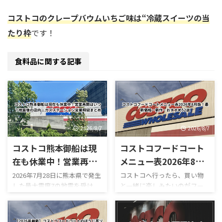
コストコのクレープバウムいちご味は“冷蔵スイーツの当
たり枠
です！
食料品に関する記事
2026/8/7
2026/8/7
コストコ熊本御船は現
コストコフードコート
在も休業中！営業再開
メニュー表2026年8月
はいつ？地震後の店
版！最新価格・新作・
2026年7月28日に熊本県で発生
コストコへ行ったら、買い物
した最大震度7の地震を受け、
と一緒に楽しみたいのがフー
内・ガスステーション
おすすめ52選
コストコ熊本御船倉庫店は現
ドコートです。 180円のホット
営業時間まとめ
在も臨時休業しています。
ドッグをはじめ、巨大なピザ
「今日コストコ熊本はやって
やプルコギベイク、ソフトクリ