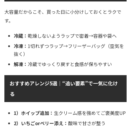
大容量だからこそ、買った日に小分けしておくとラクで
す。
冷蔵：
乾燥しないようラップで密着→容器や袋へ
冷凍：
1切れずつラップ→フリーザーバッグ（空気を
抜く）
解凍：
冷蔵でゆっくり戻すと食感が保ちやすい
おすすめアレンジ5選｜“追い要素”で一気に化け
る
1）ホイップ追加：
生クリーム感を強めてご褒美度UP
2）いちごorベリー添え：
酸味で甘さが整う