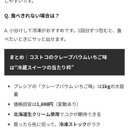
しやすいです。
Q. 食べきれない場合は？
A. 小分けして冷凍がおすすめです。1回分ずつ包むと、食
べたいときにサッと出せます。
まとめ｜コストコのクレープバウムいちご味
は“冷蔵スイーツの当たり枠”
プレシアの「クレープバウム いちご味」は
1kg
の大容
量
価格目安は
1,698円
（変動あり）
北海道生クリーム使用
でコクが期待できる
買ったら先に切って、
冷凍ストック
がラク