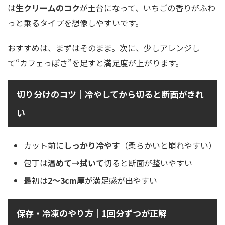
は
生クリームのコク
が土台になって、いちごの香りがふわ
っと乗るタイプを想像しやすいです。
おすすめは、まずはそのまま。次に、少しアレンジし
て“カフェっぽさ”を足すと満足度が上がります。
切り分けのコツ｜冷やしてから切ると断面がきれ
い
カット前に
しっかり冷やす
（柔らかいと崩れやすい）
包丁は
温めて→拭いて
切ると断面が整いやすい
最初は
2〜3cm厚
が満足感が出やすい
保存・冷凍のやり方｜1回分ずつが正解