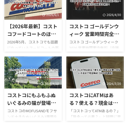
る？」 「営業再開はいつ？」
ーム、季節限定スムージーな
「店内はどうなっている？」
ど、コストコならではのボリュ
「ガソリンだけ入れられ
ーム満点メニューが並んでいま
2026/6/1
2026/4/30
る？」 「フードコートは使え
す。 しかも2026年は新作がか
【2026年最新】コスト
コストコ ゴールデンウ
る？」 と気になっている人も
なり豊富。 現在は、 サーモン
多いのではないでしょうか。
ポキロール ボロネーゼポテト
コフードコートのほう
ィーク 営業時間完全レ
結論からいうと、本記事確認時
チーズポテト イタリアンソー
じ茶ソフトクリームが
ビュー｜混雑状況や回
2026年5月、コストコでも話題
コストコ ゴールデンウィーク
点では熊本御船倉庫店の売り
セージカルッツォーネ クロワ
になっているフードコートの新
2026 営業時間案内無料（店舗
新登場！値段・カロリ
避法も紹介！
場は営業再開しておらず、再開
ッサンハム＆チーズ ほうじ茶
作スイーツ「ほうじ茶ソフト
利用時）／デリバリーは別途
ー・口コミ・実食レビ
日も正式発表されていませ
ソフトクリーム カンタロープ
クリーム」が登場しました！
送料ありGW2026-COSTCO-01
ん。 一方で、併設するガスス
メロンスムージー など、以前
ューまとめ
ほうじ茶好きにはたまらない
GWゴールデンウィーク期間中
テーションは7月29日から営業
にはなかったメニューも登場
和スイーツで、販売開始直後か
のコストコ営業時間と混雑状
を再開しており、午前9時～午
しています。2026年8月3日に
らSNSでも話題になっていま
況について詳しくはこちら GW
後8時で営業し ...
...
す。 今回は実際に食べた感想
ゴールデンウィーク期間中の
2026/4/20
2026/3/20
をもとに、 値段 カロリー予想
お買い得コストコ割引セール
コストコにもふもふぬ
コストコにATMはあ
味の特徴 ミックスとの違い 口
商品一覧はこちら GWゴールデ
コミ評判 おすすめ度 まで徹底
ンウィーク期間中のコストコ
いぐるみの猫が登場！
る？使える？現金は必
的に紹介します！ 購入を迷っ
おすすめ商品特集はこちら 私
サメにゃんやエビフラ
要？支払い方法まで完
コストコのMOFUSANDモフサ
「コストコってATMあるの？」
ている方はぜひ参考にしてく
がゴールデンウィークにコス
ンド大きなぬいぐるみ3種類を
「現金って必要？」と疑問に思
イ・うさみみも！
全解説【2026年最新】
ださい。 写真付きのレビュー
トコを訪れるのは毎年の楽し
徹底解説｜値段・種類・口コ
ったことはありませんか？ 結
が見たい方はこちらをご覧く
みの一つですが、この時期の