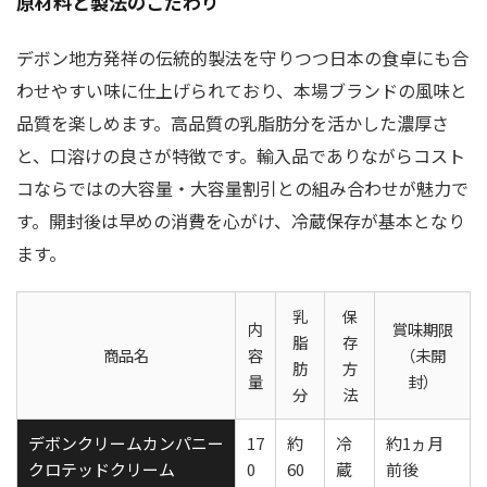
原材料と製法のこだわり
デボン地方発祥の伝統的製法を守りつつ日本の食卓にも合
わせやすい味に仕上げられており、本場ブランドの風味と
品質を楽しめます。高品質の乳脂肪分を活かした濃厚さ
と、口溶けの良さが特徴です。輸入品でありながらコスト
コならではの大容量・大容量割引との組み合わせが魅力で
す。開封後は早めの消費を心がけ、冷蔵保存が基本となり
ます。
乳
保
内
賞味期限
脂
存
商品名
容
（未開
肪
方
量
封）
分
法
デボンクリームカンパニー
17
約
冷
約1ヵ月
クロテッドクリーム
0
60
蔵
前後