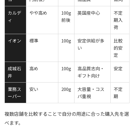
カルデ
やや高め
100g
英国産中心
不定
ィ
前後
期入
荷
イオン
標準
100g
安定供給が多
比較
い
的安
定
成城石
高め
100g
高品質志向・
安定
井
ギフト向け
業務ス
安い
200g
大容量・コス
不定
ーパー
パ重視
期
複数店舗を比較することで自分の用途に合った購入先を選
べます。