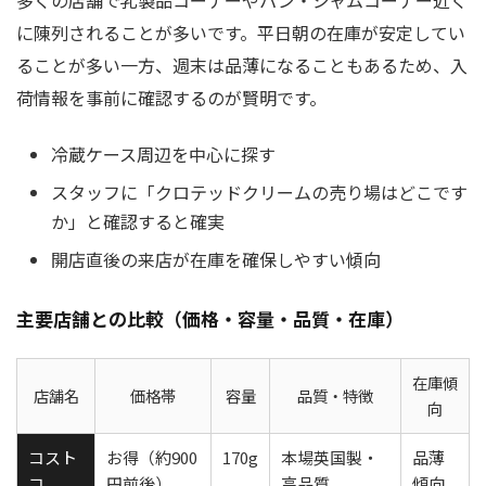
多くの店舗で乳製品コーナーやパン・ジャムコーナー近く
に陳列されることが多いです。平日朝の在庫が安定してい
ることが多い一方、週末は品薄になることもあるため、入
荷情報を事前に確認するのが賢明です。
冷蔵ケース周辺を中心に探す
スタッフに「クロテッドクリームの売り場はどこです
か」と確認すると確実
開店直後の来店が在庫を確保しやすい傾向
主要店舗との比較（価格・容量・品質・在庫）
在庫傾
店舗名
価格帯
容量
品質・特徴
向
コスト
お得（約900
170g
本場英国製・
品薄
コ
円前後）
高品質
傾向