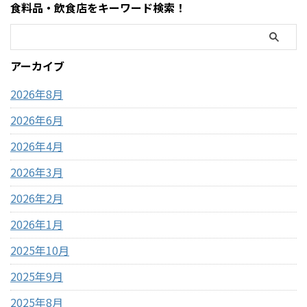
食料品・飲食店をキーワード検索！
大きなぬいぐるみ。この記事
結論・コストコ店舗内にATMが
では、コストコで販売されて
ある場合もあるが「必ずある
いるモフサンドぬいぐるみの
わけではない」・基本はキャ
種類、価格、魅力、どんな人
ッシュレス（クレジットカー
アーカイブ
におすすめなのかを、表やリ
ド中心）・現金が必要になる
ストを交えながらわかりやす
場面はほぼない・ATMは事前に
2026年8月
く整理しました。購入前 ...
近隣で利用して ...
2026年6月
2026年4月
2026年3月
2026年2月
2026年1月
2025年10月
2025年9月
2025年8月