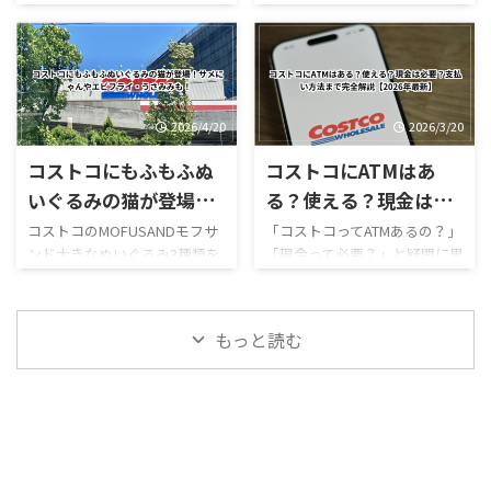
場は営業再開しておらず、再開
ッサンハム＆チーズ ほうじ茶
作スイーツ「ほうじ茶ソフト
利用時）／デリバリーは別途
ー・口コミ・実食レビ
日も正式発表されていませ
ソフトクリーム カンタロープ
クリーム」が登場しました！
送料ありGW2026-COSTCO-01
ん。 一方で、併設するガスス
メロンスムージー など、以前
ューまとめ
ほうじ茶好きにはたまらない
GWゴールデンウィーク期間中
テーションは7月29日から営業
にはなかったメニューも登場
和スイーツで、販売開始直後か
のコストコ営業時間と混雑状
を再開しており、午前9時～午
しています。2026年8月3日に
らSNSでも話題になっていま
況について詳しくはこちら GW
後8時で営業し ...
...
す。 今回は実際に食べた感想
ゴールデンウィーク期間中の
2026/4/20
2026/3/20
をもとに、 値段 カロリー予想
お買い得コストコ割引セール
コストコにもふもふぬ
コストコにATMはあ
味の特徴 ミックスとの違い 口
商品一覧はこちら GWゴールデ
コミ評判 おすすめ度 まで徹底
ンウィーク期間中のコストコ
いぐるみの猫が登場！
る？使える？現金は必
的に紹介します！ 購入を迷っ
おすすめ商品特集はこちら 私
サメにゃんやエビフラ
要？支払い方法まで完
コストコのMOFUSANDモフサ
「コストコってATMあるの？」
ている方はぜひ参考にしてく
がゴールデンウィークにコス
ンド大きなぬいぐるみ3種類を
「現金って必要？」と疑問に思
イ・うさみみも！
全解説【2026年最新】
ださい。 写真付きのレビュー
トコを訪れるのは毎年の楽し
徹底解説｜値段・種類・口コ
ったことはありませんか？ 結
が見たい方はこちらをご覧く
みの一つですが、この時期の
ミ感想まとめ コストコ新商
論から言うと、コストコは基本
ださい。
営業時間変更や混雑状況には
品・おもちゃレビュー コスト
的にキャッシュレス中心の店
https://hubmedia.co.jp/costc
いつも気を遣います。特に
もっと読む
コのMOFUSANDモフサンド大
舗で、ATMの設置状況や使い方
o/costco-i ...
2026年のゴールデンウィーク
きなぬいぐるみ3種類を徹底解
も一般のスーパーとは少し違
は最 ...
説！値段・種類・おすすめポ
います。 この記事では、コス
イントまとめ コストコのおも
トコのATM事情について、設置
ちゃコーナーで見かけるとつい
の有無・使える銀行・手数
足を止めてしまう、
料・現金が必要な場面までわ
MOFUSAND（モフサンド）の
かりやすく解説します。 まず