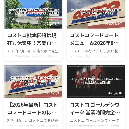
2026/8/7
2026/8/7
コストコ熊本御船は現
コストコフードコート
在も休業中！営業再開
メニュー表2026年8月
はいつ？地震後の店
版！最新価格・新作・
2026年7月28日に熊本県で発生
コストコへ行ったら、買い物
した最大震度7の地震を受け、
と一緒に楽しみたいのがフー
内・ガスステーション
おすすめ52選
コストコ熊本御船倉庫店は現
ドコートです。 180円のホット
営業時間まとめ
在も臨時休業しています。
ドッグをはじめ、巨大なピザ
「今日コストコ熊本はやって
やプルコギベイク、ソフトクリ
る？」 「営業再開はいつ？」
ーム、季節限定スムージーな
「店内はどうなっている？」
ど、コストコならではのボリュ
「ガソリンだけ入れられ
ーム満点メニューが並んでいま
2026/6/1
2026/4/30
る？」 「フードコートは使え
す。 しかも2026年は新作がか
【2026年最新】コスト
コストコ ゴールデンウ
る？」 と気になっている人も
なり豊富。 現在は、 サーモン
多いのではないでしょうか。
ポキロール ボロネーゼポテト
コフードコートのほう
ィーク 営業時間完全レ
結論からいうと、本記事確認時
チーズポテト イタリアンソー
じ茶ソフトクリームが
ビュー｜混雑状況や回
2026年5月、コストコでも話題
コストコ ゴールデンウィーク
点では熊本御船倉庫店の売り
セージカルッツォーネ クロワ
になっているフードコートの新
2026 営業時間案内無料（店舗
新登場！値段・カロリ
避法も紹介！