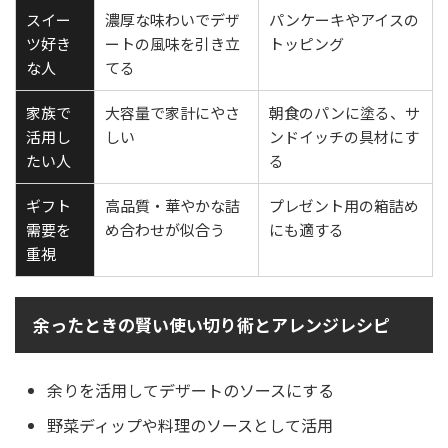
スイー
濃厚な味わいでデザ
パンケーキやアイスの
ツ好き
ートの風味を引き立
トッピング
な人
てる
家族で
大容量で家計にやさ
朝食のパンに塗る、サ
活用し
しい
ンドイッチの具材にす
たい人
る
ギフト
高品質・華やかな詰
プレゼント用の箱詰め
需要を
め合わせが似合う
にも適する
重視
余ったときの賢い使い切り術とアレンジレシピ
余りを活用してデザートのソースにする
野菜ディップや料理のソースとして活用