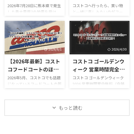
ています。 一方、コストコ公
老とアボカドをたっぷり使って
はいつ？地震後の店
版！最新価格・新作・
2026年7月28日に熊本県で発生
コストコへ行ったら、買い物
式サイトにも**「HOT
いることです。 実際にカット
した最大震度7の地震を受け、
と一緒に楽しみたいのがフー
内・ガスステーション
おすすめ52選
BUYS（お買得商品）」**とい
された断面を見ると、大きな海
コストコ熊本御船倉庫店は現
ドコートです。 180円のホット
営業時間まとめ
うセールページが用意されて
老が何個も入っているものもあ
在も臨時休業しています。
ドッグをはじめ、巨大なピザ
おり、現在値下げされている食
り、「海老が少し入っているハ
「今日コストコ熊本はやって
やプルコギベイク、ソフトクリ
品・日用品・家電などを確認
イローラー」というより、しっ
る？」 「営業再開はいつ？」
ーム、季節限定スムージーな
できます。 「今週コストコで
かり海老が主役になっていま
「店内はどうなっている？」
ど、コストコならではのボリュ
何が安い ...
す。 さらに、 ...
「ガソリンだけ入れられ
ーム満点メニューが並んでいま
2026/6/1
2026/4/30
る？」 「フードコートは使え
す。 しかも2026年は新作がか
【2026年最新】コスト
コストコ ゴールデンウ
る？」 と気になっている人も
なり豊富。 現在は、 サーモン
多いのではないでしょうか。
ポキロール ボロネーゼポテト
コフードコートのほう
ィーク 営業時間完全レ
結論からいうと、本記事確認時
チーズポテト イタリアンソー
じ茶ソフトクリームが
ビュー｜混雑状況や回
2026年5月、コストコでも話題
コストコ ゴールデンウィーク
点では熊本御船倉庫店の売り
セージカルッツォーネ クロワ
になっているフードコートの新
2026 営業時間案内無料（店舗
新登場！値段・カロリ
避法も紹介！
場は営業再開しておらず、再開
ッサンハム＆チーズ ほうじ茶
作スイーツ「ほうじ茶ソフト
利用時）／デリバリーは別途
ー・口コミ・実食レビ
日も正式発表されていませ
ソフトクリーム カンタロープ
クリーム」が登場しました！
送料ありGW2026-COSTCO-01
ん。 一方で、併設するガスス
メロンスムージー など、以前
ューまとめ
ほうじ茶好きにはたまらない
GWゴールデンウィーク期間中
テーションは7月29日から営業
にはなかったメニューも登場
もっと読む
和スイーツで、販売開始直後か
のコストコ営業時間と混雑状
を再開しており、午前9時～午
しています。2026年8月3日に
らSNSでも話題になっていま
況について詳しくはこちら GW
後8時で営業し ...
...
す。 今回は実際に食べた感想
ゴールデンウィーク期間中の
をもとに、 値段 カロリー予想
お買い得コストコ割引セール