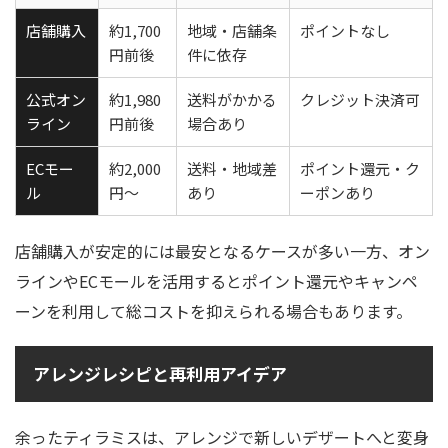
店舗購入
約1,700
地域・店舗条
ポイントなし
円前後
件に依存
公式オン
約1,980
送料がかかる
クレジット決済可
ライン
円前後
場合あり
ECモー
約2,000
送料・地域差
ポイント還元・ク
ル
円～
あり
ーポンあり
店舗購入が安定的には最安となるケースが多い一方、オン
ラインやECモールを活用するとポイント還元やキャンペ
ーンを利用して総コストを抑えられる場合もあります。
アレンジレシピと再利用アイデア
余ったティラミスは、アレンジで新しいデザートへと変身