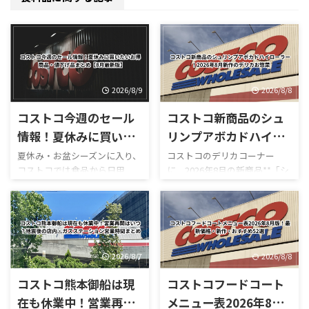
2026/8/9
2026/8/8
コストコ今週のセール
コストコ新商品のシュ
情報！夏休みに買いた
リンプアボカドハイロ
いお得商品・値下げ品
ーラー！2026年8月新
夏休み・お盆シーズンに入り、
コストコのデリカコーナー
コストコでは食品から日用
に、2026年8月の新商品**「シ
まとめ【8月最新版】
作のデリカお惣菜
品、家電までさまざまな商品
ュリンプアボカドハイローラ
がセール価格になっています。
ー」**が登場しました。 コス
Yahoo!ニュースでは、コストコ
トコのハイローラーといえ
へ頻繁に通う人などが**「今週
ば、ベーコン・レタス・トマ
のお得を選抜！嬉しいセール
トを使った定番の「ハイロー
情報」**として最新の割引商品
ラー（B.L.T）」を思い浮かべ
2026/8/7
2026/8/8
を紹介しています。SNSでも
る人が多いですが、今回の新
コストコ熊本御船は現
コストコフードコート
「夏休み中にうれしい割引」
作はかなり豪華。 最大の特徴
として紹介され、注目を集め
は、名前の通りプリプリの海
在も休業中！営業再開
メニュー表2026年8月