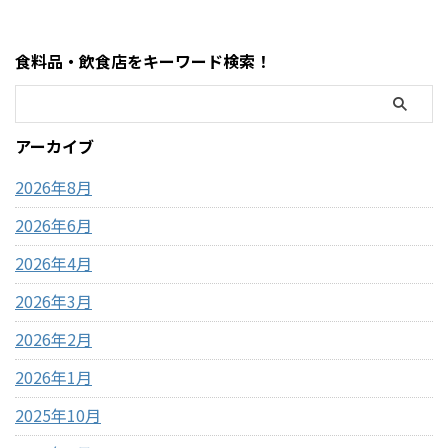
味の特徴 ミックスとの違い 口
商品一覧はこちら GWゴールデ
コミ評判 おすすめ度 まで徹底
ンウィーク期間中のコストコ
的に紹介します！ 購入を迷っ
おすすめ商品特集はこちら 私
食料品・飲食店をキーワード検索！
ている方はぜひ参考にしてく
がゴールデンウィークにコス
ださい。 写真付きのレビュー
トコを訪れるのは毎年の楽し
が見たい方はこちらをご覧く
みの一つですが、この時期の
ださい。
営業時間変更や混雑状況には
アーカイブ
https://hubmedia.co.jp/costc
いつも気を遣います。特に
o/costco-i ...
2026年のゴールデンウィーク
2026年8月
は最 ...
2026年6月
2026年4月
2026年3月
2026年2月
2026年1月
2025年10月