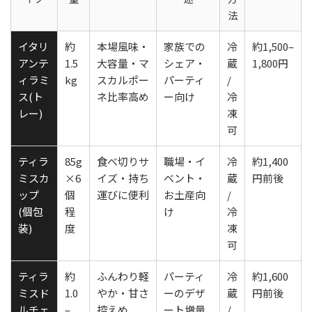
法
イタリ
約
本場風味・
家族での
冷
約1,500–
アンテ
1.5
大容量・マ
シェア・
蔵
1,800円
ィラミ
kg
スカルポー
パーティ
/
ス(ト
ネ比率高め
ー向け
冷
レー)
凍
可
ティラ
85g
食べ切りサ
職場・イ
冷
約1,400
ミスカ
×6
イズ・持ち
ベント・
蔵
円前後
ップ
個
運びに便利
お土産向
/
(個包
程
け
冷
装)
度
凍
可
ティラ
約
ふんわり軽
パーティ
冷
約1,600
ミスド
1.0
やか・甘さ
ーのデザ
蔵
円前後
ルチェ
–
控えめ
ート増量
/