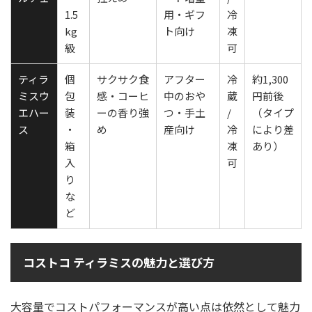
1.5
用・ギフ
冷
kg
ト向け
凍
級
可
ティラ
個
サクサク食
アフター
冷
約1,300
ミスウ
包
感・コーヒ
中のおや
蔵
円前後
エハー
装
ーの香り強
つ・手土
/
（タイプ
ス
・
め
産向け
冷
により差
箱
凍
あり）
入
可
り
な
ど
コストコ ティラミスの魅力と選び方
大容量でコストパフォーマンスが高い点は依然として魅力