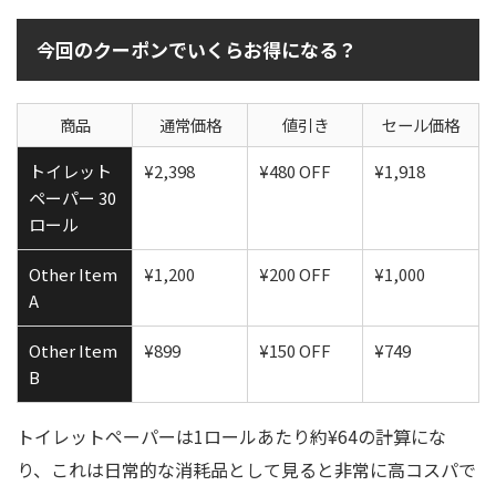
今回のクーポンでいくらお得になる？
商品
通常価格
値引き
セール価格
トイレット
¥2,398
¥480 OFF
¥1,918
ペーパー 30
ロール
Other Item
¥1,200
¥200 OFF
¥1,000
A
Other Item
¥899
¥150 OFF
¥749
B
トイレットペーパーは1ロールあたり約¥64の計算にな
り、これは日常的な消耗品として見ると非常に高コスパで