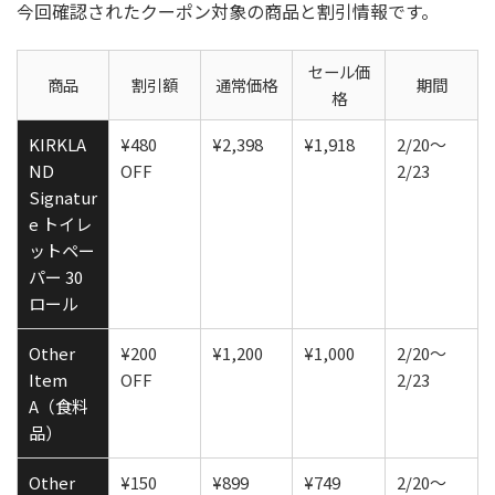
今回確認されたクーポン対象の商品と割引情報です。
セール価
商品
割引額
通常価格
期間
格
KIRKLA
¥480
¥2,398
¥1,918
2/20〜
ND
OFF
2/23
Signatur
e トイレ
ットペー
パー 30
ロール
Other
¥200
¥1,200
¥1,000
2/20〜
Item
OFF
2/23
A（食料
品）
Other
¥150
¥899
¥749
2/20〜