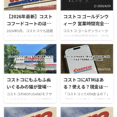
2026/6/1
2026/4/30
【2026年最新】コスト
コストコ ゴールデンウ
コフードコートのほう
ィーク 営業時間完全レ
じ茶ソフトクリームが
ビュー｜混雑状況や回
2026年5月、コストコでも話題
コストコ ゴールデンウィーク
になっているフードコートの新
2026 営業時間案内無料（店舗
新登場！値段・カロリ
避法も紹介！
作スイーツ「ほうじ茶ソフト
利用時）／デリバリーは別途
ー・口コミ・実食レビ
クリーム」が登場しました！
送料ありGW2026-COSTCO-01
ューまとめ
ほうじ茶好きにはたまらない
GWゴールデンウィーク期間中
和スイーツで、販売開始直後か
のコストコ営業時間と混雑状
らSNSでも話題になっていま
況について詳しくはこちら GW
す。 今回は実際に食べた感想
ゴールデンウィーク期間中の
2026/4/20
2026/3/20
をもとに、 値段 カロリー予想
お買い得コストコ割引セール
コストコにもふもふぬ
コストコにATMはあ
味の特徴 ミックスとの違い 口
商品一覧はこちら GWゴールデ
コミ評判 おすすめ度 まで徹底
ンウィーク期間中のコストコ
いぐるみの猫が登場！
る？使える？現金は必
的に紹介します！ 購入を迷っ
おすすめ商品特集はこちら 私
サメにゃんやエビフラ
要？支払い方法まで完
コストコのMOFUSANDモフサ
「コストコってATMあるの？」
ている方はぜひ参考にしてく
がゴールデンウィークにコス
ンド大きなぬいぐるみ3種類を
「現金って必要？」と疑問に思
イ・うさみみも！
全解説【2026年最新】
ださい。 写真付きのレビュー
トコを訪れるのは毎年の楽し
徹底解説｜値段・種類・口コ
ったことはありませんか？ 結
が見たい方はこちらをご覧く
みの一つですが、この時期の
ミ感想まとめ コストコ新商
論から言うと、コストコは基本
ださい。
営業時間変更や混雑状況には
品・おもちゃレビュー コスト
的にキャッシュレス中心の店