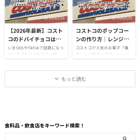
https://hubmedia.co.jp/costc
いつも気を遣います。特に
コのMOFUSANDモフサンド大
舗で、ATMの設置状況や使い方
o/costco-i ...
2026年のゴールデンウィーク
きなぬいぐるみ3種類を徹底解
も一般のスーパーとは少し違
は最 ...
説！値段・種類・おすすめポ
います。 この記事では、コス
2026/3/20
2026/3/20
イントまとめ コストコのおも
トコのATM事情について、設置
【2026年最新】コスト
コストコのポップコー
ちゃコーナーで見かけるとつい
の有無・使える銀行・手数
足を止めてしまう、
料・現金が必要な場面までわ
コのドバイチョコは美
ンの作り方｜レンジで
MOFUSAND（モフサンド）の
かりやすく解説します。 まず
味しい？ピスタチオチ
簡単！失敗しないコツ
いまSNSやTikTokで話題になっ
コストコで人気のお菓子「電
大きなぬいぐるみ。この記事
結論・コストコ店舗内にATMが
ている「ドバイチョコ」が、
子レンジ用ポップコーン」。
ョコを徹底レビュー！
とアレンジまとめ
では、コストコで販売されて
ある場合もあるが「必ずある
ついにコストコでも販売され
「どうやって作るの？」「爆発
値段・味・食感まとめ
【2026年最新】
いるモフサンドぬいぐるみの
わけではない」・基本はキャ
ています。 コストコのドバイ
しない？」「レンジ時間
種類、価格、魅力、どんな人
ッシュレス（クレジットカー
ピスタチオチョコレートは、
は？」と気になる人も多いで
におすすめなのかを、表やリ
ド中心）・現金が必要になる
もっと読む
大容量なのに価格が安く、気
すが、実はめちゃくちゃ簡単
ストを交えながらわかりやす
場面はほぼない・ATMは事前に
になっている人も多い人気商品
に作れます。 この記事では、
く整理しました。購入前 ...
近隣で利用して ...
です。 この記事では、コスト
コストコポップコーンの正しい
コのドバイチョコについて、値
作り方・時間・失敗しないコ
段・味・食感・原材料・おす
ツ・おすすめアレンジまでま
すめポイントまで詳しく解説
とめました。 まず結論・袋ご
します。 まず結論・価格は約
とレンジに入れるだけでOK・
食料品・飲食店をキーワード検索！
2,200円前後・内容量は450gの
500Wで約2分30秒〜3分30秒が
大容量・ピスタチオ×サクサ
目安・「ポンポン音が止まる
ク食感が特徴・SNSで話題の
前」が完成のタイミング・1袋