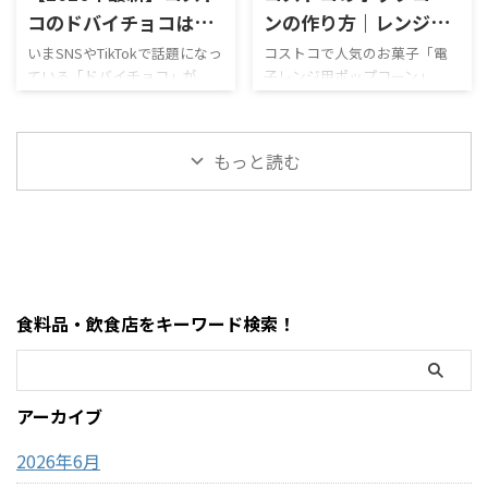
足を止めてしまう、
料・現金が必要な場面までわ
コのドバイチョコは美
ンの作り方｜レンジで
MOFUSAND（モフサンド）の
かりやすく解説します。 まず
味しい？ピスタチオチ
簡単！失敗しないコツ
いまSNSやTikTokで話題になっ
コストコで人気のお菓子「電
大きなぬいぐるみ。この記事
結論・コストコ店舗内にATMが
ている「ドバイチョコ」が、
子レンジ用ポップコーン」。
ョコを徹底レビュー！
とアレンジまとめ
では、コストコで販売されて
ある場合もあるが「必ずある
ついにコストコでも販売され
「どうやって作るの？」「爆発
値段・味・食感まとめ
【2026年最新】
いるモフサンドぬいぐるみの
わけではない」・基本はキャ
ています。 コストコのドバイ
しない？」「レンジ時間
種類、価格、魅力、どんな人
ッシュレス（クレジットカー
ピスタチオチョコレートは、
は？」と気になる人も多いで
におすすめなのかを、表やリ
ド中心）・現金が必要になる
もっと読む
大容量なのに価格が安く、気
すが、実はめちゃくちゃ簡単
ストを交えながらわかりやす
場面はほぼない・ATMは事前に
になっている人も多い人気商品
に作れます。 この記事では、
く整理しました。購入前 ...
近隣で利用して ...
です。 この記事では、コスト
コストコポップコーンの正しい
コのドバイチョコについて、値
作り方・時間・失敗しないコ
段・味・食感・原材料・おす
ツ・おすすめアレンジまでま
すめポイントまで詳しく解説
とめました。 まず結論・袋ご
します。 まず結論・価格は約
とレンジに入れるだけでOK・
食料品・飲食店をキーワード検索！
2,200円前後・内容量は450gの
500Wで約2分30秒〜3分30秒が
大容量・ピスタチオ×サクサ
目安・「ポンポン音が止まる
ク食感が特徴・SNSで話題の
前」が完成のタイミング・1袋
「ドバイチョコ」がコスパよ
約59円でコスパ最強 コストコ
アーカイブ
く買える・甘さ＋ナッツ＋食
のポップコーンとは？ コスト
感のバランスが良い コストコ
コで販売されているのは「電
2026年6月
ドバイ ...
子レンジ用ポップ ...