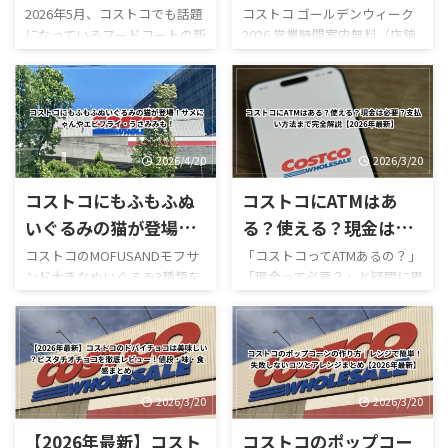
じ茶ソフトクリームが
ビュー｜混雑状況や回
2026年5月、コストコでも話題
コストコ ゴールデンウィーク
になっているフードコートの新
2026 営業時間案内無料（店舗
新登場！値段・カロリ
避法も紹介！
作スイーツ「ほうじ茶ソフト
利用時）／デリバリーは別途
ー・口コミ・実食レビ
クリーム」が登場しました！
送料ありGW2026-COSTCO-01
ューまとめ
ほうじ茶好きにはたまらない
GWゴールデンウィーク期間中
和スイーツで、販売開始直後か
のコストコ営業時間と混雑状
らSNSでも話題になっていま
況について詳しくはこちら GW
す。 今回は実際に食べた感想
ゴールデンウィーク期間中の
2026/4/20
2026/3/20
をもとに、 値段 カロリー予想
お買い得コストコ割引セール
コストコにもふもふぬ
コストコにATMはあ
味の特徴 ミックスとの違い 口
商品一覧はこちら GWゴールデ
コミ評判 おすすめ度 まで徹底
ンウィーク期間中のコストコ
いぐるみの猫が登場！
る？使える？現金は必
的に紹介します！ 購入を迷っ
おすすめ商品特集はこちら 私
サメにゃんやエビフラ
要？支払い方法まで完
コストコのMOFUSANDモフサ
「コストコってATMあるの？」
ている方はぜひ参考にしてく
がゴールデンウィークにコス
ンド大きなぬいぐるみ3種類を
「現金って必要？」と疑問に思
イ・うさみみも！
全解説【2026年最新】
ださい。 写真付きのレビュー
トコを訪れるのは毎年の楽し
徹底解説｜値段・種類・口コ
ったことはありませんか？ 結
が見たい方はこちらをご覧く
みの一つですが、この時期の
ミ感想まとめ コストコ新商
論から言うと、コストコは基本
ださい。
営業時間変更や混雑状況には
品・おもちゃレビュー コスト
的にキャッシュレス中心の店
https://hubmedia.co.jp/costc
いつも気を遣います。特に
コのMOFUSANDモフサンド大
舗で、ATMの設置状況や使い方
o/costco-i ...
2026年のゴールデンウィーク
きなぬいぐるみ3種類を徹底解
も一般のスーパーとは少し違
は最 ...
説！値段・種類・おすすめポ
います。 この記事では、コス
2026/3/20
2026/3/20
イントまとめ コストコのおも
トコのATM事情について、設置
【2026年最新】コスト
コストコのポップコー
ちゃコーナーで見かけるとつい
の有無・使える銀行・手数