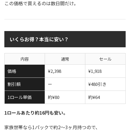
この価格で買えるのは数日間だけ。
いくらお得？本当に安い？
内容
通常
セール
価格
¥2,398
¥1,918
割引額
ー
¥480引き
1ロール単価
約¥80
約¥64
1ロールあたり約16円も安い。
家族世帯なら1パックで約2〜3ヶ月持つので、