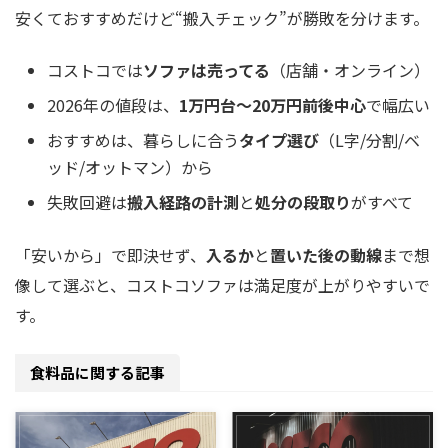
安くておすすめだけど“搬入チェック”が勝敗を分けます。
コストコでは
ソファは売ってる
（店舗・オンライン）
2026年の値段は、
1万円台〜20万円前後中心
で幅広い
おすすめは、暮らしに合う
タイプ選び
（L字/分割/ベ
ッド/オットマン）から
失敗回避は
搬入経路の計測
と
処分の段取り
がすべて
「安いから」で即決せず、
入るか
と
置いた後の動線
まで想
像して選ぶと、コストコソファは満足度が上がりやすいで
す。
食料品に関する記事