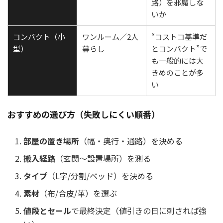
路）を邪魔しな
いか
コンパクト（小
ワンルーム／2人
“コストコ基準だ
型）
暮らし
とコンパクト”で
も一般的には大
きめのことが多
い
おすすめの選び方（失敗しにくい順番）
部屋の置き場所
（幅・奥行・通路）を決める
搬入経路
（玄関〜設置場所）を測る
タイプ
（L字/分割/ベッド）を決める
素材
（布/合皮/革）を選ぶ
値段とセール
で最終決定（値引きの日に刺されば強