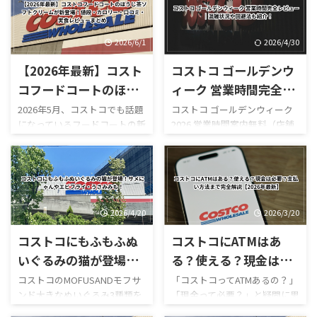
2026/6/1
2026/4/30
【2026年最新】コスト
コストコ ゴールデンウ
コフードコートのほう
ィーク 営業時間完全レ
じ茶ソフトクリームが
ビュー｜混雑状況や回
2026年5月、コストコでも話題
コストコ ゴールデンウィーク
になっているフードコートの新
2026 営業時間案内無料（店舗
新登場！値段・カロリ
避法も紹介！
作スイーツ「ほうじ茶ソフト
利用時）／デリバリーは別途
ー・口コミ・実食レビ
クリーム」が登場しました！
送料ありGW2026-COSTCO-01
ューまとめ
ほうじ茶好きにはたまらない
GWゴールデンウィーク期間中
和スイーツで、販売開始直後か
のコストコ営業時間と混雑状
らSNSでも話題になっていま
況について詳しくはこちら GW
す。 今回は実際に食べた感想
ゴールデンウィーク期間中の
2026/4/20
2026/3/20
をもとに、 値段 カロリー予想
お買い得コストコ割引セール
コストコにもふもふぬ
コストコにATMはあ
味の特徴 ミックスとの違い 口
商品一覧はこちら GWゴールデ
コミ評判 おすすめ度 まで徹底
ンウィーク期間中のコストコ
いぐるみの猫が登場！
る？使える？現金は必
的に紹介します！ 購入を迷っ
おすすめ商品特集はこちら 私
サメにゃんやエビフラ
要？支払い方法まで完
コストコのMOFUSANDモフサ
「コストコってATMあるの？」
ている方はぜひ参考にしてく
がゴールデンウィークにコス
ンド大きなぬいぐるみ3種類を
「現金って必要？」と疑問に思
イ・うさみみも！
全解説【2026年最新】
ださい。 写真付きのレビュー
トコを訪れるのは毎年の楽し
徹底解説｜値段・種類・口コ
ったことはありませんか？ 結