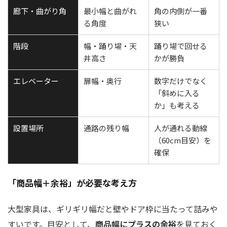
廊下・曲がり角
最小幅と曲がれ
角の内側が一番
る角度
狭い
階段
幅・踊り場・天
踊り場で回せる
井高さ
かが勝負
エレベーター
扉幅・奥行
数字だけでなく
「斜めに入る
か」も考える
設置場所
通路の残り幅
人が通れる動線
（60cm目安）を
確保
「商品幅＋余裕」が必要な考え方
大型家具は、ギリギリ幅だと壁やドア枠に当たって詰みや
すいです。目安として、
商品幅にプラスの余裕
を見ておく