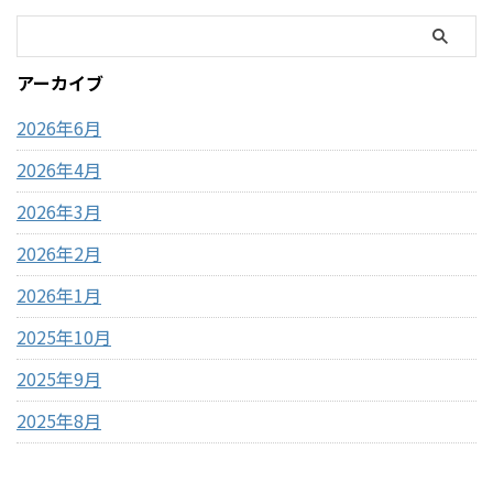
大容量・ピスタチオ×サクサ
目安・「ポンポン音が止まる
ク食感が特徴・SNSで話題の
前」が完成のタイミング・1袋
「ドバイチョコ」がコスパよ
約59円でコスパ最強 コストコ
アーカイブ
く買える・甘さ＋ナッツ＋食
のポップコーンとは？ コスト
感のバランスが良い コストコ
コで販売されているのは「電
2026年6月
ドバイ ...
子レンジ用ポップ ...
2026年4月
2026年3月
2026年2月
2026年1月
2025年10月
2025年9月
2025年8月