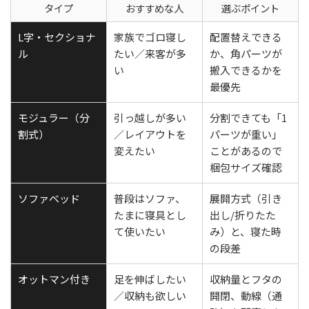
タイプ
おすすめな人
選ぶポイント
L字・セクショナ
家族でゴロ寝し
配置替えできる
ル
たい／来客が多
か、角パーツが
い
搬入できるかを
最優先
モジュラー（分
引っ越しが多い
分割できても「1
割式）
／レイアウトを
パーツが重い」
変えたい
ことがあるので
梱包サイズ確認
ソファベッド
普段はソファ、
展開方式（引き
たまに寝具とし
出し/折りたた
て使いたい
み）と、寝た時
の段差
オットマン付き
足を伸ばしたい
収納量とフタの
／収納も欲しい
開閉、動線（通