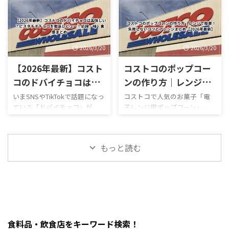
が見たい方はこちらをご覧く
みの一つですが、この時期の
ミ感想まとめ コストコ新商
論から言うと、コストコは基本
ださい。
営業時間変更や混雑状況には
品・おもちゃレビュー コスト
的にキャッシュレス中心の店
https://hubmedia.co.jp/costc
いつも気を遣います。特に
コのMOFUSANDモフサンド大
舗で、ATMの設置状況や使い方
o/costco-i ...
2026年のゴールデンウィーク
きなぬいぐるみ3種類を徹底解
も一般のスーパーとは少し違
は最 ...
説！値段・種類・おすすめポ
います。 この記事では、コス
2026/3/20
2026/3/20
イントまとめ コストコのおも
トコのATM事情について、設置
【2026年最新】コスト
コストコのポップコー
ちゃコーナーで見かけるとつい
の有無・使える銀行・手数
足を止めてしまう、
料・現金が必要な場面までわ
コのドバイチョコは美
ンの作り方｜レンジで
MOFUSAND（モフサンド）の
かりやすく解説します。 まず
味しい？ピスタチオチ
簡単！失敗しないコツ
いまSNSやTikTokで話題になっ
コストコで人気のお菓子「電
大きなぬいぐるみ。この記事
結論・コストコ店舗内にATMが
ている「ドバイチョコ」が、
子レンジ用ポップコーン」。
ョコを徹底レビュー！
とアレンジまとめ
では、コストコで販売されて
ある場合もあるが「必ずある
ついにコストコでも販売され
「どうやって作るの？」「爆発
値段・味・食感まとめ
【2026年最新】
いるモフサンドぬいぐるみの
わけではない」・基本はキャ
ています。 コストコのドバイ
しない？」「レンジ時間
種類、価格、魅力、どんな人
ッシュレス（クレジットカー
ピスタチオチョコレートは、
は？」と気になる人も多いで
におすすめなのかを、表やリ
ド中心）・現金が必要になる
もっと読む
大容量なのに価格が安く、気
すが、実はめちゃくちゃ簡単
ストを交えながらわかりやす
場面はほぼない・ATMは事前に
になっている人も多い人気商品
に作れます。 この記事では、
く整理しました。購入前 ...
近隣で利用して ...
です。 この記事では、コスト
コストコポップコーンの正しい
コのドバイチョコについて、値
作り方・時間・失敗しないコ
段・味・食感・原材料・おす
ツ・おすすめアレンジまでま
すめポイントまで詳しく解説
とめました。 まず結論・袋ご
します。 まず結論・価格は約
とレンジに入れるだけでOK・
食料品・飲食店をキーワード検索！
2,200円前後・内容量は450gの
500Wで約2分30秒〜3分30秒が