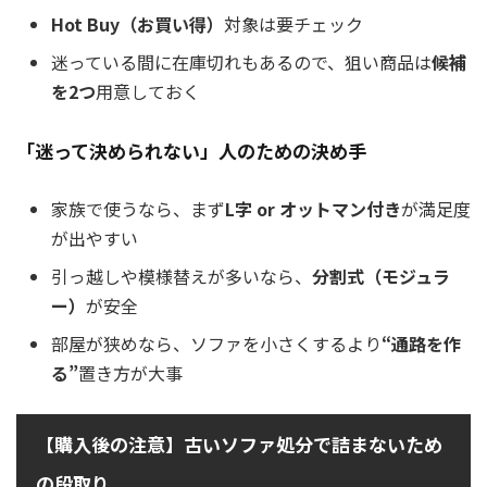
Hot Buy（お買い得）
対象は要チェック
迷っている間に在庫切れもあるので、狙い商品は
候補
を2つ
用意しておく
「迷って決められない」人のための決め手
家族で使うなら、まず
L字 or オットマン付き
が満足度
が出やすい
引っ越しや模様替えが多いなら、
分割式（モジュラ
ー）
が安全
部屋が狭めなら、ソファを小さくするより
“通路を作
る”
置き方が大事
【購入後の注意】古いソファ処分で詰まないため
の段取り