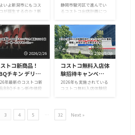
ーズに解決するコツま
トコ 家族 カード 作り方
か？今年工事開始
合意で計画前進？静
よいよ新潟市にもコス
静岡市駿河区で進んでい
まとめます。 コストコ
を初心者向けにわかりや
コが誕生するのか？新
るコストコ出店計画につ
へ！最新情報と開業
岡県内2店舗目の可
スタマーセンターでで
すく解説。条件・必要書
市中央区の鳥屋野潟南
いて、大きな前進となる
時期予測
能性
ること オンライン注文
類・注意点・よくある質
エリアにコストコ出店
ニュースが入りました。
問い合わせ配送状況キ
問まで、2026年最新版で
画が進んでいるとの情
出店予定地をめぐり、地
ンセル返品 会員登録更
まとめました。 コストコ
が広がり、今年から工
権者と開発事業者が用地
家族カード住所変更 返
家族カードの作り方の基
開始との動きも報じら
売買に合意したことが明
返品の基本ルール確認
本ルール 本会員1名につ
ています。 正式発表は
らかになりました。 もし
2026/2/26
2026/2/26
庫店サービス営業時間
き家族カード1枚無料 同
だながら、用地整備や
正式出店となれば、静岡
確認 トラブル時の相談
居している18歳以上が対
発準備が進めば、新潟
県内では2店舗目となり、
コストコ新商品！
コストコ無料入店体
ストコカ ...
象 別住 ...
内初となるコストコ倉
地域経済や商業環境に大
BQチキン デリカ
験招待キャンペーン
店が誕生する可能性が
きな影響を与える可能性
ります！ 本記事では
があります。 本記事で
新2026｜値段・
2026 最新情報・参
026年最新のコストコ新
2026年も実施されている
コストコ新潟市鳥屋野
は、静岡市駿河区コスト
品BBQチキン新作値段
コストコ無料入店体験招
味・おすすめレビュ
加方法・注意点まと
南部オープン計画」の
コ出店の最新情報、今後
すすめデリカ2026年最
待キャンペーン広告。
ー
め
新情報、開業時期予
のスケジュール予測、県
レビューをお届けしま
「友達を誘って一緒に行
、経済効果、交通対
内2店舗目の意味、メリッ
。春のパーティーやア
ける」「一人でも無料で
、商業環境への影響ま
ト・課題まで徹底解説し
トドア、家族のお出か
入れる体験チャンス！」
3
4
5
…
32
Next »
徹底解説します。 コス
ます！ 静岡市駿河区コス
にも絶対チェックした
と話題になっています。
コ新潟市鳥屋野潟南部
トコ出店計画とは 今回の
コストコの「BBQチキ
この記事では、コストコ
ープン計画とは 出店候
計画は、静岡市駿河区内
ウイング（BBQチキ
無料入店体験招待友達キ