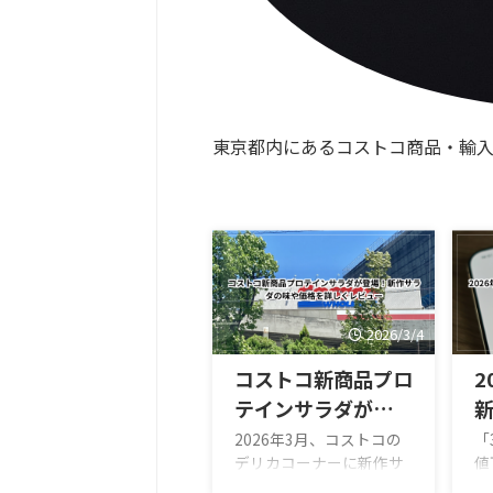
東京都内にあるコストコ商品・輸
2026/3/4
コストコ新商品プロ
2
テインサラダが登
場！新作サラダの味
2026年3月、コストコの
「
デリカコーナーに新作サ
値
や価格を詳しくレビ
ラダ「プロテインサラ
ん