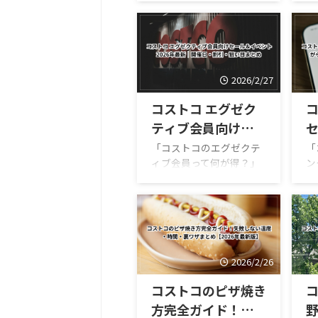
ュー
ダ」が登場しました。高
へ
たんぱく食材を中心にし
始
たボリューム満点のサラ
（
ダで、健康志向の人や筋
を
トレ中の人にも注目され
商
2026/2/27
ています。 コストコのデ
カ
リカ商品は大容量でコス
た
コストコ エグゼク
パが良いことでも人気で
す
ティブ会員向けセー
すが、このプロテインサ
ン
ラダも例外ではありませ
一
ル＆イベント2026
「コストコのエグゼクテ
「
ん。チキンやゆで卵、ナ
の
ィブ会員って何が得？」
ン
年最新｜開催日・割
ッツ、豆類など栄養価の
下
「限定セール・イベント
れ
引・狙い目まとめ
【
高い食材がたっぷり入っ
ス
はいつ？」「割引率・値
な
ており、食べ応えのある
段
引きはどれくらい？」 こ
ン
サラダに仕上がっていま
リ
の記事では、2026年最新
せ
す。 この記事では、コス
方
のコストコ エグゼクティ
で
トコ新商品として登場し
の
ブ会員向けセール・イベ
ス
2026/2/26
たプロテインサラダの特
目
ント情報を公式発表ベー
ー
徴や味、価格、そして実
価
スで体系化し、初めてで
本
コストコのピザ焼き
際に食べて感じた魅力 ...
あり
も迷わないよう開催日・
わ
方完全ガイド！失敗
特典内容・狙い方まで徹
混