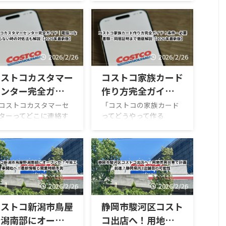
まで徹底レビュー
。 2026年3月2日〜開
入）」。 実際に店頭で確
のコストコ最新セール
認された情報と画像をも
値下げ・クーポン）
とに、正確な商品デー
、食品・日用品・季節
タ・味の特徴・保存方法
品・家電・輸入品など
までまとめました。 まず
2026/2/26
2026/2/26
テゴリ別に整理しまし
結論・商品番号：
。 値引き額・値段・お
93301・内容量：
コストコカスタマー
コストコ家族カード
すめ目安・買うタイミ
820g（9個入）・価格：
センター完全ガイド
作り方完全ガイド！
グまでまるっとわかる
1,998円（税込）・1個あ
番詳しい一覧です。 こ
たり約222円・春限定ス
｜電話つながらない
条件・必要書類・同
コストコカスタマーセ
「コストコの家族カード
記事でわかること・値
イーツの可能性が高い コ
ターってどこに連絡す
ってどうやって作る
時の対処法も解説
居証明まで徹底解説
げ対象商品一覧（3/2〜
ストコ新商品いちご大福
ばいい？」「電話がつ
の？」「同居じゃないと
2026年最新版】
【2026年最新版】
タート）・割引額／値
の基本情報 項目内容商品
がらない」「返品やオ
ダメ？」「無料って本
／おすすめ度・カテゴ
名いちご大福 9個入英語
ライン注文の問い合わ
当？」と気になっていま
別の狙い目商品・買い
表記STRAWBERRY
は？」と困る人は多い
せんか？ コストコでは、
・在庫対策・混雑回避
DAIFUKU 9PC商品番号
す。 この記事では、コ
1つの会員登録につき無料
コツ 掲載価格は税込の
93301価格1,998円（税
トコカスタマーセンタ
で家族カードが1枚発行で
2026/2/26
2026/2/26
安です。店舗によって
込）内容量820g1個あた
に関する連絡方法の基
きます。ただし、誰でも
格変動がある可能性が
り約222円 ...
から、目的別の問い合
作れるわけではなく“同
コストコ新潟市鳥屋
静岡市駿河区コスト
ます セ ...
せ先の選び方、電話が
居”などの条件がありま
野潟南部にオープン
コ出店へ！用地売買
む時間帯の避け方、ス
す。 この記事では、コス