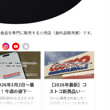
入食品を専門に販売する小売店（食料品販売業）です。
2026/3/7
2026/3/2
026年3月2日〜最
【2026年最新】コ
新！今週の値下げコ
ストコ新商品いちご
ストコセール商品一
大福9個入が発売！
3月2日からコストコで
ついに発売されました！
下げ商品って何がある
2026年コストコの新商品
覧【完全ガイド】
値段・味・保存方法
だろう？」という人
「いちご大福（9個