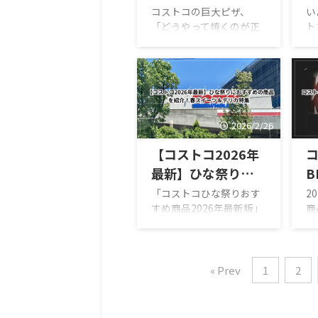
底解説します。 結論エグ
ム
しない温度・時間・
コストコの巨大ピザ、
い
ゼクティブ会員向けのセ
で
「どうやって焼くのが正
ト
裏ワザまとめ
ール・イベントは、専用
カ
解？」「中まで火が通ら
潟
【2026年最新版】
割引・ポイント還元・季
き
ない」「焦げる…」と悩
部
節限定企画が中心。エグ
の
んでいませんか？ コスト
計
ゼクティブ会員ランクの
ャ
コのピザはサイズが大き
報
メリットは年会費以上の
新
く、生地も厚め。そのた
事
還元が狙える点にあり、
金
め家庭用オーブンでは焼
れ
2026/2/26
初年度から大きな価値を
倉
き方にコツが必要です。
ま
引き出すことも可能で
の
本記事ではコストコ ピザ
開
【コストコ2026年
す。 セール・イベ ...
コ
焼き方を徹底解説。オー
県
最新】ひな祭りにお
B
ブン・トースター・フラ
庫
イパン別の焼き方から、
あ
すすめの商品を紹
最
「コストコひな祭りおす
2
冷凍保存のコツ、カリカ
「
すめ商品2026年最新版」
商
介！春スイーツ＆デ
リに仕上げる裏ワザまで
潟
を徹底解説！春を感じる
お
リカ特集
網羅します。 コストコ ピ
最
限定スイーツや、パーテ
新
ザ 焼き方の基本ポイント
測
ィー映えするひな祭り向
す
予熱は必須（200〜
策
けデリカをまとめまし
ウ
« Prev
1
2
220℃） アルミホイルは
で
た。2026年も続々登場し
け
最初だけ使う 焼き時間は
ト
ている春新商品は、いち
い
8〜15分が目安 仕上げは
オ
ご系スイーツや春色ケー
ン